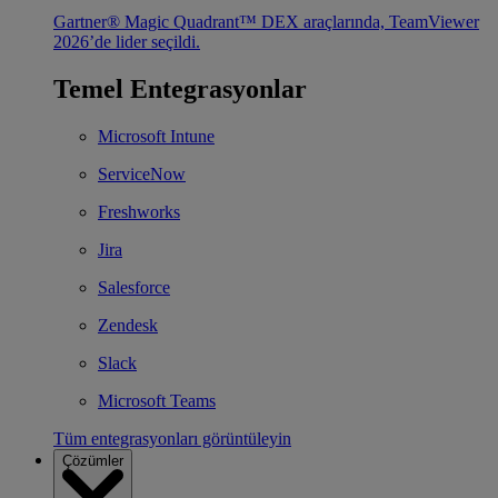
Gartner® Magic Quadrant™ DEX araçlarında, TeamViewer
2026’de lider seçildi.
Temel Entegrasyonlar
Microsoft Intune
ServiceNow
Freshworks
Jira
Salesforce
Zendesk
Slack
Microsoft Teams
Tüm entegrasyonları görüntüleyin
Çözümler