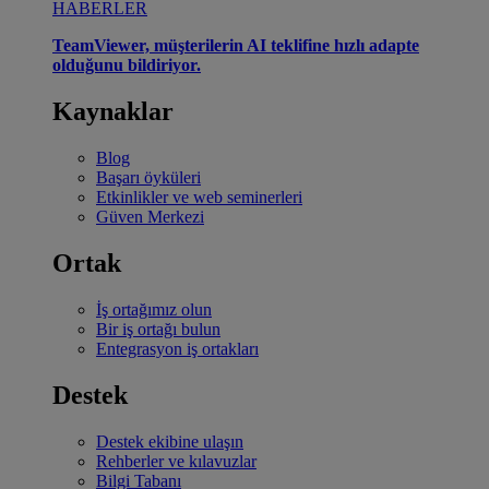
HABERLER
TeamViewer, müşterilerin AI teklifine hızlı adapte
olduğunu bildiriyor.
Kaynaklar
Blog
Başarı öyküleri
Etkinlikler ve web seminerleri
Güven Merkezi
Ortak
İş ortağımız olun
Bir iş ortağı bulun
Entegrasyon iş ortakları
Destek
Destek ekibine ulaşın
Rehberler ve kılavuzlar
Bilgi Tabanı