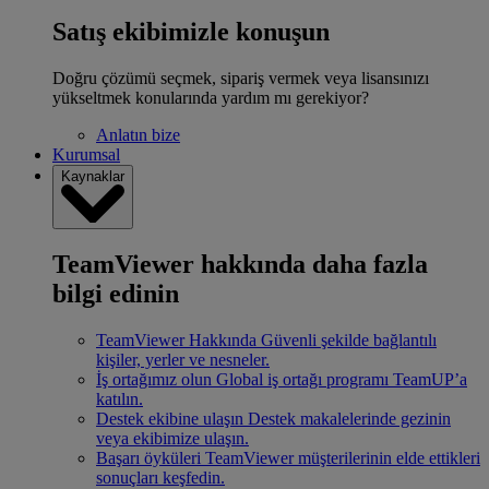
Satış ekibimizle konuşun
Doğru çözümü seçmek, sipariş vermek veya lisansınızı
yükseltmek konularında yardım mı gerekiyor?
Anlatın bize
Kurumsal
Kaynaklar
TeamViewer hakkında daha fazla
bilgi edinin
TeamViewer Hakkında
Güvenli şekilde bağlantılı
kişiler, yerler ve nesneler.
İş ortağımız olun
Global iş ortağı programı TeamUP’a
katılın.
Destek ekibine ulaşın
Destek makalelerinde gezinin
veya ekibimize ulaşın.
Başarı öyküleri
TeamViewer müşterilerinin elde ettikleri
sonuçları keşfedin.