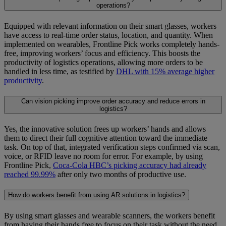
operations?
Equipped with relevant information on their smart glasses, workers
have access to real-time order status, location, and quantity. When
implemented on wearables, Frontline Pick works completely hands-
free, improving workers’ focus and efficiency. This boosts the
productivity of logistics operations, allowing more orders to be
handled in less time, as testified by
DHL with 15% average higher
productivity
.
Can vision picking improve order accuracy and reduce errors in
logistics?
Yes, the innovative solution frees up workers’ hands and allows
them to direct their full cognitive attention toward the immediate
task. On top of that, integrated verification steps confirmed via scan,
voice, or RFID leave no room for error. For example, by using
Frontline Pick,
Coca-Cola HBC’s picking accuracy had already
reached 99.99%
after only two months of productive use.
How do workers benefit from using AR solutions in logistics?
By using smart glasses and wearable scanners, the workers benefit
from having their hands free to focus on their task without the need