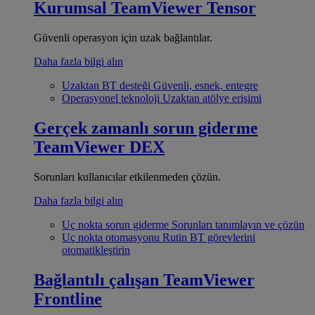
Kurumsal
TeamViewer Tensor
Güvenli operasyon için uzak bağlantılar.
Daha fazla bilgi alın
Uzaktan BT desteği
Güvenli, esnek, entegre
Operasyonel teknoloji
Uzaktan atölye erişimi
Gerçek zamanlı sorun giderme
TeamViewer DEX
Sorunları kullanıcılar etkilenmeden çözün.
Daha fazla bilgi alın
Uç nokta sorun giderme
Sorunları tanımlayın ve çözün
Uç nokta otomasyonu
Rutin BT görevlerini
otomatikleştirin
Bağlantılı çalışan
TeamViewer
Frontline