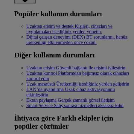
Popüler kullanım durumları
Uzaktan erişim ve destek
Kişileri, cihazları ve
uygulamaları İstediğiniz yerden yönetin.
Dijital çalışan deneyimi (DEX)
BT sorunlarını, henüz
üretkenliği etkilenmeden önce çözün.
Diğer kullanım durumları
Uzaktan erişim
Güvenli bağlantı ile erişimi iyileştirin
Uzaktan kontrol
Platformdan bağımsız olarak cihazları
kontrol edin
Uzak masaüstü
Üretkenliği istediğiniz yerden geliştirin
LAN’da uyandırma
Uzak cihaz aktivasyonunu
etkinleştirin
Ekran paylaşma
Gerçek zamanlı görsel iletişim
Smart Service
Satış sonrası hizmetleri aksaksız kılın
İhtiyaca göre
Farklı ekipler için
popüler çözümler