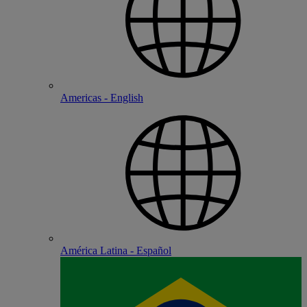
Americas - English
América Latina - Español