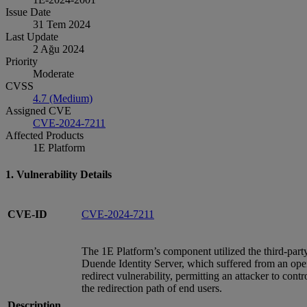
Issue Date
31 Tem 2024
Last Update
2 Ağu 2024
Priority
Moderate
CVSS
4.7 (Medium)
Assigned CVE
CVE-2024-7211
Affected Products
1E Platform
1. Vulnerability Details
CVE-ID
CVE-2024-7211
The 1E Platform’s component utilized the third-part
Duende Identity Server, which suffered from an op
redirect vulnerability, permitting an attacker to contr
the redirection path of end users.
Description