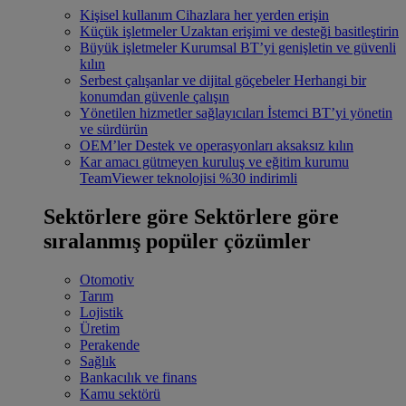
Kişisel kullanım
Cihazlara her yerden erişin
Küçük işletmeler
Uzaktan erişimi ve desteği basitleştirin
Büyük işletmeler
Kurumsal BT’yi genişletin ve güvenli
kılın
Serbest çalışanlar ve dijital göçebeler
Herhangi bir
konumdan güvenle çalışın
Yönetilen hizmetler sağlayıcıları
İstemci BT’yi yönetin
ve sürdürün
OEM’ler
Destek ve operasyonları aksaksız kılın
Kar amacı gütmeyen kuruluş ve eğitim kurumu
TeamViewer teknolojisi %30 indirimli
Sektörlere göre
Sektörlere göre
sıralanmış popüler çözümler
Otomotiv
Tarım
Lojistik
Üretim
Perakende
Sağlık
Bankacılık ve finans
Kamu sektörü