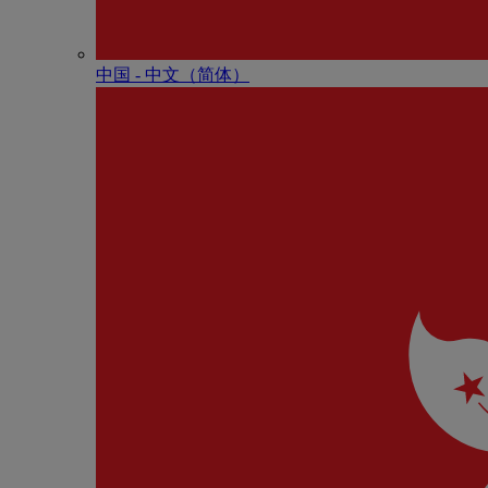
中国 - 中⽂（简体）