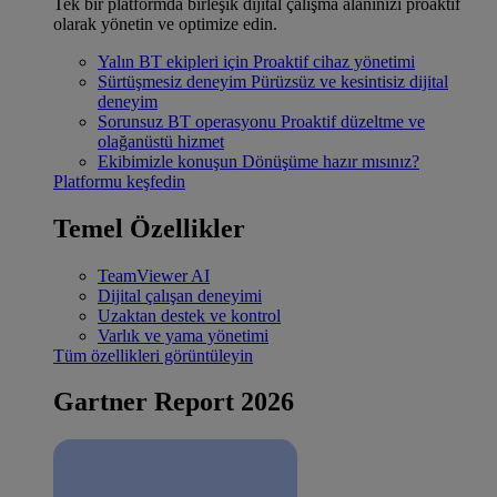
Tek bir platformda birleşik dijital çalışma alanınızı proaktif
olarak yönetin ve optimize edin.
Yalın BT ekipleri için
Proaktif cihaz yönetimi
Sürtüşmesiz deneyim
Pürüzsüz ve kesintisiz dijital
deneyim
Sorunsuz BT operasyonu
Proaktif düzeltme ve
olağanüstü hizmet
Ekibimizle konuşun
Dönüşüme hazır mısınız?
Platformu keşfedin
Temel Özellikler
TeamViewer AI
Dijital çalışan deneyimi
Uzaktan destek ve kontrol
Varlık ve yama yönetimi
Tüm özellikleri görüntüleyin
Gartner Report 2026