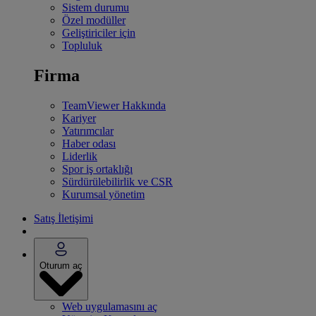
Sistem durumu
Özel modüller
Geliştiriciler için
Topluluk
Firma
TeamViewer Hakkında
Kariyer
Yatırımcılar
Haber odası
Liderlik
Spor iş ortaklığı
Sürdürülebilirlik ve CSR
Kurumsal yönetim
Satış İletişimi
Oturum aç
Web uygulamasını aç