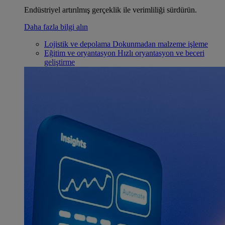
Endüstriyel artırılmış gerçeklik ile verimliliği sürdürün.
Daha fazla bilgi alın
Lojistik ve depolama
Dokunmadan malzeme işleme
Eğitim ve oryantasyon
Hızlı oryantasyon ve beceri
geliştirme