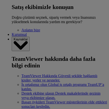
Satış ekibimizle konuşun
Doğru çözümü seçmek, sipariş vermek veya lisansınızı
yükseltmek konularında yardım mı gerekiyor?
Anlatın bize
Kurumsal
Kaynaklar
TeamViewer hakkında daha fazla
bilgi edinin
TeamViewer Hakkında
Güvenli şekilde bağlantılı
kişiler, yerler ve nesneler.
İş ortağımız olun
Global iş ortağı programı TeamUP’a
katılın.
Destek ekibine ulaşın
Destek makalelerinde gezinin
veya ekibimize ulaşın.
Başarı öyküleri
TeamViewer müşterilerinin elde ettikleri
sonuçları keşfedin.