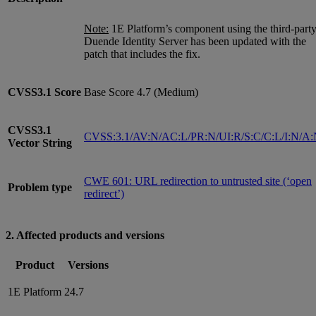
Note:
1E Platform’s component using the third-part
Duende Identity Server has been updated with the
patch that includes the fix.
CVSS3.1
Score
Base Score 4.7 (Medium)
CVSS3.1
CVSS:3.1/AV:N/AC:L/PR:N/UI:R/S:C/C:L/I:N/A
Vector String
CWE 601: URL redirection to untrusted site (‘open
Problem type
redirect’)
2. Affected products and versions
Product
Versions
1E Platform
24.7