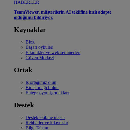
HABERLER
TeamViewer, müşterilerin AI teklifine hızlı adapte
olduğunu bildiriyor.
Kaynaklar
Blog
Başarı öyküleri
Etkinlikler ve web seminerleri
Güven Merkezi
Ortak
İş ortağımız olun
Bir iş ortağı bulun
Entegrasyon iş ortakları
Destek
Destek ekibine ulaşın
Rehberler ve kılavuzlar
Bilgi Tabanı