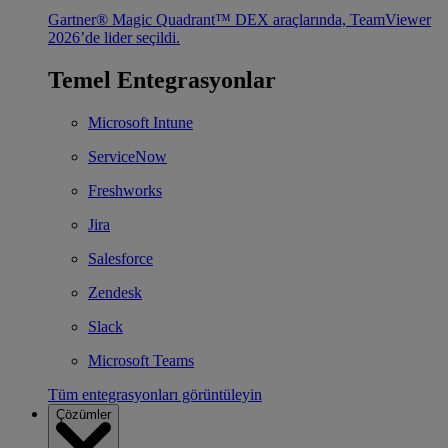
Gartner® Magic Quadrant™ DEX araçlarında, TeamViewer
2026’de lider seçildi.
Temel Entegrasyonlar
Microsoft Intune
ServiceNow
Freshworks
Jira
Salesforce
Zendesk
Slack
Microsoft Teams
Tüm entegrasyonları görüntüleyin
Çözümler