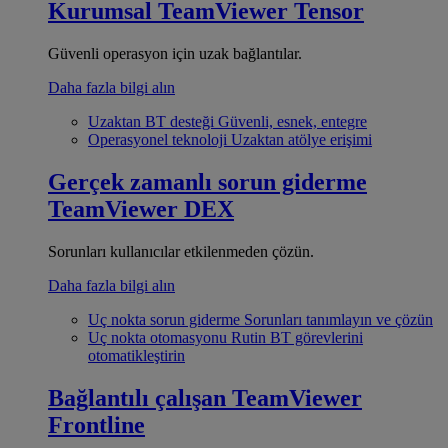
Kurumsal
TeamViewer Tensor
Güvenli operasyon için uzak bağlantılar.
Daha fazla bilgi alın
Uzaktan BT desteği
Güvenli, esnek, entegre
Operasyonel teknoloji
Uzaktan atölye erişimi
Gerçek zamanlı sorun giderme
TeamViewer DEX
Sorunları kullanıcılar etkilenmeden çözün.
Daha fazla bilgi alın
Uç nokta sorun giderme
Sorunları tanımlayın ve çözün
Uç nokta otomasyonu
Rutin BT görevlerini
otomatikleştirin
Bağlantılı çalışan
TeamViewer
Frontline