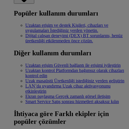
Popüler kullanım durumları
Uzaktan erişim ve destek
Kişileri, cihazları ve
uygulamaları İstediğiniz yerden yönetin.
Dijital çalışan deneyimi (DEX)
BT sorunlarını, henüz
üretkenliği etkilenmeden önce çözün.
Diğer kullanım durumları
Uzaktan erişim
Güvenli bağlantı ile erişimi iyileştirin
Uzaktan kontrol
Platformdan bağımsız olarak cihazları
kontrol edin
Uzak masaüstü
Üretkenliği istediğiniz yerden geliştirin
LAN’da uyandırma
Uzak cihaz aktivasyonunu
etkinleştirin
Ekran paylaşma
Gerçek zamanlı görsel iletişim
Smart Service
Satış sonrası hizmetleri aksaksız kılın
İhtiyaca göre
Farklı ekipler için
popüler çözümler