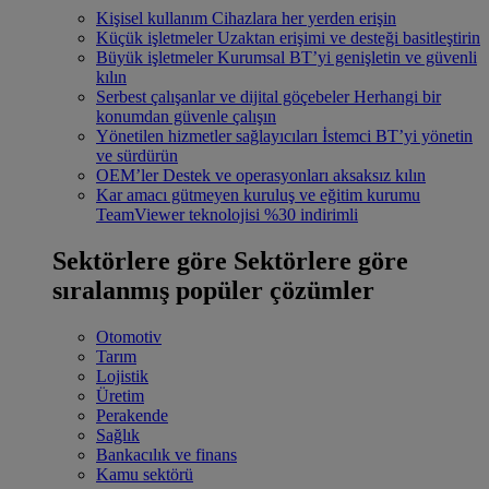
Kişisel kullanım
Cihazlara her yerden erişin
Küçük işletmeler
Uzaktan erişimi ve desteği basitleştirin
Büyük işletmeler
Kurumsal BT’yi genişletin ve güvenli
kılın
Serbest çalışanlar ve dijital göçebeler
Herhangi bir
konumdan güvenle çalışın
Yönetilen hizmetler sağlayıcıları
İstemci BT’yi yönetin
ve sürdürün
OEM’ler
Destek ve operasyonları aksaksız kılın
Kar amacı gütmeyen kuruluş ve eğitim kurumu
TeamViewer teknolojisi %30 indirimli
Sektörlere göre
Sektörlere göre
sıralanmış popüler çözümler
Otomotiv
Tarım
Lojistik
Üretim
Perakende
Sağlık
Bankacılık ve finans
Kamu sektörü