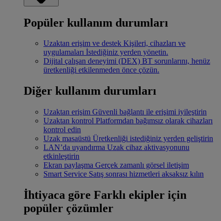
Popüler kullanım durumları
Uzaktan erişim ve destek
Kişileri, cihazları ve
uygulamaları İstediğiniz yerden yönetin.
Dijital çalışan deneyimi (DEX)
BT sorunlarını, henüz
üretkenliği etkilenmeden önce çözün.
Diğer kullanım durumları
Uzaktan erişim
Güvenli bağlantı ile erişimi iyileştirin
Uzaktan kontrol
Platformdan bağımsız olarak cihazları
kontrol edin
Uzak masaüstü
Üretkenliği istediğiniz yerden geliştirin
LAN’da uyandırma
Uzak cihaz aktivasyonunu
etkinleştirin
Ekran paylaşma
Gerçek zamanlı görsel iletişim
Smart Service
Satış sonrası hizmetleri aksaksız kılın
İhtiyaca göre
Farklı ekipler için
popüler çözümler