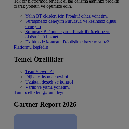
Tek bir platformda birleşik dijital çalışma alanınızı proaktif
olarak yönetin ve optimize edin.
Yalın BT ekipleri için
Proaktif cihaz yönetimi
Sürtüşmesiz deneyim
Pürüzsüz ve kesintisiz dijital
deneyim
Sorunsuz BT operasyonu
Proaktif düzeltme ve
olağanüstü hizmet
Ekibimizle konuşun
Dönüşüme hazır mısınız?
Platformu keşfedin
Temel Özellikler
TeamViewer AI
Dijital çalışan deneyimi
Uzaktan destek ve kontrol
Varlık ve yama yönetimi
Tüm özellikleri görüntüleyin
Gartner Report 2026