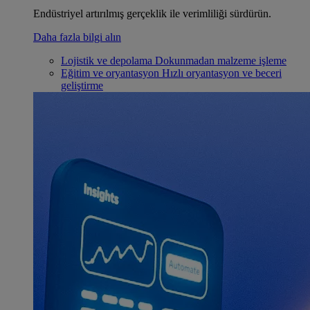
Endüstriyel artırılmış gerçeklik ile verimliliği sürdürün.
Daha fazla bilgi alın
Lojistik ve depolama
Dokunmadan malzeme işleme
Eğitim ve oryantasyon
Hızlı oryantasyon ve beceri
geliştirme