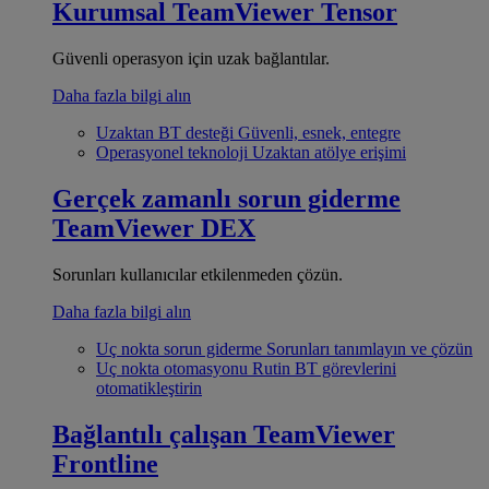
Kurumsal
TeamViewer Tensor
Güvenli operasyon için uzak bağlantılar.
Daha fazla bilgi alın
Uzaktan BT desteği
Güvenli, esnek, entegre
Operasyonel teknoloji
Uzaktan atölye erişimi
Gerçek zamanlı sorun giderme
TeamViewer DEX
Sorunları kullanıcılar etkilenmeden çözün.
Daha fazla bilgi alın
Uç nokta sorun giderme
Sorunları tanımlayın ve çözün
Uç nokta otomasyonu
Rutin BT görevlerini
otomatikleştirin
Bağlantılı çalışan
TeamViewer
Frontline