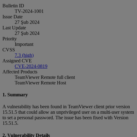
Bulletin ID
TV-2024-1001
Issue Date
27 Şub 2024
Last Update
27 Şub 2024
Priority
Important
CVSS
7.3 (high)
Assigned CVE
CVE-2024-0819
Affected Products
TeamViewer Remote full client
TeamViewer Remote Host
1. Summary
A vulnerability has been found in TeamViewer client prior version
15.51.5 that could allow an unprivileged user on a multi-user system
to set a personal password. The issue has been fixed with Version
15.51.5.
2. Vulnerability Details