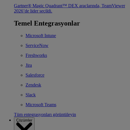
Gartner® Magic Quadrant™ DEX araçlarında, TeamViewer
2026’de lider seçildi.
Temel Entegrasyonlar
Microsoft Intune
ServiceNow
Freshworks
Jira
Salesforce
Zendesk
Slack
Microsoft Teams
Tüm entegrasyonları görüntüleyin
Çözümler