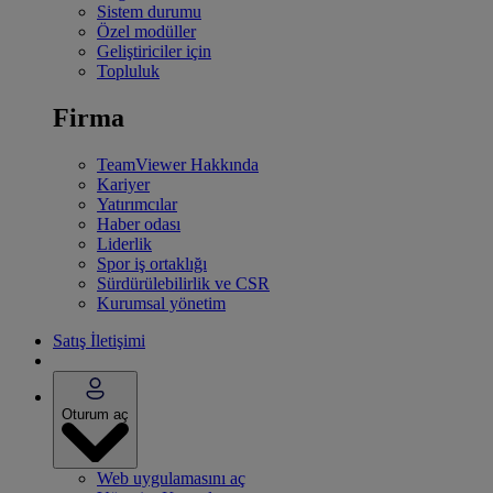
Sistem durumu
Özel modüller
Geliştiriciler için
Topluluk
Firma
TeamViewer Hakkında
Kariyer
Yatırımcılar
Haber odası
Liderlik
Spor iş ortaklığı
Sürdürülebilirlik ve CSR
Kurumsal yönetim
Satış İletişimi
Oturum aç
Web uygulamasını aç