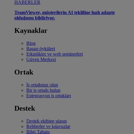
HABERLER
TeamViewer, müşterilerin AI teklifine hızlı adapte
olduğunu bildiriyor.
Kaynaklar
Blog
Başarı öyküleri
Etkinlikler ve web seminerleri
Güven Merkezi
Ortak
İş ortağımız olun
Bir iş ortağı bulun
Entegrasyon iş ortakları
Destek
Destek ekibine ulaşın
Rehberler ve kılavuzlar
Bilgi Tabanı