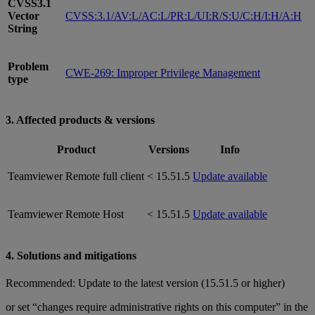
CVSS3.1
Vector
CVSS:3.1/AV:L/AC:L/PR:L/UI:R/S:U/C:H/I:H/A:H
String
Problem
CWE-269: Improper Privilege Management
type
3. Affected products & versions
Product
Versions
Info
Teamviewer Remote full client
< 15.51.5
Update available
Teamviewer Remote Host
< 15.51.5
Update available
4. Solutions and mitigations
Recommended: Update to the latest version (15.51.5 or higher)
or set “changes require administrative rights on this computer” in the