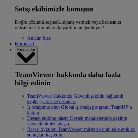
Satış ekibimizle konuşun
Doğru çözümü seçmek, sipariş vermek veya lisansınızı
yükseltmek konularında yardım mı gerekiyor?
Anlatın bize
Kurumsal
Kaynaklar
TeamViewer hakkında daha fazla
bilgi edinin
TeamViewer Hakkında
Güvenli şekilde bağlantılı
kişiler, yerler ve nesneler.
İş ortağımız olun
Global iş ortağı programı TeamUP’a
katılın.
Destek ekibine ulaşın
Destek makalelerinde gezinin
veya ekibimize ulaşın.
Başarı öyküleri
TeamViewer müşterilerinin elde ettikleri
sonuçları keşfedin.