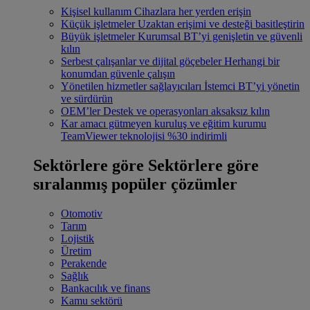
Kişisel kullanım
Cihazlara her yerden erişin
Küçük işletmeler
Uzaktan erişimi ve desteği basitleştirin
Büyük işletmeler
Kurumsal BT’yi genişletin ve güvenli
kılın
Serbest çalışanlar ve dijital göçebeler
Herhangi bir
konumdan güvenle çalışın
Yönetilen hizmetler sağlayıcıları
İstemci BT’yi yönetin
ve sürdürün
OEM’ler
Destek ve operasyonları aksaksız kılın
Kar amacı gütmeyen kuruluş ve eğitim kurumu
TeamViewer teknolojisi %30 indirimli
Sektörlere göre
Sektörlere göre
sıralanmış popüler çözümler
Otomotiv
Tarım
Lojistik
Üretim
Perakende
Sağlık
Bankacılık ve finans
Kamu sektörü