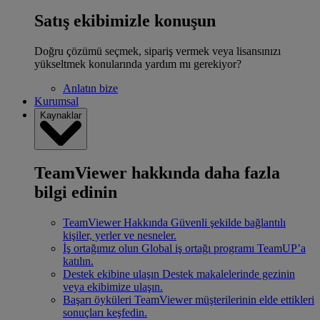
Satış ekibimizle konuşun
Doğru çözümü seçmek, sipariş vermek veya lisansınızı
yükseltmek konularında yardım mı gerekiyor?
Anlatın bize
Kurumsal
Kaynaklar
TeamViewer hakkında daha fazla
bilgi edinin
TeamViewer Hakkında
Güvenli şekilde bağlantılı
kişiler, yerler ve nesneler.
İş ortağımız olun
Global iş ortağı programı TeamUP’a
katılın.
Destek ekibine ulaşın
Destek makalelerinde gezinin
veya ekibimize ulaşın.
Başarı öyküleri
TeamViewer müşterilerinin elde ettikleri
sonuçları keşfedin.