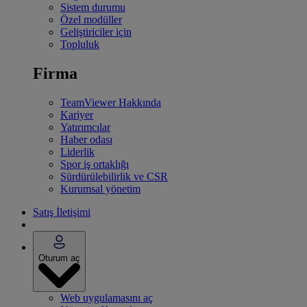
Sistem durumu
Özel modüller
Geliştiriciler için
Topluluk
Firma
TeamViewer Hakkında
Kariyer
Yatırımcılar
Haber odası
Liderlik
Spor iş ortaklığı
Sürdürülebilirlik ve CSR
Kurumsal yönetim
Satış İletişimi
Oturum aç
Web uygulamasını aç