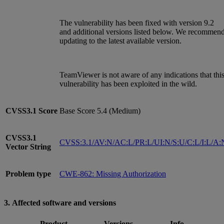
The vulnerability has been fixed with version 9.2
and additional versions listed below. We recommen
updating to the latest available version.
TeamViewer is not aware of any indications that thi
vulnerability has been exploited in the wild.
CVSS3.1
Score
Base Score 5.4 (Medium)
CVSS3.1
CVSS:3.1/AV:N/AC:L/PR:L/UI:N/S:U/C:L/I:L/A:
Vector String
Problem type
CWE-862: Missing Authorization
3. Affected software and versions
Product
Versions
Info