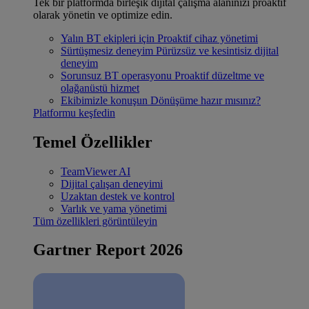
Tek bir platformda birleşik dijital çalışma alanınızı proaktif
olarak yönetin ve optimize edin.
Yalın BT ekipleri için
Proaktif cihaz yönetimi
Sürtüşmesiz deneyim
Pürüzsüz ve kesintisiz dijital
deneyim
Sorunsuz BT operasyonu
Proaktif düzeltme ve
olağanüstü hizmet
Ekibimizle konuşun
Dönüşüme hazır mısınız?
Platformu keşfedin
Temel Özellikler
TeamViewer AI
Dijital çalışan deneyimi
Uzaktan destek ve kontrol
Varlık ve yama yönetimi
Tüm özellikleri görüntüleyin
Gartner Report 2026