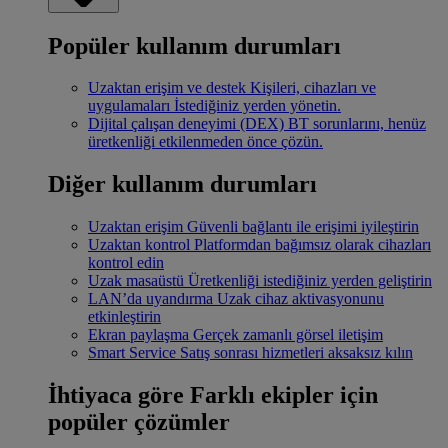
Popüler kullanım durumları
Uzaktan erişim ve destek
Kişileri, cihazları ve
uygulamaları İstediğiniz yerden yönetin.
Dijital çalışan deneyimi (DEX)
BT sorunlarını, henüz
üretkenliği etkilenmeden önce çözün.
Diğer kullanım durumları
Uzaktan erişim
Güvenli bağlantı ile erişimi iyileştirin
Uzaktan kontrol
Platformdan bağımsız olarak cihazları
kontrol edin
Uzak masaüstü
Üretkenliği istediğiniz yerden geliştirin
LAN’da uyandırma
Uzak cihaz aktivasyonunu
etkinleştirin
Ekran paylaşma
Gerçek zamanlı görsel iletişim
Smart Service
Satış sonrası hizmetleri aksaksız kılın
İhtiyaca göre
Farklı ekipler için
popüler çözümler