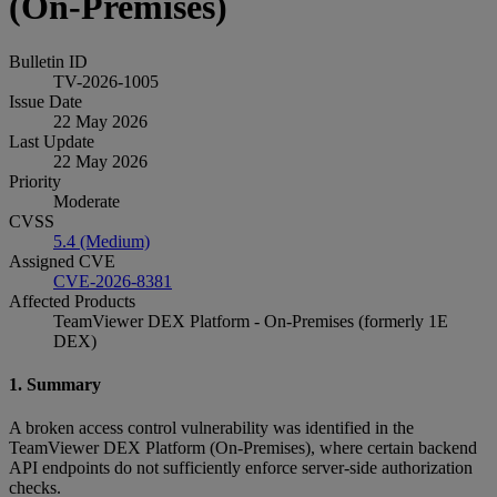
(On‑Premises)
Bulletin ID
TV-2026-1005
Issue Date
22 May 2026
Last Update
22 May 2026
Priority
Moderate
CVSS
5.4 (Medium)
Assigned CVE
CVE-2026-8381
Affected Products
TeamViewer DEX Platform - On-Premises (formerly 1E
DEX)
1. Summary
A broken access control vulnerability was identified in the
TeamViewer DEX Platform (On‑Premises), where certain backend
API endpoints do not sufficiently enforce server‑side authorization
checks.