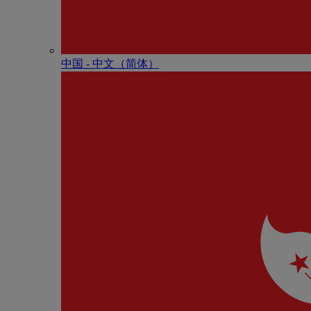
中国 - 中⽂（简体）