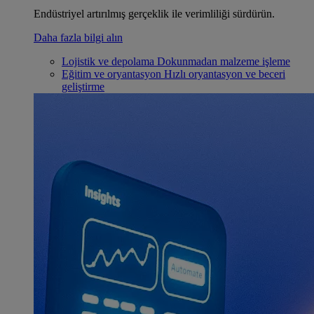
Endüstriyel artırılmış gerçeklik ile verimliliği sürdürün.
Daha fazla bilgi alın
Lojistik ve depolama
Dokunmadan malzeme işleme
Eğitim ve oryantasyon
Hızlı oryantasyon ve beceri
geliştirme