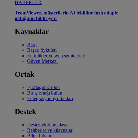
HABERLER
TeamViewer, müşterilerin AI teklifine hızlı adapte
olduğunu bildiriyor.
Kaynaklar
Blog
Başarı öyküleri
Etkinlikler ve web seminerleri
Güven Merkezi
Ortak
İş ortağımız olun
Bir iş ortağı bulun
Entegrasyon iş ortakları
Destek
Destek ekibine ulaşın
Rehberler ve kılavuzlar
Bilgi Tabanı