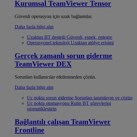
Kurumsal
TeamViewer Tensor
Güvenli operasyon için uzak bağlantılar.
Daha fazla bilgi alın
Uzaktan BT desteği
Güvenli, esnek, entegre
Operasyonel teknoloji
Uzaktan atölye erişimi
Gerçek zamanlı sorun giderme
TeamViewer DEX
Sorunları kullanıcılar etkilenmeden çözün.
Daha fazla bilgi alın
Uç nokta sorun giderme
Sorunları tanımlayın ve çözün
Uç nokta otomasyonu
Rutin BT görevlerini
otomatikleştirin
Bağlantılı çalışan
TeamViewer
Frontline