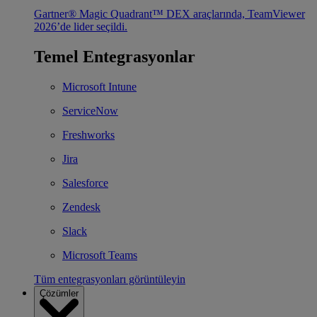
Gartner® Magic Quadrant™ DEX araçlarında, TeamViewer
2026’de lider seçildi.
Temel Entegrasyonlar
Microsoft Intune
ServiceNow
Freshworks
Jira
Salesforce
Zendesk
Slack
Microsoft Teams
Tüm entegrasyonları görüntüleyin
Çözümler