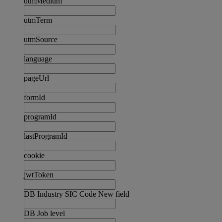
utmMedium
utmTerm
utmSource
language
pageUrl
formId
programId
lastProgramId
cookie
jwtToken
DB Industry SIC Code New field
DB Job level