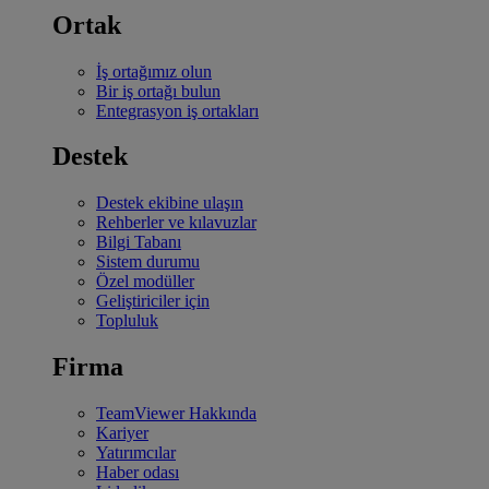
Ortak
İş ortağımız olun
Bir iş ortağı bulun
Entegrasyon iş ortakları
Destek
Destek ekibine ulaşın
Rehberler ve kılavuzlar
Bilgi Tabanı
Sistem durumu
Özel modüller
Geliştiriciler için
Topluluk
Firma
TeamViewer Hakkında
Kariyer
Yatırımcılar
Haber odası