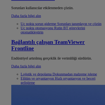
Sorunları kullanıcılar etkilenmeden çözün.
Daha fazla bilgi alın
Uç nokta sorun giderme
Sorunları tanımlayın ve çözün
Uç nokta otomasyonu
Rutin BT görevlerini
otomatikleştirin
Bağlantılı çalışan
TeamViewer
Frontline
Endüstriyel artırılmış gerçeklik ile verimliliği sürdürün.
Daha fazla bilgi alın
Lojistik ve depolama
Dokunmadan malzeme işleme
Eğitim ve oryantasyon
Hızlı oryantasyon ve beceri
geliştirme