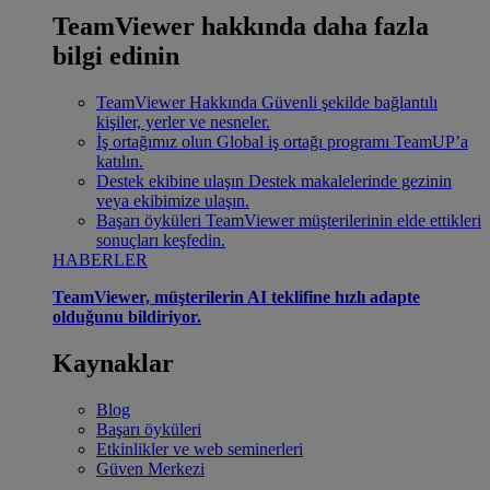
TeamViewer hakkında daha fazla
bilgi edinin
TeamViewer Hakkında
Güvenli şekilde bağlantılı
kişiler, yerler ve nesneler.
İş ortağımız olun
Global iş ortağı programı TeamUP’a
katılın.
Destek ekibine ulaşın
Destek makalelerinde gezinin
veya ekibimize ulaşın.
Başarı öyküleri
TeamViewer müşterilerinin elde ettikleri
sonuçları keşfedin.
HABERLER
TeamViewer, müşterilerin AI teklifine hızlı adapte
olduğunu bildiriyor.
Kaynaklar
Blog
Başarı öyküleri
Etkinlikler ve web seminerleri
Güven Merkezi