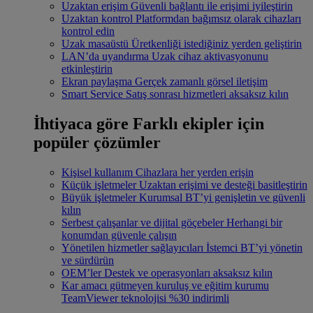
Uzaktan erişim
Güvenli bağlantı ile erişimi iyileştirin
Uzaktan kontrol
Platformdan bağımsız olarak cihazları
kontrol edin
Uzak masaüstü
Üretkenliği istediğiniz yerden geliştirin
LAN’da uyandırma
Uzak cihaz aktivasyonunu
etkinleştirin
Ekran paylaşma
Gerçek zamanlı görsel iletişim
Smart Service
Satış sonrası hizmetleri aksaksız kılın
İhtiyaca göre
Farklı ekipler için
popüler çözümler
Kişisel kullanım
Cihazlara her yerden erişin
Küçük işletmeler
Uzaktan erişimi ve desteği basitleştirin
Büyük işletmeler
Kurumsal BT’yi genişletin ve güvenli
kılın
Serbest çalışanlar ve dijital göçebeler
Herhangi bir
konumdan güvenle çalışın
Yönetilen hizmetler sağlayıcıları
İstemci BT’yi yönetin
ve sürdürün
OEM’ler
Destek ve operasyonları aksaksız kılın
Kar amacı gütmeyen kuruluş ve eğitim kurumu
TeamViewer teknolojisi %30 indirimli