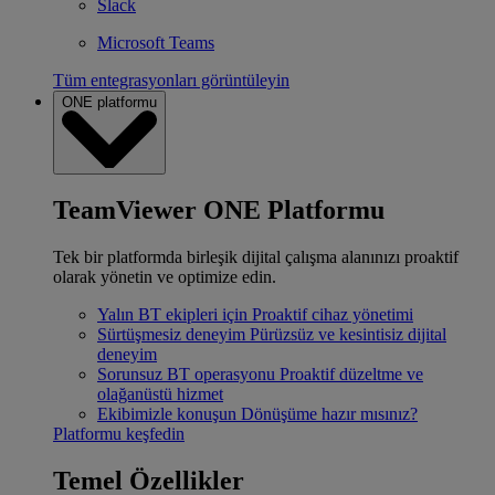
Slack
Microsoft Teams
Tüm entegrasyonları görüntüleyin
ONE platformu
TeamViewer ONE Platformu
Tek bir platformda birleşik dijital çalışma alanınızı proaktif
olarak yönetin ve optimize edin.
Yalın BT ekipleri için
Proaktif cihaz yönetimi
Sürtüşmesiz deneyim
Pürüzsüz ve kesintisiz dijital
deneyim
Sorunsuz BT operasyonu
Proaktif düzeltme ve
olağanüstü hizmet
Ekibimizle konuşun
Dönüşüme hazır mısınız?
Platformu keşfedin
Temel Özellikler