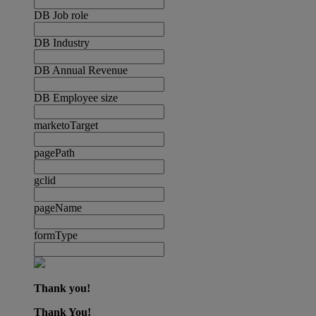
DB Job role
DB Industry
DB Annual Revenue
DB Employee size
marketoTarget
pagePath
gclid
pageName
formType
Thank you!
Thank You!