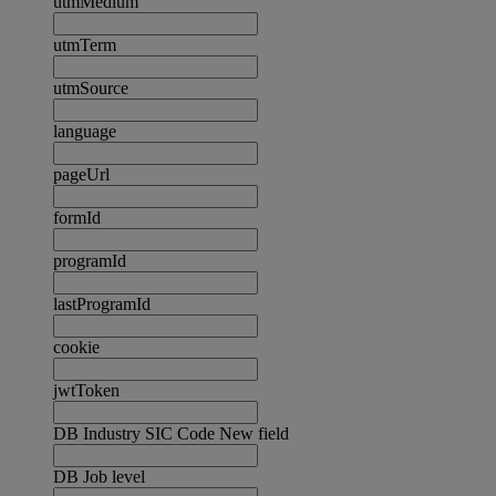
utmMedium
utmTerm
utmSource
language
pageUrl
formId
programId
lastProgramId
cookie
jwtToken
DB Industry SIC Code New field
DB Job level