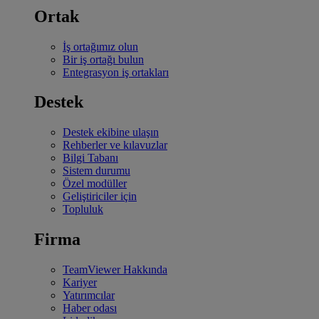
Ortak
İş ortağımız olun
Bir iş ortağı bulun
Entegrasyon iş ortakları
Destek
Destek ekibine ulaşın
Rehberler ve kılavuzlar
Bilgi Tabanı
Sistem durumu
Özel modüller
Geliştiriciler için
Topluluk
Firma
TeamViewer Hakkında
Kariyer
Yatırımcılar
Haber odası