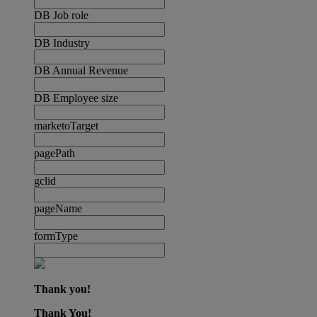
DB Job role
DB Industry
DB Annual Revenue
DB Employee size
marketoTarget
pagePath
gclid
pageName
formType
Thank you!
Thank You!