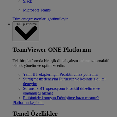
Slack
Microsoft Teams
Tüm entegrasyonları görüntüleyin
ONE platformu
TeamViewer ONE Platformu
Tek bir platformda birleşik dijital çalışma alanınızı proaktif
olarak yönetin ve optimize edin.
Yalın BT ekipleri için
Proaktif cihaz yönetimi
Sürtüşmesiz deneyim
Pürüzsüz ve kesintisiz dijital
deneyim
Sorunsuz BT operasyonu
Proaktif düzeltme ve
olağanüstü hizmet
Ekibimizle konuşun
Dönüşüme hazır mısınız?
Platformu keşfedin
Temel Özellikler