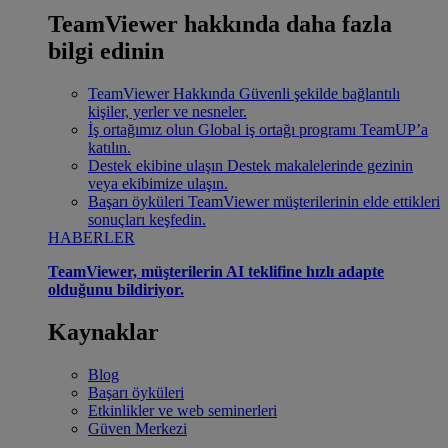
TeamViewer hakkında daha fazla
bilgi edinin
TeamViewer Hakkında
Güvenli şekilde bağlantılı
kişiler, yerler ve nesneler.
İş ortağımız olun
Global iş ortağı programı TeamUP’a
katılın.
Destek ekibine ulaşın
Destek makalelerinde gezinin
veya ekibimize ulaşın.
Başarı öyküleri
TeamViewer müşterilerinin elde ettikleri
sonuçları keşfedin.
HABERLER
TeamViewer, müşterilerin AI teklifine hızlı adapte
olduğunu bildiriyor.
Kaynaklar
Blog
Başarı öyküleri
Etkinlikler ve web seminerleri
Güven Merkezi