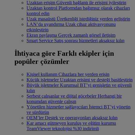
Uzaktan erişim
Güvenli bağlantı ile erişimi iyileştirin
Uzaktan kontrol
Platformdan bağımsız olarak cihazları
kontrol edin
Uzak masaüstü
Üretkenliği istediğiniz yerden geliştirin
LAN’da uyandırma
Uzak cihaz aktivasyonunu
etkinleştirin
Ekran paylaşma
Gerçek zamanlı görsel iletişim
Smart Service
Satış sonrası hizmetleri aksaksız kılın
İhtiyaca göre
Farklı ekipler için
popüler çözümler
Kişisel kullanım
Cihazlara her yerden erişin
Küçük işletmeler
Uzaktan erişimi ve desteği basitleştirin
Büyük işletmeler
Kurumsal BT’yi genişletin ve güvenli
kılın
Serbest çalışanlar ve dijital göçebeler
Herhangi bir
konumdan güvenle çalışın
Yönetilen hizmetler sağlayıcıları
İstemci BT’yi yönetin
ve sürdürün
OEM’ler
Destek ve operasyonları aksaksız kılın
Kar amacı gütmeyen kuruluş ve eğitim kurumu
TeamViewer teknolojisi %30 indirimli