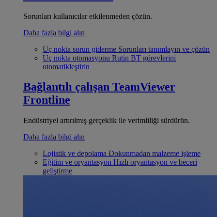
Sorunları kullanıcılar etkilenmeden çözün.
Daha fazla bilgi alın
Uç nokta sorun giderme
Sorunları tanımlayın ve çözün
Uç nokta otomasyonu
Rutin BT görevlerini
otomatikleştirin
Bağlantılı çalışan
TeamViewer
Frontline
Endüstriyel artırılmış gerçeklik ile verimliliği sürdürün.
Daha fazla bilgi alın
Lojistik ve depolama
Dokunmadan malzeme işleme
Eğitim ve oryantasyon
Hızlı oryantasyon ve beceri
geliştirme