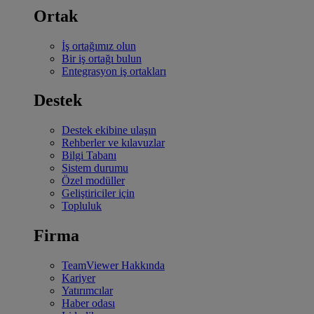
Ortak
İş ortağımız olun
Bir iş ortağı bulun
Entegrasyon iş ortakları
Destek
Destek ekibine ulaşın
Rehberler ve kılavuzlar
Bilgi Tabanı
Sistem durumu
Özel modüller
Geliştiriciler için
Topluluk
Firma
TeamViewer Hakkında
Kariyer
Yatırımcılar
Haber odası