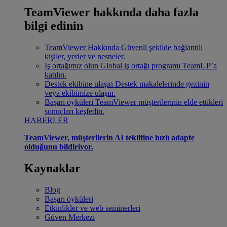
TeamViewer hakkında daha fazla
bilgi edinin
TeamViewer Hakkında
Güvenli şekilde bağlantılı
kişiler, yerler ve nesneler.
İş ortağımız olun
Global iş ortağı programı TeamUP’a
katılın.
Destek ekibine ulaşın
Destek makalelerinde gezinin
veya ekibimize ulaşın.
Başarı öyküleri
TeamViewer müşterilerinin elde ettikleri
sonuçları keşfedin.
HABERLER
TeamViewer, müşterilerin AI teklifine hızlı adapte
olduğunu bildiriyor.
Kaynaklar
Blog
Başarı öyküleri
Etkinlikler ve web seminerleri
Güven Merkezi