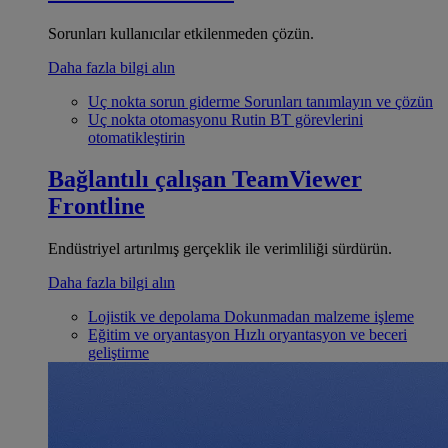
Sorunları kullanıcılar etkilenmeden çözün.
Daha fazla bilgi alın
Uç nokta sorun giderme
Sorunları tanımlayın ve çözün
Uç nokta otomasyonu
Rutin BT görevlerini
otomatikleştirin
Bağlantılı çalışan
TeamViewer
Frontline
Endüstriyel artırılmış gerçeklik ile verimliliği sürdürün.
Daha fazla bilgi alın
Lojistik ve depolama
Dokunmadan malzeme işleme
Eğitim ve oryantasyon
Hızlı oryantasyon ve beceri
geliştirme