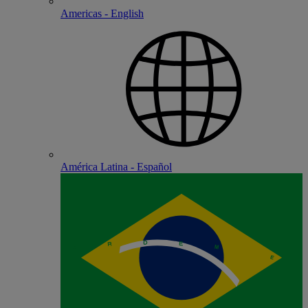
Americas - English
América Latina - Español