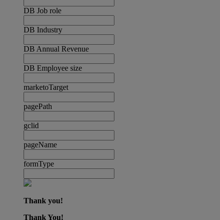
DB Job role
DB Industry
DB Annual Revenue
DB Employee size
marketoTarget
pagePath
gclid
pageName
formType
Thank you!
Thank You!