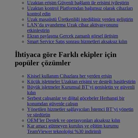
Uzaktan erişim
Güvenli bağlantı ile erişimi iyileştirin
Uzaktan kontrol
Platformdan bağımsız olarak cihazları
kontrol edin
Uzak masaüstü
Üretkenliği istediğiniz yerden geliştirin
LAN’da uyandırma
Uzak cihaz aktivasyonunu
etkinleştirin
Ekran paylaşma
Gerçek zamanlı görsel iletişim
Smart Service
Satış sonrası hizmetleri aksaksız kılın
İhtiyaca göre
Farklı ekipler için
popüler çözümler
Kişisel kullanım
Cihazlara her yerden erişin
Küçük işletmeler
Uzaktan erişimi ve desteği basitleştirin
Büyük işletmeler
Kurumsal BT’yi genişletin ve güvenli
kılın
Serbest çalışanlar ve dijital göçebeler
Herhangi bir
konumdan güvenle çalışın
Yönetilen hizmetler sağlayıcıları
İstemci BT’yi yönetin
ve sürdürün
OEM’ler
Destek ve operasyonları aksaksız kılın
Kar amacı gütmeyen kuruluş ve eğitim kurumu
TeamViewer teknolojisi %30 indirimli