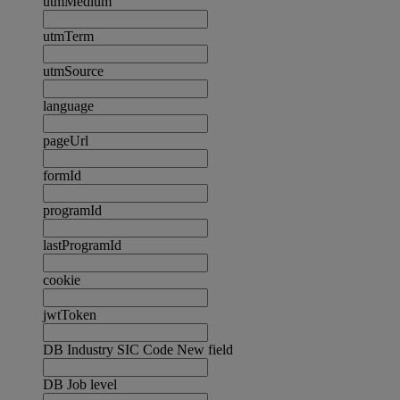
utmMedium
utmTerm
utmSource
language
pageUrl
formId
programId
lastProgramId
cookie
jwtToken
DB Industry SIC Code New field
DB Job level