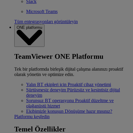
Slack
Microsoft Teams
Tüm entegrasyonları görüntüleyin
ONE platformu
TeamViewer ONE Platformu
Tek bir platformda birleşik dijital çalışma alanınızı proaktif
olarak yönetin ve optimize edin.
Yalın BT ekipleri için
Proaktif cihaz yönetimi
Sürtüşmesiz deneyim
Pürüzsüz ve kesintisiz dijital
deneyim
Sorunsuz BT operasyonu
Proaktif düzeltme ve
olağanüstü hizmet
Ekibimizle konuşun
Dönüşüme hazır mısınız?
Platformu keşfedin
Temel Özellikler