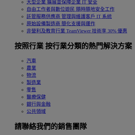
大型企業
擴展並保障企業 IT 安全
自由工作者與數位遊民
隨時隨地安全工作
託管服務供應商
管理與維護客戶 IT 系統
原始設備製造商
簡化支援與運作
非營利及教育行業
TeamViewer 技術享 30% 優惠
按照行業
按行業分類的熱門解決方案
汽車
農業
物流
製造業
零售
醫療保健
銀行與金融
公共領域
請聯絡我們的銷售團隊