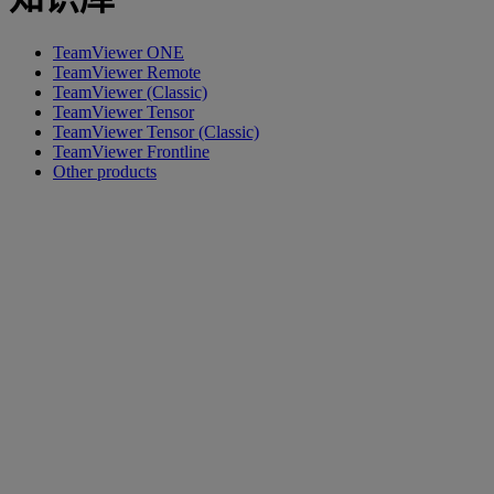
TeamViewer ONE
TeamViewer Remote
TeamViewer (Classic)
TeamViewer Tensor
TeamViewer Tensor (Classic)
TeamViewer Frontline
Other products