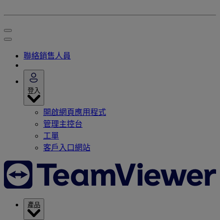
聯絡銷售人員
登入
開啟網頁應用程式
管理主控台
工單
客戶入口網站
產品