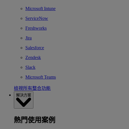
Microsoft Intune
ServiceNow
Freshworks
Jira
Salesforce
Zendesk
Slack
Microsoft Teams
檢視所有整合功能
解決方案
熱門使用案例