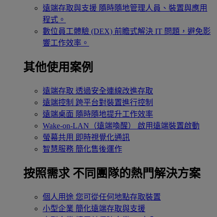
遠端存取與支援
隨時隨地管理人員、裝置與應用
程式。
數位員工體驗 (DEX)
前瞻式解決 IT 問題，避免影
響工作效率。
其他使用案例
遠端存取
透過安全連線改進存取
遠端控制
跨平台對裝置進行控制
遠端桌面
隨時隨地提升工作效率
Wake-on-LAN（遠端喚醒）
啟用遠端裝置啟動
螢幕共用
即時視覺化通訊
智慧服務
簡化售後運作
按照需求
不同團隊的熱門解決方案
個人用途
您可從任何地點存取裝置
小型企業
簡化遠端存取與支援