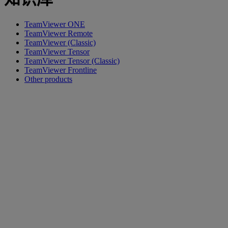
TeamViewer ONE
TeamViewer Remote
TeamViewer (Classic)
TeamViewer Tensor
TeamViewer Tensor (Classic)
TeamViewer Frontline
Other products