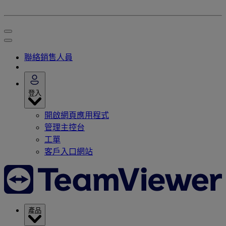
聯絡銷售人員
登入
開啟網頁應用程式
管理主控台
工單
客戶入口網站
產品