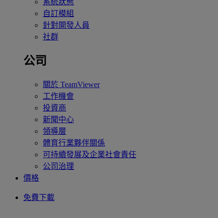
系統狀態
自訂模組
針對開發人員
社群
公司
關於 TeamViewer
工作機會
投資商
新聞中心
領導層
體育行業夥伴關係
可持續發展及企業社會責任
公司治理
價格
免費下載