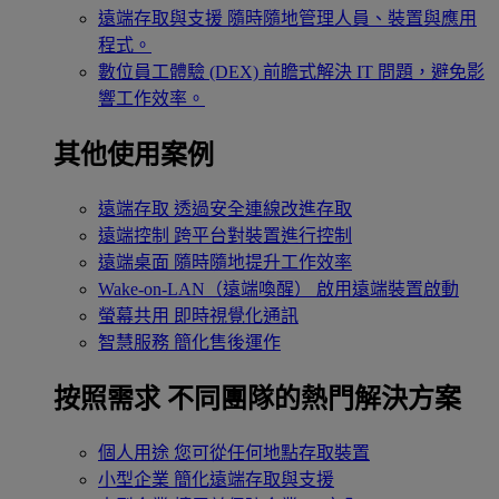
遠端存取與支援
隨時隨地管理人員、裝置與應用
程式。
數位員工體驗 (DEX)
前瞻式解決 IT 問題，避免影
響工作效率。
其他使用案例
遠端存取
透過安全連線改進存取
遠端控制
跨平台對裝置進行控制
遠端桌面
隨時隨地提升工作效率
Wake-on-LAN（遠端喚醒）
啟用遠端裝置啟動
螢幕共用
即時視覺化通訊
智慧服務
簡化售後運作
按照需求
不同團隊的熱門解決方案
個人用途
您可從任何地點存取裝置
小型企業
簡化遠端存取與支援