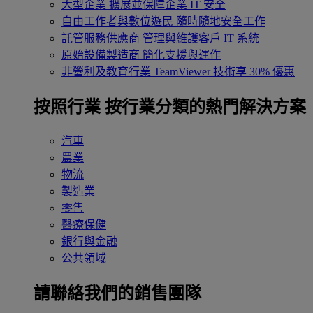
大型企業
擴展並保障企業 IT 安全
自由工作者與數位遊民
隨時隨地安全工作
託管服務供應商
管理與維護客戶 IT 系統
原始設備製造商
簡化支援與運作
非營利及教育行業
TeamViewer 技術享 30% 優惠
按照行業
按行業分類的熱門解決方案
汽車
農業
物流
製造業
零售
醫療保健
銀行與金融
公共領域
請聯絡我們的銷售團隊