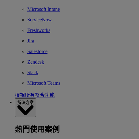
Microsoft Intune
ServiceNow
Freshworks
Jira
Salesforce
Zendesk
Slack
Microsoft Teams
檢視所有整合功能
解決方案
熱門使用案例