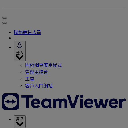
聯絡銷售人員
登入
開啟網頁應用程式
管理主控台
工單
客戶入口網站
產品