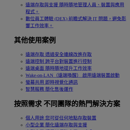
遠端存取與支援
隨時隨地管理人員、裝置與應用
程式。
數位員工體驗 (DEX)
前瞻式解決 IT 問題，避免影
響工作效率。
其他使用案例
遠端存取
透過安全連線改進存取
遠端控制
跨平台對裝置進行控制
遠端桌面
隨時隨地提升工作效率
Wake-on-LAN（遠端喚醒）
啟用遠端裝置啟動
螢幕共用
即時視覺化通訊
智慧服務
簡化售後運作
按照需求
不同團隊的熱門解決方案
個人用途
您可從任何地點存取裝置
小型企業
簡化遠端存取與支援