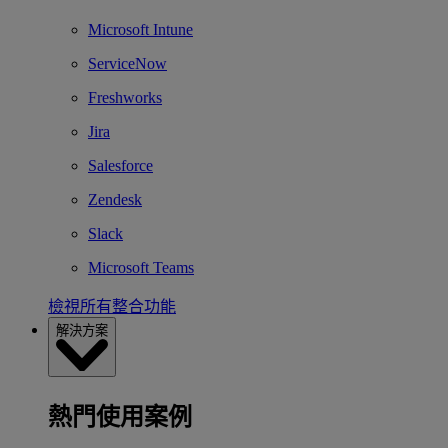
Microsoft Intune
ServiceNow
Freshworks
Jira
Salesforce
Zendesk
Slack
Microsoft Teams
檢視所有整合功能
解決方案
熱門使用案例