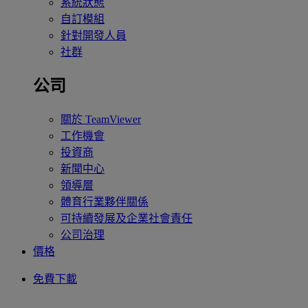
系統狀態
自訂模組
針對開發人員
社群
公司
關於 TeamViewer
工作機會
投資商
新聞中心
領導層
體育行業夥伴關係
可持續發展及企業社會責任
公司治理
價格
免費下載