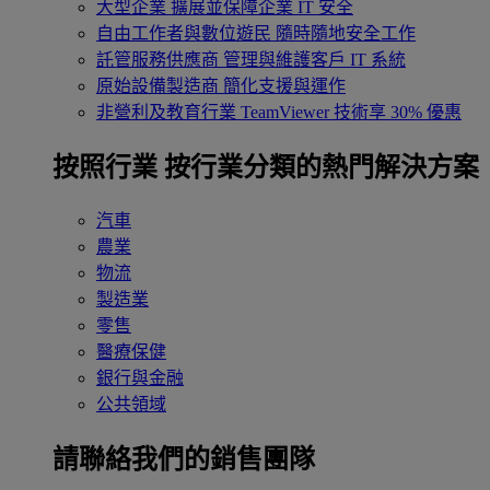
大型企業
擴展並保障企業 IT 安全
自由工作者與數位遊民
隨時隨地安全工作
託管服務供應商
管理與維護客戶 IT 系統
原始設備製造商
簡化支援與運作
非營利及教育行業
TeamViewer 技術享 30% 優惠
按照行業
按行業分類的熱門解決方案
汽車
農業
物流
製造業
零售
醫療保健
銀行與金融
公共領域
請聯絡我們的銷售團隊