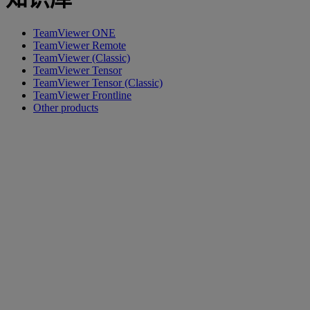
TeamViewer ONE
TeamViewer Remote
TeamViewer (Classic)
TeamViewer Tensor
TeamViewer Tensor (Classic)
TeamViewer Frontline
Other products