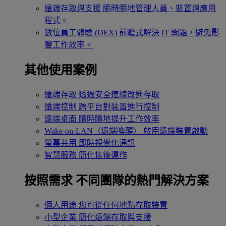
遠端存取與支援
隨時隨地管理人員、裝置與應用
程式。
數位員工體驗 (DEX)
前瞻式解決 IT 問題，避免影
響工作效率。
其他使用案例
遠端存取
透過安全連線改進存取
遠端控制
跨平台對裝置進行控制
遠端桌面
隨時隨地提升工作效率
Wake-on-LAN（遠端喚醒）
啟用遠端裝置啟動
螢幕共用
即時視覺化通訊
智慧服務
簡化售後運作
按照需求
不同團隊的熱門解決方案
個人用途
您可從任何地點存取裝置
小型企業
簡化遠端存取與支援