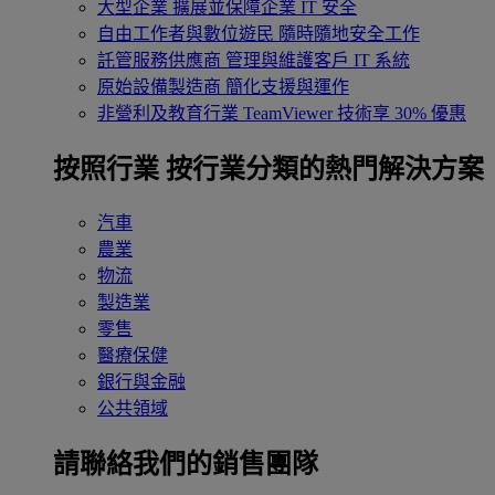
大型企業
擴展並保障企業 IT 安全
自由工作者與數位遊民
隨時隨地安全工作
託管服務供應商
管理與維護客戶 IT 系統
原始設備製造商
簡化支援與運作
非營利及教育行業
TeamViewer 技術享 30% 優惠
按照行業
按行業分類的熱門解決方案
汽車
農業
物流
製造業
零售
醫療保健
銀行與金融
公共領域
請聯絡我們的銷售團隊