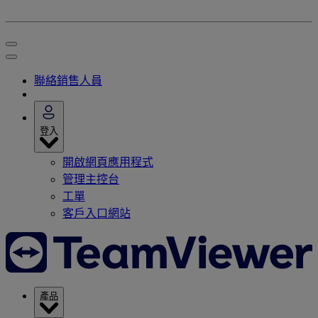
聯絡銷售人員
登入
開啟網頁應用程式
管理主控台
工單
客戶入口網站
產品