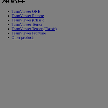
TeamViewer ONE
TeamViewer Remote
TeamViewer (Classic)
TeamViewer Tensor
TeamViewer Tensor (Classic)
TeamViewer Frontline
Other products