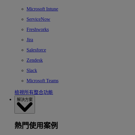
Microsoft Intune
ServiceNow
Freshworks
Jira
Salesforce
Zendesk
Slack
Microsoft Teams
檢視所有整合功能
解決方案
熱門使用案例