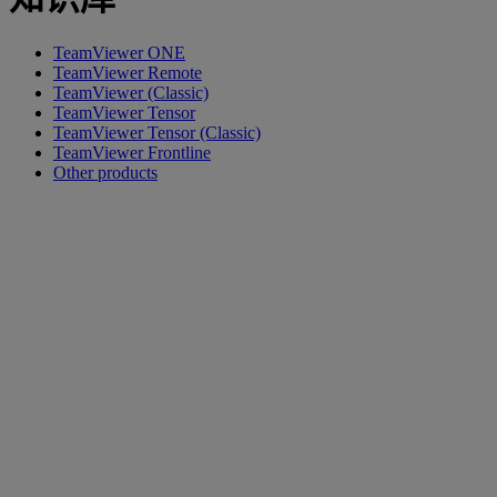
TeamViewer ONE
TeamViewer Remote
TeamViewer (Classic)
TeamViewer Tensor
TeamViewer Tensor (Classic)
TeamViewer Frontline
Other products