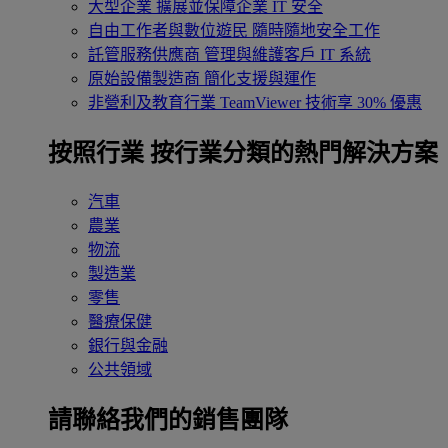
大型企業
擴展並保障企業 IT 安全
自由工作者與數位遊民
隨時隨地安全工作
託管服務供應商
管理與維護客戶 IT 系統
原始設備製造商
簡化支援與運作
非營利及教育行業
TeamViewer 技術享 30% 優惠
按照行業
按行業分類的熱門解決方案
汽車
農業
物流
製造業
零售
醫療保健
銀行與金融
公共領域
請聯絡我們的銷售團隊