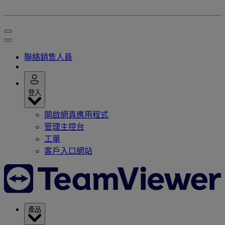
聯絡銷售人員
登入
開啟網頁應用程式
管理主控台
工單
客戶入口網站
產品