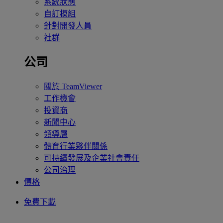
系統狀態
自訂模組
針對開發人員
社群
公司
關於 TeamViewer
工作機會
投資商
新聞中心
領導層
體育行業夥伴關係
可持續發展及企業社會責任
公司治理
價格
免費下載