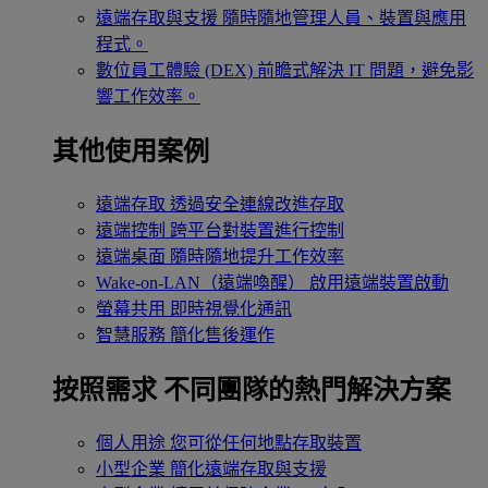
遠端存取與支援
隨時隨地管理人員、裝置與應用
程式。
數位員工體驗 (DEX)
前瞻式解決 IT 問題，避免影
響工作效率。
其他使用案例
遠端存取
透過安全連線改進存取
遠端控制
跨平台對裝置進行控制
遠端桌面
隨時隨地提升工作效率
Wake-on-LAN（遠端喚醒）
啟用遠端裝置啟動
螢幕共用
即時視覺化通訊
智慧服務
簡化售後運作
按照需求
不同團隊的熱門解決方案
個人用途
您可從任何地點存取裝置
小型企業
簡化遠端存取與支援