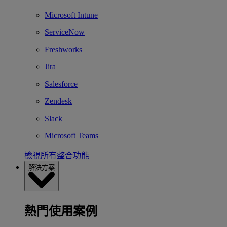
Microsoft Intune
ServiceNow
Freshworks
Jira
Salesforce
Zendesk
Slack
Microsoft Teams
檢視所有整合功能
解決方案
熱門使用案例