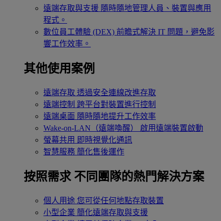
遠端存取與支援
隨時隨地管理人員、裝置與應用
程式。
數位員工體驗 (DEX)
前瞻式解決 IT 問題，避免影
響工作效率。
其他使用案例
遠端存取
透過安全連線改進存取
遠端控制
跨平台對裝置進行控制
遠端桌面
隨時隨地提升工作效率
Wake-on-LAN（遠端喚醒）
啟用遠端裝置啟動
螢幕共用
即時視覺化通訊
智慧服務
簡化售後運作
按照需求
不同團隊的熱門解決方案
個人用途
您可從任何地點存取裝置
小型企業
簡化遠端存取與支援