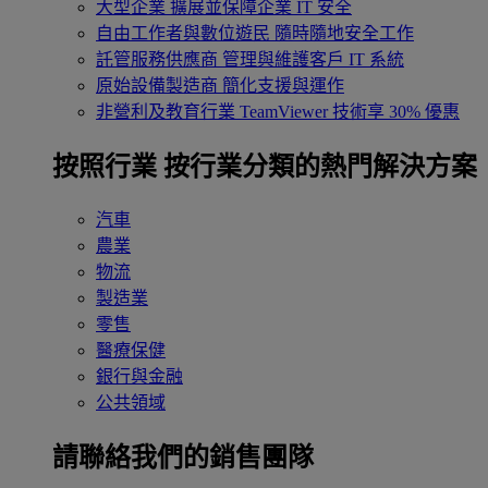
大型企業
擴展並保障企業 IT 安全
自由工作者與數位遊民
隨時隨地安全工作
託管服務供應商
管理與維護客戶 IT 系統
原始設備製造商
簡化支援與運作
非營利及教育行業
TeamViewer 技術享 30% 優惠
按照行業
按行業分類的熱門解決方案
汽車
農業
物流
製造業
零售
醫療保健
銀行與金融
公共領域
請聯絡我們的銷售團隊