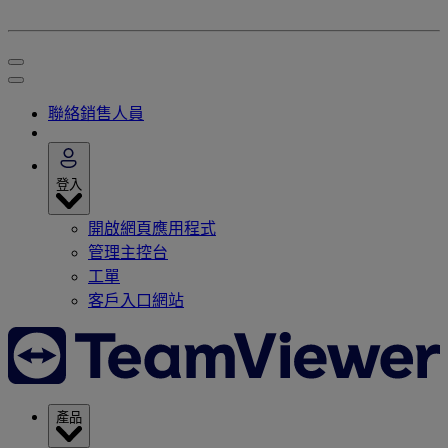
聯絡銷售人員
登入
開啟網頁應用程式
管理主控台
工單
客戶入口網站
產品