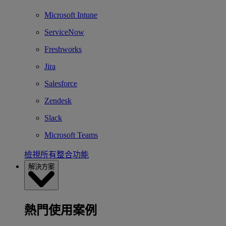
Microsoft Intune
ServiceNow
Freshworks
Jira
Salesforce
Zendesk
Slack
Microsoft Teams
檢視所有整合功能
解決方案
熱門使用案例