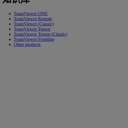
TeamViewer ONE
TeamViewer Remote
TeamViewer (Classic)
TeamViewer Tensor
TeamViewer Tensor (Classic)
TeamViewer Frontline
Other products