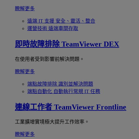
瞭解更多
遠端 IT 支援
安全、靈活、整合
運營技術
遠端車間存取
即時故障排除
TeamViewer DEX
在使用者受到影響前解決問題。
瞭解更多
端點故障排除
識別並解決問題
端點自動化
自動執行常規 IT 任務
連線工作者
TeamViewer Frontline
工業擴增實境極大提升工作效率。
瞭解更多