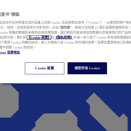
e 同意书”横幅
wer 及其合作伙伴希望在您的设备上存放 Cookie 及采用类似技术（“Cookie”），以使您的用
性化，同时，还会将其用于分析目的。点击
“我同意”
，即表示您同意 (i) 我们设置和使用所有 Cook
Cookie 收集的数据所采取的后续处理措施，我们稍后可能会将这些数据与您使用我们的产品
相应的分析。我们的
《Cookie 政策》
和
《隐私政策》
中进一步介绍了 Cookie 的存放和数据
了使用 Cookie 的确切目的、第三方接收人及 Cookie 的存储时效等。如果您要使用自己的
 设置中调整 Cookie 的存放。
ewer
总部地址
Cookie 設置
接受所有 Cookie