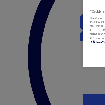
“Cooki
TeamVie
措施更具个
我们对利用 
合，并进行
尤其着重说明
在 Cookie
下载 TeamVi