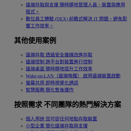
遠端存取與支援
隨時隨地管理人員、裝置與應用
程式。
數位員工體驗 (DEX)
前瞻式解決 IT 問題，避免影
響工作效率。
其他使用案例
遠端存取
透過安全連線改進存取
遠端控制
跨平台對裝置進行控制
遠端桌面
隨時隨地提升工作效率
Wake-on-LAN（遠端喚醒）
啟用遠端裝置啟動
螢幕共用
即時視覺化通訊
智慧服務
簡化售後運作
按照需求
不同團隊的熱門解決方案
個人用途
您可從任何地點存取裝置
小型企業
簡化遠端存取與支援