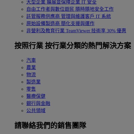
大型企業
擴展並保障企業 IT 安全
自由工作者與數位遊民
隨時隨地安全工作
託管服務供應商
管理與維護客戶 IT 系統
原始設備製造商
簡化支援與運作
非營利及教育行業
TeamViewer 技術享 30% 優惠
按照行業
按行業分類的熱門解決方案
汽車
農業
物流
製造業
零售
醫療保健
銀行與金融
公共領域
請聯絡我們的銷售團隊