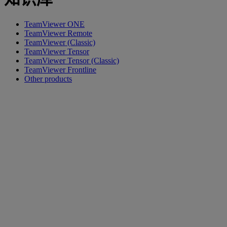
TeamViewer ONE
TeamViewer Remote
TeamViewer (Classic)
TeamViewer Tensor
TeamViewer Tensor (Classic)
TeamViewer Frontline
Other products