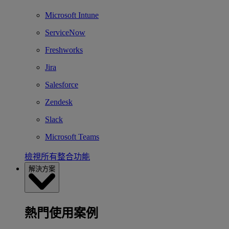
Microsoft Intune
ServiceNow
Freshworks
Jira
Salesforce
Zendesk
Slack
Microsoft Teams
檢視所有整合功能
解決方案
熱門使用案例