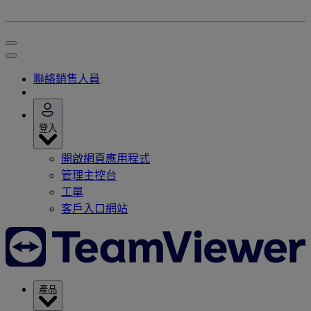
聯絡銷售人員
登入
開啟網頁應用程式
管理主控台
工單
客戶入口網站
產品