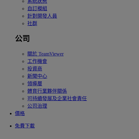
系統狀態
自訂模組
針對開發人員
社群
公司
關於 TeamViewer
工作機會
投資商
新聞中心
領導層
體育行業夥伴關係
可持續發展及企業社會責任
公司治理
價格
免費下載