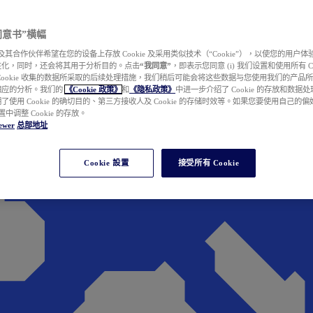
e 同意书”横幅
wer 及其合作伙伴希望在您的设备上存放 Cookie 及采用类似技术（“Cookie”），以使您的用
性化，同时，还会将其用于分析目的。点击
“我同意”
，即表示您同意 (i) 我们设置和使用所有 Cook
Cookie 收集的数据所采取的后续处理措施，我们稍后可能会将这些数据与您使用我们的产品
相应的分析。我们的
《Cookie 政策》
和
《隐私政策》
中进一步介绍了 Cookie 的存放和数据
了使用 Cookie 的确切目的、第三方接收人及 Cookie 的存储时效等。如果您要使用自己的
 设置中调整 Cookie 的存放。
ewer
总部地址
Cookie 設置
接受所有 Cookie