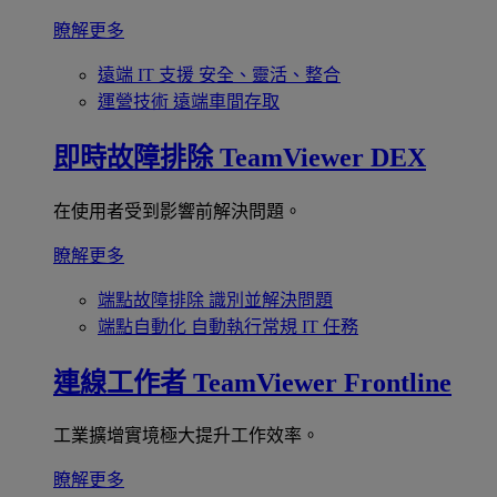
瞭解更多
遠端 IT 支援
安全、靈活、整合
運營技術
遠端車間存取
即時故障排除
TeamViewer DEX
在使用者受到影響前解決問題。
瞭解更多
端點故障排除
識別並解決問題
端點自動化
自動執行常規 IT 任務
連線工作者
TeamViewer Frontline
工業擴增實境極大提升工作效率。
瞭解更多