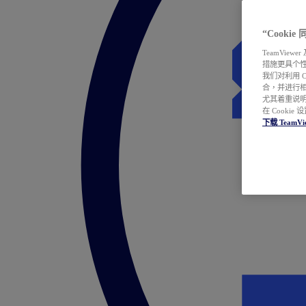
“Cooki
TeamVie
措施更具个
我们对利用 
合，并进行
尤其着重说明
在 Cookie
下载 TeamVi