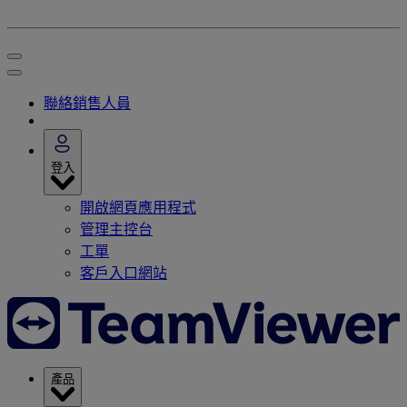
聯絡銷售人員
登入
開啟網頁應用程式
管理主控台
工單
客戶入口網站
產品