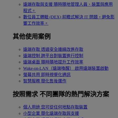
遠端存取與支援
隨時隨地管理人員、裝置與應用
程式。
數位員工體驗 (DEX)
前瞻式解決 IT 問題，避免影
響工作效率。
其他使用案例
遠端存取
透過安全連線改進存取
遠端控制
跨平台對裝置進行控制
遠端桌面
隨時隨地提升工作效率
Wake-on-LAN（遠端喚醒）
啟用遠端裝置啟動
螢幕共用
即時視覺化通訊
智慧服務
簡化售後運作
按照需求
不同團隊的熱門解決方案
個人用途
您可從任何地點存取裝置
小型企業
簡化遠端存取與支援