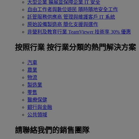
大型企業
擴展並保障企業 IT 安全
自由工作者與數位遊民
隨時隨地安全工作
託管服務供應商
管理與維護客戶 IT 系統
原始設備製造商
簡化支援與運作
非營利及教育行業
TeamViewer 技術享 30% 優惠
按照行業
按行業分類的熱門解決方案
汽車
農業
物流
製造業
零售
醫療保健
銀行與金融
公共領域
請聯絡我們的銷售團隊