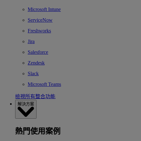
Microsoft Intune
ServiceNow
Freshworks
Jira
Salesforce
Zendesk
Slack
Microsoft Teams
檢視所有整合功能
解決方案
熱門使用案例