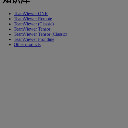
TeamViewer ONE
TeamViewer Remote
TeamViewer (Classic)
TeamViewer Tensor
TeamViewer Tensor (Classic)
TeamViewer Frontline
Other products