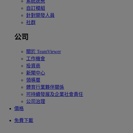
系統狀態
自訂模組
針對開發人員
社群
公司
關於 TeamViewer
工作機會
投資商
新聞中心
領導層
體育行業夥伴關係
可持續發展及企業社會責任
公司治理
價格
免費下載