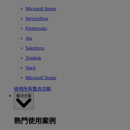
Microsoft Intune
ServiceNow
Freshworks
Jira
Salesforce
Zendesk
Slack
Microsoft Teams
檢視所有整合功能
解決方案
熱門使用案例