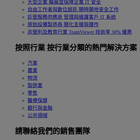
大型企業
擴展並保障企業 IT 安全
自由工作者與數位遊民
隨時隨地安全工作
託管服務供應商
管理與維護客戶 IT 系統
原始設備製造商
簡化支援與運作
非營利及教育行業
TeamViewer 技術享 30% 優惠
按照行業
按行業分類的熱門解決方案
汽車
農業
物流
製造業
零售
醫療保健
銀行與金融
公共領域
請聯絡我們的銷售團隊