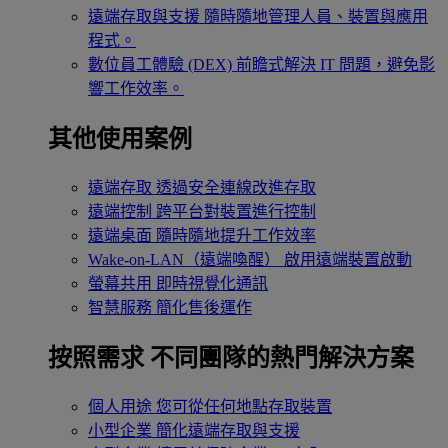
遠端存取與支援
隨時隨地管理人員、裝置與應用
程式。
數位員工體驗 (DEX)
前瞻式解決 IT 問題，避免影
響工作效率。
其他使用案例
遠端存取
透過安全連線改進存取
遠端控制
跨平台對裝置進行控制
遠端桌面
隨時隨地提升工作效率
Wake-on-LAN（遠端喚醒）
啟用遠端裝置啟動
螢幕共用
即時視覺化通訊
智慧服務
簡化售後運作
按照需求
不同團隊的熱門解決方案
個人用途
您可從任何地點存取裝置
小型企業
簡化遠端存取與支援