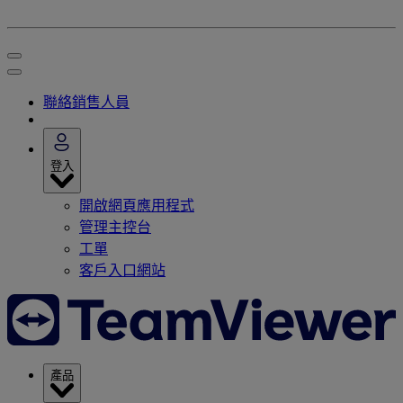
聯絡銷售人員
登入
開啟網頁應用程式
管理主控台
工單
客戶入口網站
產品