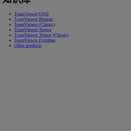
TeamViewer ONE
TeamViewer Remote
TeamViewer (Classic)
TeamViewer Tensor
TeamViewer Tensor (Classic)
TeamViewer Frontline
Other products