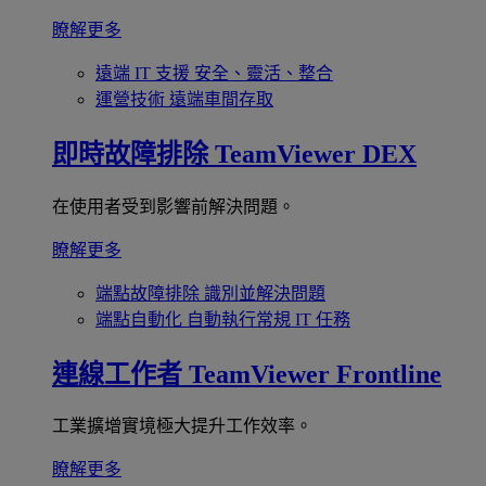
瞭解更多
遠端 IT 支援
安全、靈活、整合
運營技術
遠端車間存取
即時故障排除
TeamViewer DEX
在使用者受到影響前解決問題。
瞭解更多
端點故障排除
識別並解決問題
端點自動化
自動執行常規 IT 任務
連線工作者
TeamViewer Frontline
工業擴增實境極大提升工作效率。
瞭解更多