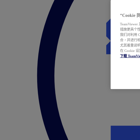
“Cooki
TeamVie
措施更具个
我们对利用 
合，并进行
尤其着重说明
在 Cookie
下载 TeamVi