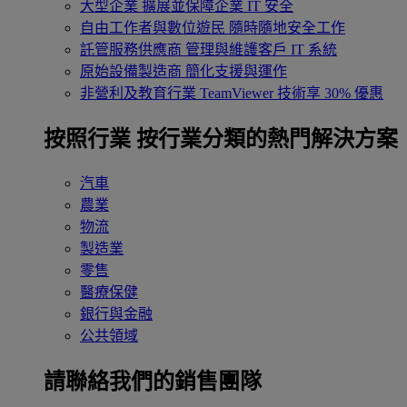
大型企業
擴展並保障企業 IT 安全
自由工作者與數位遊民
隨時隨地安全工作
託管服務供應商
管理與維護客戶 IT 系統
原始設備製造商
簡化支援與運作
非營利及教育行業
TeamViewer 技術享 30% 優惠
按照行業
按行業分類的熱門解決方案
汽車
農業
物流
製造業
零售
醫療保健
銀行與金融
公共領域
請聯絡我們的銷售團隊