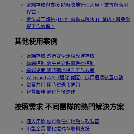
遠端存取與支援
隨時隨地管理人員、裝置與應用
程式。
數位員工體驗 (DEX)
前瞻式解決 IT 問題，避免影
響工作效率。
其他使用案例
遠端存取
透過安全連線改進存取
遠端控制
跨平台對裝置進行控制
遠端桌面
隨時隨地提升工作效率
Wake-on-LAN（遠端喚醒）
啟用遠端裝置啟動
螢幕共用
即時視覺化通訊
智慧服務
簡化售後運作
按照需求
不同團隊的熱門解決方案
個人用途
您可從任何地點存取裝置
小型企業
簡化遠端存取與支援