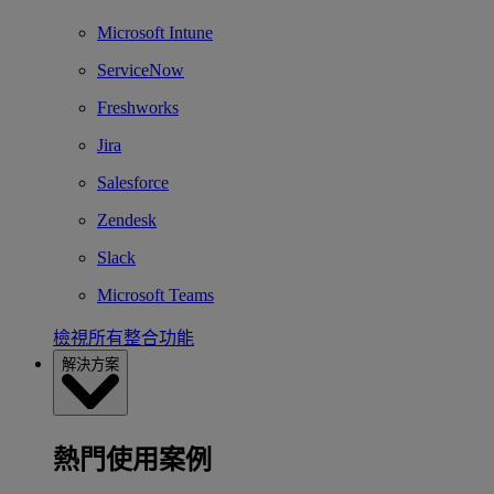
Microsoft Intune
ServiceNow
Freshworks
Jira
Salesforce
Zendesk
Slack
Microsoft Teams
檢視所有整合功能
解決方案
熱門使用案例