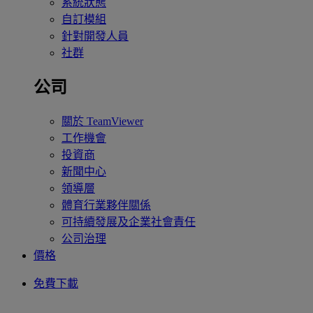
系統狀態
自訂模組
針對開發人員
社群
公司
關於 TeamViewer
工作機會
投資商
新聞中心
領導層
體育行業夥伴關係
可持續發展及企業社會責任
公司治理
價格
免費下載