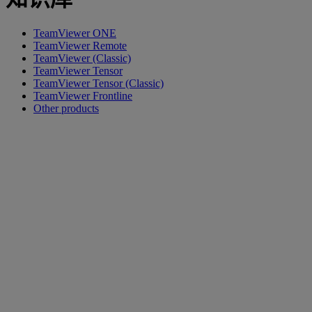
TeamViewer ONE
TeamViewer Remote
TeamViewer (Classic)
TeamViewer Tensor
TeamViewer Tensor (Classic)
TeamViewer Frontline
Other products