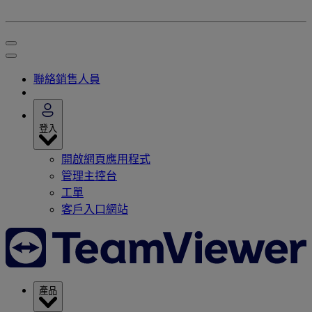
聯絡銷售人員
登入
開啟網頁應用程式
管理主控台
工單
客戶入口網站
產品