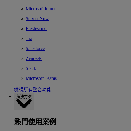
Microsoft Intune
ServiceNow
Freshworks
Jira
Salesforce
Zendesk
Slack
Microsoft Teams
檢視所有整合功能
解決方案
熱門使用案例