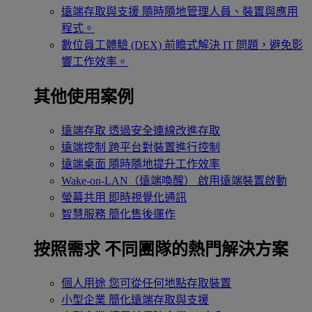
遠端存取與支援
隨時隨地管理人員、裝置與應用
程式。
數位員工體驗 (DEX)
前瞻式解決 IT 問題，避免影
響工作效率。
其他使用案例
遠端存取
透過安全連線改進存取
遠端控制
跨平台對裝置進行控制
遠端桌面
隨時隨地提升工作效率
Wake-on-LAN（遠端喚醒）
啟用遠端裝置啟動
螢幕共用
即時視覺化通訊
智慧服務
簡化售後運作
按照需求
不同團隊的熱門解決方案
個人用途
您可從任何地點存取裝置
小型企業
簡化遠端存取與支援