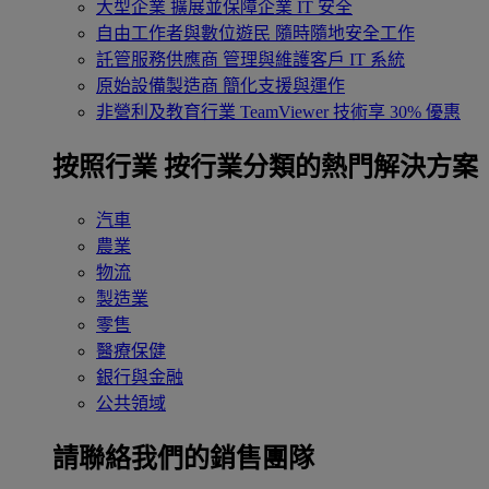
大型企業
擴展並保障企業 IT 安全
自由工作者與數位遊民
隨時隨地安全工作
託管服務供應商
管理與維護客戶 IT 系統
原始設備製造商
簡化支援與運作
非營利及教育行業
TeamViewer 技術享 30% 優惠
按照行業
按行業分類的熱門解決方案
汽車
農業
物流
製造業
零售
醫療保健
銀行與金融
公共領域
請聯絡我們的銷售團隊