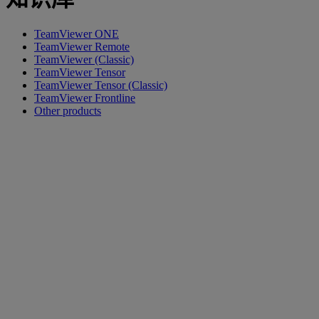
TeamViewer ONE
TeamViewer Remote
TeamViewer (Classic)
TeamViewer Tensor
TeamViewer Tensor (Classic)
TeamViewer Frontline
Other products