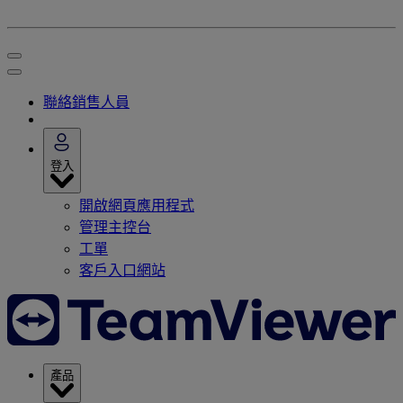
聯絡銷售人員
登入
開啟網頁應用程式
管理主控台
工單
客戶入口網站
產品