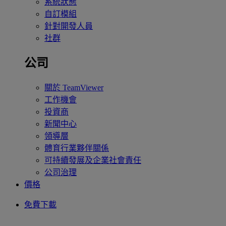
系統狀態
自訂模組
針對開發人員
社群
公司
關於 TeamViewer
工作機會
投資商
新聞中心
領導層
體育行業夥伴關係
可持續發展及企業社會責任
公司治理
價格
免費下載