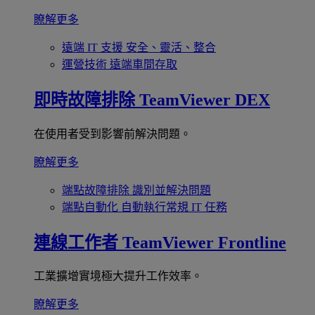
瞭解更多
遠端 IT 支援
安全、靈活、整合
運營技術
遠端車間存取
即時故障排除
TeamViewer DEX
在使用者受到影響前解決問題。
瞭解更多
端點故障排除
識別並解決問題
端點自動化
自動執行常規 IT 任務
連線工作者
TeamViewer Frontline
工業擴增實境極大提升工作效率。
瞭解更多