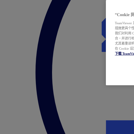
“Cooki
TeamVie
措施更具个
我们对利用 
合，并进行
尤其着重说明
在 Cookie
下载 TeamVi