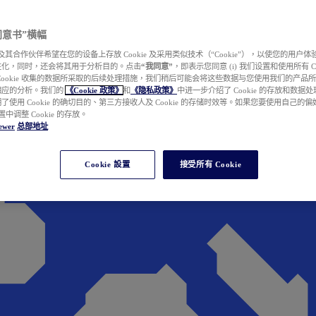
e 同意书”横幅
wer 及其合作伙伴希望在您的设备上存放 Cookie 及采用类似技术（“Cookie”），以使您的用
性化，同时，还会将其用于分析目的。点击
“我同意”
，即表示您同意 (i) 我们设置和使用所有 Cook
Cookie 收集的数据所采取的后续处理措施，我们稍后可能会将这些数据与您使用我们的产品
相应的分析。我们的
《Cookie 政策》
和
《隐私政策》
中进一步介绍了 Cookie 的存放和数据
了使用 Cookie 的确切目的、第三方接收人及 Cookie 的存储时效等。如果您要使用自己的
 设置中调整 Cookie 的存放。
ewer
总部地址
Cookie 設置
接受所有 Cookie