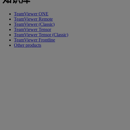
TeamViewer ONE
TeamViewer Remote
TeamViewer (Classic)
TeamViewer Tensor
TeamViewer Tensor (Classic)
TeamViewer Frontline
Other products