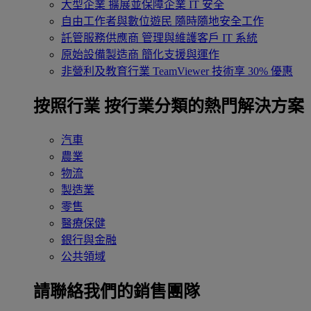
大型企業
擴展並保障企業 IT 安全
自由工作者與數位遊民
隨時隨地安全工作
託管服務供應商
管理與維護客戶 IT 系統
原始設備製造商
簡化支援與運作
非營利及教育行業
TeamViewer 技術享 30% 優惠
按照行業
按行業分類的熱門解決方案
汽車
農業
物流
製造業
零售
醫療保健
銀行與金融
公共領域
請聯絡我們的銷售團隊