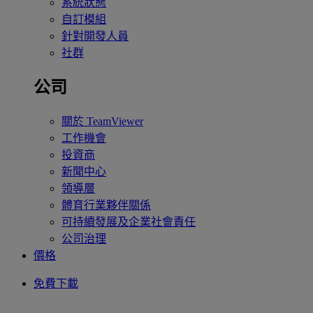
系統狀態
自訂模組
針對開發人員
社群
公司
關於 TeamViewer
工作機會
投資商
新聞中心
領導層
體育行業夥伴關係
可持續發展及企業社會責任
公司治理
價格
免費下載