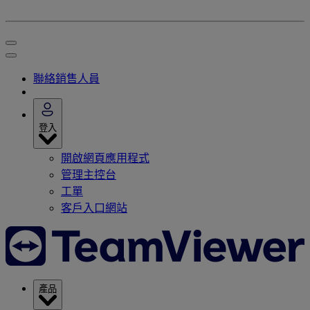
聯絡銷售人員
登入
開啟網頁應用程式
管理主控台
工單
客戶入口網站
產品