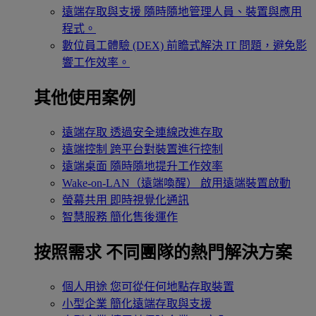
遠端存取與支援
隨時隨地管理人員、裝置與應用
程式。
數位員工體驗 (DEX)
前瞻式解決 IT 問題，避免影
響工作效率。
其他使用案例
遠端存取
透過安全連線改進存取
遠端控制
跨平台對裝置進行控制
遠端桌面
隨時隨地提升工作效率
Wake-on-LAN（遠端喚醒）
啟用遠端裝置啟動
螢幕共用
即時視覺化通訊
智慧服務
簡化售後運作
按照需求
不同團隊的熱門解決方案
個人用途
您可從任何地點存取裝置
小型企業
簡化遠端存取與支援