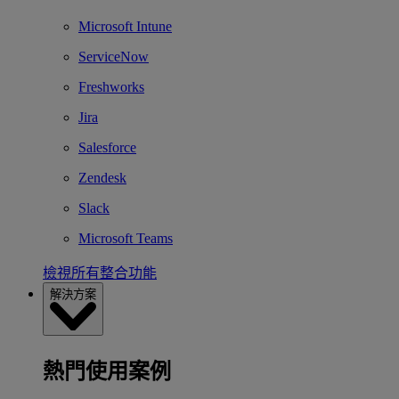
Microsoft Intune
ServiceNow
Freshworks
Jira
Salesforce
Zendesk
Slack
Microsoft Teams
檢視所有整合功能
解決方案
熱門使用案例