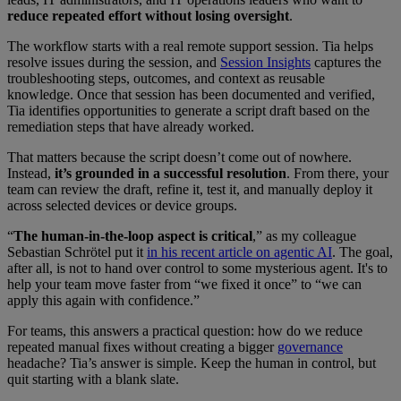
reduce repeated effort without losing oversight
.
The workflow starts with a real remote support session. Tia helps
resolve issues during the session, and
Session Insights
captures the
troubleshooting steps, outcomes, and context as reusable
knowledge. Once that session has been documented and verified,
Tia identifies opportunities to generate a script draft based on the
remediation steps that have already worked.
That matters because the script doesn’t come out of nowhere.
Instead,
it’s grounded in a successful resolution
. From there, your
team can review the draft, refine it, test it, and manually deploy it
across selected devices or device groups.
“
The human-in-the-loop aspect is critical
,” as my colleague
Sebastian Schrötel put it
in his recent article on agentic AI
. The goal,
after all, is not to hand over control to some mysterious agent. It's to
help your team move faster from “we fixed it once” to “we can
apply this again with confidence.”
For teams, this answers a practical question: how do we reduce
repeated manual fixes without creating a bigger
governance
headache? Tia’s answer is simple. Keep the human in control, but
quit starting with a blank slate.