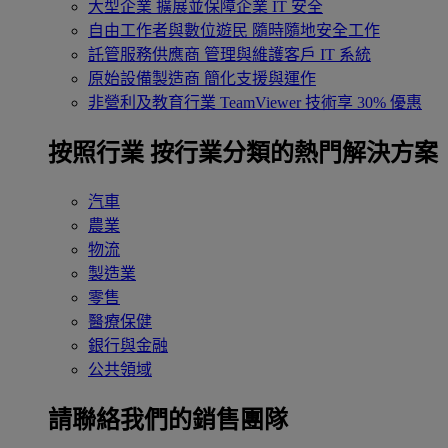
大型企業
擴展並保障企業 IT 安全
自由工作者與數位遊民
隨時隨地安全工作
託管服務供應商
管理與維護客戶 IT 系統
原始設備製造商
簡化支援與運作
非營利及教育行業
TeamViewer 技術享 30% 優惠
按照行業
按行業分類的熱門解決方案
汽車
農業
物流
製造業
零售
醫療保健
銀行與金融
公共領域
請聯絡我們的銷售團隊