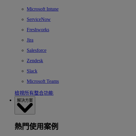
Microsoft Intune
ServiceNow
Freshworks
Jira
Salesforce
Zendesk
Slack
Microsoft Teams
檢視所有整合功能
解決方案
熱門使用案例