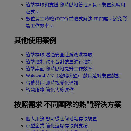
遠端存取與支援
隨時隨地管理人員、裝置與應用
程式。
數位員工體驗 (DEX)
前瞻式解決 IT 問題，避免影
響工作效率。
其他使用案例
遠端存取
透過安全連線改進存取
遠端控制
跨平台對裝置進行控制
遠端桌面
隨時隨地提升工作效率
Wake-on-LAN（遠端喚醒）
啟用遠端裝置啟動
螢幕共用
即時視覺化通訊
智慧服務
簡化售後運作
按照需求
不同團隊的熱門解決方案
個人用途
您可從任何地點存取裝置
小型企業
簡化遠端存取與支援