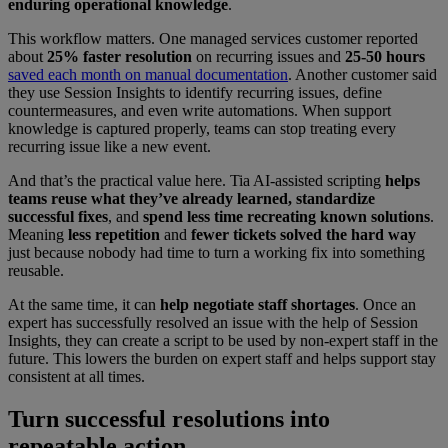
enduring operational knowledge
.
This workflow matters. One managed services customer reported
about
25% faster resolution
on recurring issues and
25-50 hours
saved each month on manual documentation
. Another customer said
they use Session Insights to identify recurring issues, define
countermeasures, and even write automations. When support
knowledge is captured properly, teams can stop treating every
recurring issue like a new event.
And that’s the practical value here. Tia AI-assisted scripting
helps
teams reuse what they’ve already learned, standardize
successful fixes
, and
spend less time recreating known solutions
.
Meaning
less repetition
and
fewer tickets solved the hard way
just because nobody had time to turn a working fix into something
reusable.
At the same time, it can
help
negotiate staff shortages
. Once an
expert has successfully resolved an issue with the help of Session
Insights, they can create a script to be used by non-expert staff in the
future. This lowers the burden on expert staff and helps support stay
consistent at all times.
Turn successful resolutions into
repeatable action