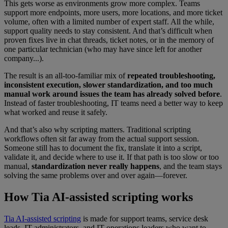
This gets worse as environments grow more complex. Teams
support more endpoints, more users, more locations, and more ticket
volume, often with a limited number of expert staff. All the while,
support quality needs to stay consistent. And that’s difficult when
proven fixes live in chat threads, ticket notes, or in the memory of
one particular technician (who may have since left for another
company...).
The result is an all-too-familiar mix of
repeated troubleshooting,
inconsistent execution, slower standardization, and too much
manual work around issues the team has already solved
before
.
Instead of faster troubleshooting, IT teams need a better way to keep
what worked and reuse it safely.
And that’s also why scripting matters. Traditional scripting
workflows often sit far away from the actual support session.
Someone still has to document the fix, translate it into a script,
validate it, and decide where to use it. If that path is too slow or too
manual,
standardization never really happens
, and the team stays
solving the same problems over and over again—forever.
How Tia AI-assisted scripting works
Tia AI-assisted scripting
is made for support teams, service desk
leads, IT administrators, and IT operations leaders who want to