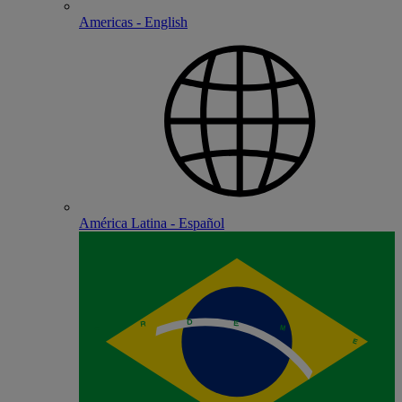
Americas - English
América Latina - Español