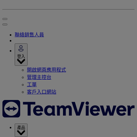
聯絡銷售人員
登入
開啟網頁應用程式
管理主控台
工單
客戶入口網站
產品