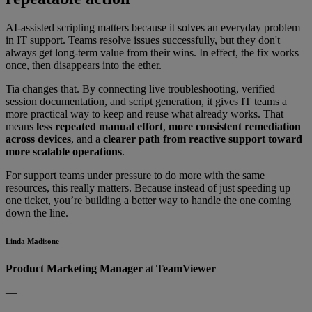
AI-assisted scripting matters because it solves an everyday problem
in IT support. Teams resolve issues successfully, but they don't
always get long-term value from their wins. In effect, the fix works
once, then disappears into the ether.
Tia changes that. By connecting live troubleshooting, verified
session documentation, and script generation, it gives IT teams a
more practical way to keep and reuse what already works. That
means
less repeated manual effort
,
more consistent remediation
across devices
, and a
clearer path from reactive support toward
more scalable operations
.
For support teams under pressure to do more with the same
resources, this really matters. Because instead of just speeding up
one ticket, you’re building a better way to handle the one coming
down the line.
Linda Madisone
Product Marketing Manager
at
TeamViewer
—