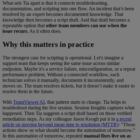
What sets Tia apart is that it connects troubleshooting,
documentation, and scripting into one flow. An incident that’s been
resolved by an expert becomes documented knowledge. That
knowledge then becomes a script draft. And that draft becomes a
repeatable option that
other team members can use when the
issue recurs
. As it often does.
Why this matters in practice
The strongest case for scripting is operational. Let's imagine a
support team that keeps seeing the same issue across similar
endpoints. Maybe it's a service failure, misconfiguration, or a repeat
performance problem. Without a connected workflow, each
technician solves it manually, documents it inconsistently, and
moves on. The team resolves tickets, but it doesn’t make it easier to
resolve them in the future.
With
TeamViewer AI
, that pattern starts to change. Tia helps to
troubleshoot during the live session. Session Insights captures what
happened. Then Tia suggests a script draft based on those verified
remediation steps. As my colleague Jason Keogh put it in
a recent
article on moving beyond mean time to resolution (MTTR)
: “Those
actions show us what should become the automation of tomorrow.”
In this automation of tomorrow, repeated
manual fixes live on as