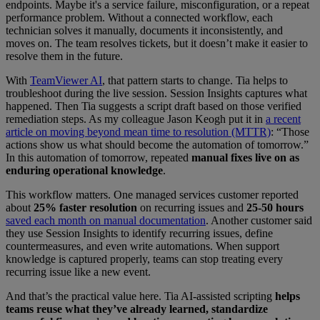
endpoints. Maybe it's a service failure, misconfiguration, or a repeat
performance problem. Without a connected workflow, each
technician solves it manually, documents it inconsistently, and
moves on. The team resolves tickets, but it doesn’t make it easier to
resolve them in the future.
With
TeamViewer AI
, that pattern starts to change. Tia helps to
troubleshoot during the live session. Session Insights captures what
happened. Then Tia suggests a script draft based on those verified
remediation steps. As my colleague Jason Keogh put it in
a recent
article on moving beyond mean time to resolution (MTTR)
: “Those
actions show us what should become the automation of tomorrow.”
In this automation of tomorrow, repeated
manual fixes live on as
enduring operational knowledge
.
This workflow matters. One managed services customer reported
about
25% faster resolution
on recurring issues and
25-50 hours
saved each month on manual documentation
. Another customer said
they use Session Insights to identify recurring issues, define
countermeasures, and even write automations. When support
knowledge is captured properly, teams can stop treating every
recurring issue like a new event.
And that’s the practical value here. Tia AI-assisted scripting
helps
teams reuse what they’ve already learned, standardize