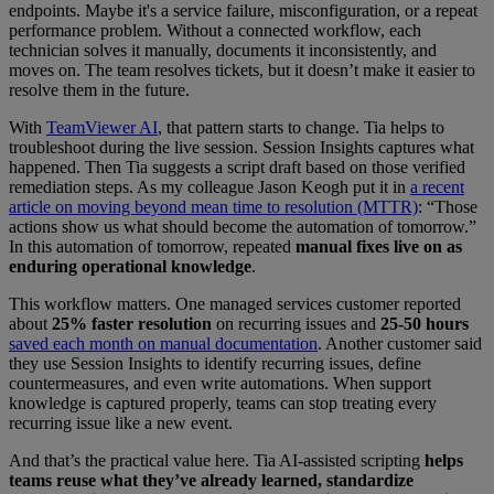
endpoints. Maybe it's a service failure, misconfiguration, or a repeat
performance problem. Without a connected workflow, each
technician solves it manually, documents it inconsistently, and
moves on. The team resolves tickets, but it doesn’t make it easier to
resolve them in the future.
With
TeamViewer AI
, that pattern starts to change. Tia helps to
troubleshoot during the live session. Session Insights captures what
happened. Then Tia suggests a script draft based on those verified
remediation steps. As my colleague Jason Keogh put it in
a recent
article on moving beyond mean time to resolution (MTTR)
: “Those
actions show us what should become the automation of tomorrow.”
In this automation of tomorrow, repeated
manual fixes live on as
enduring operational knowledge
.
This workflow matters. One managed services customer reported
about
25% faster resolution
on recurring issues and
25-50 hours
saved each month on manual documentation
. Another customer said
they use Session Insights to identify recurring issues, define
countermeasures, and even write automations. When support
knowledge is captured properly, teams can stop treating every
recurring issue like a new event.
And that’s the practical value here. Tia AI-assisted scripting
helps
teams reuse what they’ve already learned, standardize