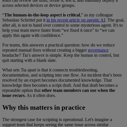
team can review the draft, refine it, test it, and manually deploy it
across selected devices or device groups.
“
The human-in-the-loop aspect is critical
,” as my colleague
Sebastian Schrötel put it
in his recent article on agentic AI
. The goal,
after all, is not to hand over control to some mysterious agent. It's to
help your team move faster from “we fixed it once” to “we can
apply this again with confidence.”
For teams, this answers a practical question: how do we reduce
repeated manual fixes without creating a bigger
governance
headache? Tia’s answer is simple. Keep the human in control, but
quit starting with a blank slate.
What sets Tia apart is that it connects troubleshooting,
documentation, and scripting into one flow. An incident that’s been
resolved by an expert becomes documented knowledge. That
knowledge then becomes a script draft. And that draft becomes a
repeatable option that
other team members can use when the
issue recurs
. As it often does.
Why this matters in practice
The strongest case for scripting is operational. Let's imagine a
support team that keeps seeing the same issue across similar