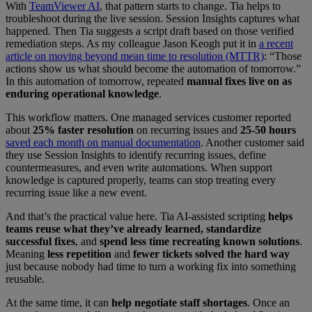
With
TeamViewer AI
, that pattern starts to change. Tia helps to
troubleshoot during the live session. Session Insights captures what
happened. Then Tia suggests a script draft based on those verified
remediation steps. As my colleague Jason Keogh put it in
a recent
article on moving beyond mean time to resolution (MTTR)
: “Those
actions show us what should become the automation of tomorrow.”
In this automation of tomorrow, repeated
manual fixes live on as
enduring operational knowledge
.
This workflow matters. One managed services customer reported
about
25% faster resolution
on recurring issues and
25-50 hours
saved each month on manual documentation
. Another customer said
they use Session Insights to identify recurring issues, define
countermeasures, and even write automations. When support
knowledge is captured properly, teams can stop treating every
recurring issue like a new event.
And that’s the practical value here. Tia AI-assisted scripting
helps
teams reuse what they’ve already learned, standardize
successful fixes
, and
spend less time recreating known solutions
.
Meaning
less repetition
and
fewer tickets solved the hard way
just because nobody had time to turn a working fix into something
reusable.
At the same time, it can
help
negotiate staff shortages
. Once an