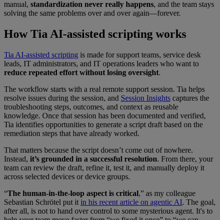
manual,
standardization never really happens
, and the team stays
solving the same problems over and over again—forever.
How Tia AI-assisted scripting works
Tia AI-assisted scripting
is made for support teams, service desk
leads, IT administrators, and IT operations leaders who want to
reduce repeated effort without losing oversight
.
The workflow starts with a real remote support session. Tia helps
resolve issues during the session, and
Session Insights
captures the
troubleshooting steps, outcomes, and context as reusable
knowledge. Once that session has been documented and verified,
Tia identifies opportunities to generate a script draft based on the
remediation steps that have already worked.
That matters because the script doesn’t come out of nowhere.
Instead,
it’s grounded in a successful resolution
. From there, your
team can review the draft, refine it, test it, and manually deploy it
across selected devices or device groups.
“
The human-in-the-loop aspect is critical
,” as my colleague
Sebastian Schrötel put it
in his recent article on agentic AI
. The goal,
after all, is not to hand over control to some mysterious agent. It's to
help your team move faster from “we fixed it once” to “we can