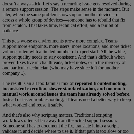
doesn’t always stick. Let’s say a recurring issue gets resolved during
a remote support session. The steps make sense in the moment. But
later, when the same problem shows up on another device—or
across a whole group of devices—someone has to rebuild that fix
from scratch. That takes time, technical effort, and a fair bit of
patience.
This gets worse as environments grow more complex. Teams
support more endpoints, more users, more locations, and more ticket
volume, often with a limited number of expert staff. All the while,
support quality needs to stay consistent. And that’s difficult when
proven fixes live in chat threads, ticket notes, or in the memory of
one particular technician (who may have since left for another
company...).
The result is an all-too-familiar mix of
repeated troubleshooting,
inconsistent execution, slower standardization, and too much
manual work around issues the team has already solved
before
.
Instead of faster troubleshooting, IT teams need a better way to keep
what worked and reuse it safely.
And that’s also why scripting matters. Traditional scripting
workflows often sit far away from the actual support session.
Someone still has to document the fix, translate it into a script,
validate it, and decide where to use it. If that path is too slow or too