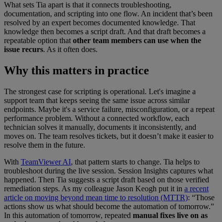
What sets Tia apart is that it connects troubleshooting,
documentation, and scripting into one flow. An incident that’s been
resolved by an expert becomes documented knowledge. That
knowledge then becomes a script draft. And that draft becomes a
repeatable option that
other team members can use when the
issue recurs
. As it often does.
Why this matters in practice
The strongest case for scripting is operational. Let's imagine a
support team that keeps seeing the same issue across similar
endpoints. Maybe it's a service failure, misconfiguration, or a repeat
performance problem. Without a connected workflow, each
technician solves it manually, documents it inconsistently, and
moves on. The team resolves tickets, but it doesn’t make it easier to
resolve them in the future.
With
TeamViewer AI
, that pattern starts to change. Tia helps to
troubleshoot during the live session. Session Insights captures what
happened. Then Tia suggests a script draft based on those verified
remediation steps. As my colleague Jason Keogh put it in
a recent
article on moving beyond mean time to resolution (MTTR)
: “Those
actions show us what should become the automation of tomorrow.”
In this automation of tomorrow, repeated
manual fixes live on as