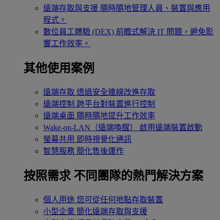
遠端存取與支援
隨時隨地管理人員、裝置與應用
程式。
數位員工體驗 (DEX)
前瞻式解決 IT 問題，避免影
響工作效率。
其他使用案例
遠端存取
透過安全連線改進存取
遠端控制
跨平台對裝置進行控制
遠端桌面
隨時隨地提升工作效率
Wake-on-LAN（遠端喚醒）
啟用遠端裝置啟動
螢幕共用
即時視覺化通訊
智慧服務
簡化售後運作
按照需求
不同團隊的熱門解決方案
個人用途
您可從任何地點存取裝置
小型企業
簡化遠端存取與支援