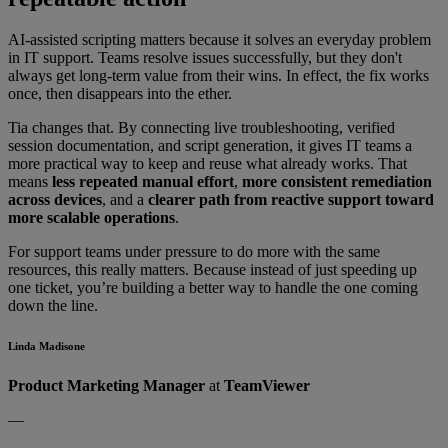
AI-assisted scripting matters because it solves an everyday problem
in IT support. Teams resolve issues successfully, but they don't
always get long-term value from their wins. In effect, the fix works
once, then disappears into the ether.
Tia changes that. By connecting live troubleshooting, verified
session documentation, and script generation, it gives IT teams a
more practical way to keep and reuse what already works. That
means
less repeated manual effort
,
more consistent remediation
across devices
, and a
clearer path from reactive support toward
more scalable operations
.
For support teams under pressure to do more with the same
resources, this really matters. Because instead of just speeding up
one ticket, you’re building a better way to handle the one coming
down the line.
Linda Madisone
Product Marketing Manager
at
TeamViewer
—