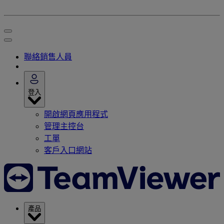
聯絡銷售人員
登入
開啟網頁應用程式
管理主控台
工單
客戶入口網站
產品