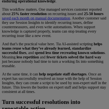
enduring operational knowledge
.
This workflow matters. One managed services customer reported
about
25% faster resolution
on recurring issues and
25-50 hours
saved each month on manual documentation
. Another customer said
they use Session Insights to identify recurring issues, define
countermeasures, and even write automations. When support
knowledge is captured properly, teams can stop treating every
recurring issue like a new event.
And that’s the practical value here. Tia AI-assisted scripting
helps
teams reuse what they’ve already learned, standardize
successful fixes
, and
spend less time recreating known solutions
.
Meaning
less repetition
and
fewer tickets solved the hard way
just because nobody had time to turn a working fix into something
reusable.
At the same time, it can
help
negotiate staff shortages
. Once an
expert has successfully resolved an issue with the help of Session
Insights, they can create a script to be used by non-expert staff in the
future. This lowers the burden on expert staff and helps support stay
consistent at all times.
Turn successful resolutions into
repeatable action