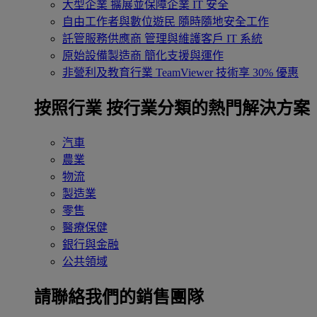
大型企業
擴展並保障企業 IT 安全
自由工作者與數位遊民
隨時隨地安全工作
託管服務供應商
管理與維護客戶 IT 系統
原始設備製造商
簡化支援與運作
非營利及教育行業
TeamViewer 技術享 30% 優惠
按照行業
按行業分類的熱門解決方案
汽車
農業
物流
製造業
零售
醫療保健
銀行與金融
公共領域
請聯絡我們的銷售團隊