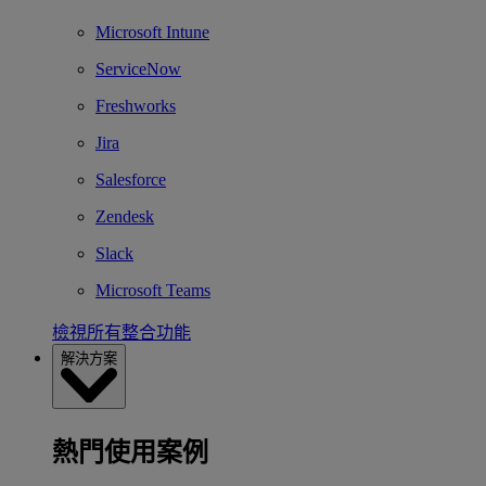
Microsoft Intune
ServiceNow
Freshworks
Jira
Salesforce
Zendesk
Slack
Microsoft Teams
檢視所有整合功能
解決方案
熱門使用案例