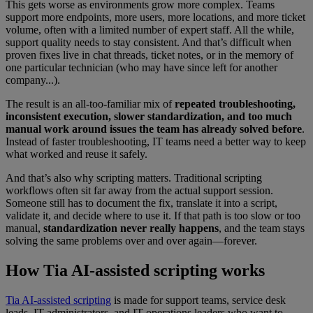
This gets worse as environments grow more complex. Teams
support more endpoints, more users, more locations, and more ticket
volume, often with a limited number of expert staff. All the while,
support quality needs to stay consistent. And that’s difficult when
proven fixes live in chat threads, ticket notes, or in the memory of
one particular technician (who may have since left for another
company...).
The result is an all-too-familiar mix of
repeated troubleshooting,
inconsistent execution, slower standardization, and too much
manual work around issues the team has already solved
before
.
Instead of faster troubleshooting, IT teams need a better way to keep
what worked and reuse it safely.
And that’s also why scripting matters. Traditional scripting
workflows often sit far away from the actual support session.
Someone still has to document the fix, translate it into a script,
validate it, and decide where to use it. If that path is too slow or too
manual,
standardization never really happens
, and the team stays
solving the same problems over and over again—forever.
How Tia AI-assisted scripting works
Tia AI-assisted scripting
is made for support teams, service desk
leads, IT administrators, and IT operations leaders who want to