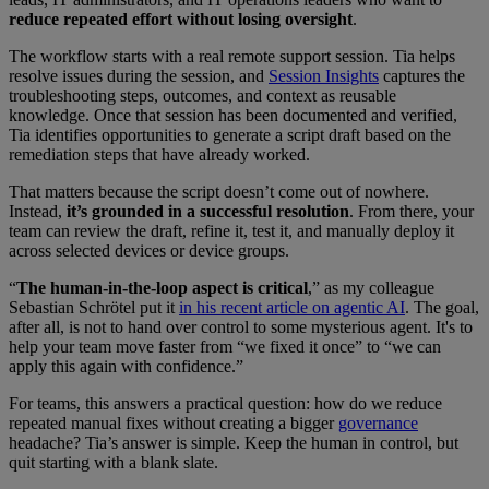
reduce repeated effort without losing oversight
.
The workflow starts with a real remote support session. Tia helps
resolve issues during the session, and
Session Insights
captures the
troubleshooting steps, outcomes, and context as reusable
knowledge. Once that session has been documented and verified,
Tia identifies opportunities to generate a script draft based on the
remediation steps that have already worked.
That matters because the script doesn’t come out of nowhere.
Instead,
it’s grounded in a successful resolution
. From there, your
team can review the draft, refine it, test it, and manually deploy it
across selected devices or device groups.
“
The human-in-the-loop aspect is critical
,” as my colleague
Sebastian Schrötel put it
in his recent article on agentic AI
. The goal,
after all, is not to hand over control to some mysterious agent. It's to
help your team move faster from “we fixed it once” to “we can
apply this again with confidence.”
For teams, this answers a practical question: how do we reduce
repeated manual fixes without creating a bigger
governance
headache? Tia’s answer is simple. Keep the human in control, but
quit starting with a blank slate.