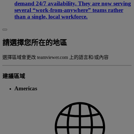
demand 24/7 availability. They are now serving
several “work-from-anywhere” teams rather
than a single, local workforce.
請選擇您所在的地區
選擇區域會更改 teamviewer.com 上的語言和/或內容
建議區域
Americas