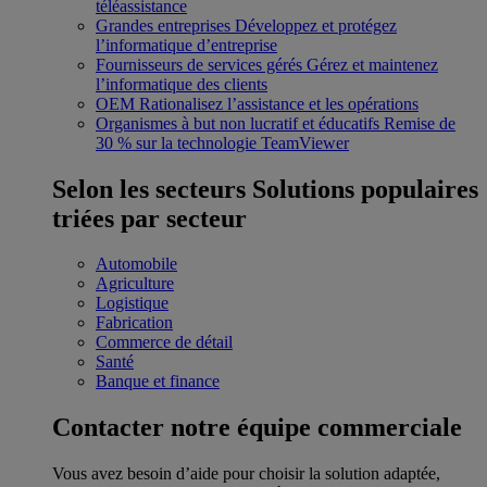
téléassistance
Grandes entreprises
Développez et protégez
l’informatique d’entreprise
Fournisseurs de services gérés
Gérez et maintenez
l’informatique des clients
OEM
Rationalisez l’assistance et les opérations
Organismes à but non lucratif et éducatifs
Remise de
30 % sur la technologie TeamViewer
Selon les secteurs
Solutions populaires
triées par secteur
Automobile
Agriculture
Logistique
Fabrication
Commerce de détail
Santé
Banque et finance
Contacter notre équipe commerciale
Vous avez besoin d’aide pour choisir la solution adaptée,