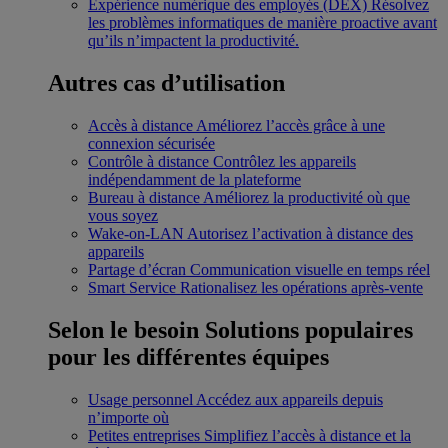
Expérience numérique des employés (DEX)
Résolvez
les problèmes informatiques de manière proactive avant
qu’ils n’impactent la productivité.
Autres cas d’utilisation
Accès à distance
Améliorez l’accès grâce à une
connexion sécurisée
Contrôle à distance
Contrôlez les appareils
indépendamment de la plateforme
Bureau à distance
Améliorez la productivité où que
vous soyez
Wake-on-LAN
Autorisez l’activation à distance des
appareils
Partage d’écran
Communication visuelle en temps réel
Smart Service
Rationalisez les opérations après-vente
Selon le besoin
Solutions populaires
pour les différentes équipes
Usage personnel
Accédez aux appareils depuis
n’importe où
Petites entreprises
Simplifiez l’accès à distance et la