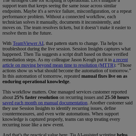
The strongest case for scripting is operational. Let's imagine a
support team that keeps seeing the same issue across similar
endpoints. Maybe it's a service failure, misconfiguration, or a repeat
performance problem. Without a connected workflow, each
technician solves it manually, documents it inconsistently, and
moves on. The team resolves tickets, but it doesn’t make it easier to
resolve them in the future.
With
TeamViewer AI
, that pattern starts to change. Tia helps to
troubleshoot during the live session. Session Insights captures what
happened. Then Tia suggests a script draft based on those verified
remediation steps. As my colleague Jason Keogh put it in
a recent
article on moving beyond mean time to resolution (MTTR)
: “Those
actions show us what should become the automation of tomorrow.”
In this automation of tomorrow, repeated
manual fixes live on as
enduring operational knowledge
.
This workflow matters. One managed services customer reported
about
25% faster resolution
on recurring issues and
25-50 hours
saved each month on manual documentation
. Another customer said
they use Session Insights to identify recurring issues, define
countermeasures, and even write automations. When support
knowledge is captured properly, teams can stop treating every
recurring issue like a new event.
And that’s the practical value here. Tia AI-assisted scripting
helps