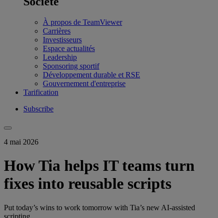
Société
À propos de TeamViewer
Carrières
Investisseurs
Espace actualités
Leadership
Sponsoring sportif
Développement durable et RSE
Gouvernement d'entreprise
Tarification
Subscribe
4 mai 2026
How Tia helps IT teams turn
fixes into reusable scripts
Put today’s wins to work tomorrow with Tia’s new AI-assisted
scripting.