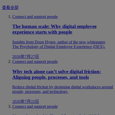
查看全部
Connect and support people
The human scale: Why digital employee
experience starts with people
Insights from Doug Hynes, author of the new whitepaper,
The Psychology of Digital Employee Experience (DEX).
2026年7月27日
Connect and support people
Why tech alone can’t solve digital friction:
Aligning people, processes, and tools
Reduce digital friction by designing digital workplaces around
people, processes, and technology.
2026年7月22日
Connect and support people