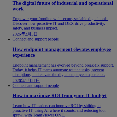
The digital future of industrial and operational
work
Empower your frontline with secure, scalable digital tools.
Discover how proactive IT and DEX drive productivity,
safety, and business impact.
2026年2月3日
Connect and support people
How endpoint management elevates employee
experience
Endpoint management has evolved beyond break-fix support.
Today, it helps IT teams automate routine tasks, prevent
disruptions, and elevate the digital employee experience.
2026年1月27日
Connect and support people
How to maximize ROI from your IT budget
Learn how IT leaders can improve ROI by shifting to
proactive IT, using AI where it counts, and reducing tool
sprawl with TeamViewer ONE.