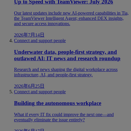
Up to Speed with TeamViewer: July 2026
Our latest updates include new AI-powered capabilities in Tia,
the TeamViewer Intelligent Agent; enhanced DEX insights,
and secure access innovations.
2026年7月14日
Connect and support people
Underwater data, people-first strategy, and
outlawed AI: IT news and research roundup
Research and news shaping the digital workplace across
infrastructure, AI, and people-first strategy.
2026年6月25日
Connect and support people
Building the autonomous workplace
What if every IT fix could improve the next one—and
eventually eliminate the issue entirely?