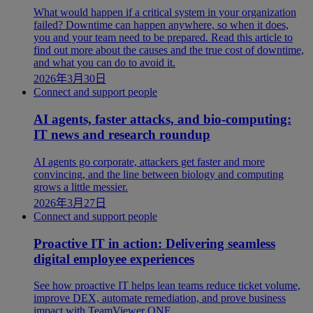
What would happen if a critical system in your organization
failed? Downtime can happen anywhere, so when it does,
you and your team need to be prepared. Read this article to
find out more about the causes and the true cost of downtime,
and what you can do to avoid it.
2026年3月30日
Connect and support people
AI agents, faster attacks, and bio-computing:
IT news and research roundup
AI agents go corporate, attackers get faster and more
convincing, and the line between biology and computing
grows a little messier.
2026年3月27日
Connect and support people
Proactive IT in action: Delivering seamless
digital employee experiences
See how proactive IT helps lean teams reduce ticket volume,
improve DEX, automate remediation, and prove business
impact with TeamViewer ONE.