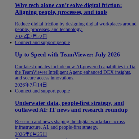
Why tech alone can’t solve digital friction:
Aligning people, processes, and tools
Reduce digital friction by designing digital workplaces around
people, processes, and technology.
2026年7月22日
Connect and support people
Up to Speed with TeamViewer: July 2026
Our latest updates include new AI-powered capabilities in Tia,
the TeamViewer Intelligent Agent; enhanced DEX insights,
and secure access innovations.
2026年7月14日
Connect and support people
Underwater data, people-first strategy, and
outlawed AI: IT news and research roundup
Research and news shaping the digital workplace across
infrastructure, AI, and people-first strategy.
2026年6月25日