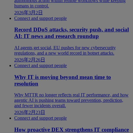
autonomous action within remote workflows while keeping
humans in control.
2026年3月2日
Connect and support people
Record DDoS attacks, security push, and social
AI: IT news and research roundup
AI agents get social, EU pushes for new cybersecurity
regulations, and a new world record in botnet attacks.
2026年2月26日
Connect and support people
Why IT is moving beyond mean time to
resolution
Why MTTR no longer reflects real IT performance, and how
agentic AI is pushing teams toward prevention, prediction,
and fewer incidents overall.
2026年2月23日
Connect and support people
How proactive DEX strengthens IT compliance