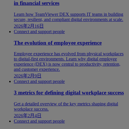
in financial services
Learn how TeamViewer DEX supports IT teams in building
secure, resilient, and compliant digital environments at scale.
2026年2月16日
Connect and support people
The evolution of employee experience
Employee experience has evolved from physical workplaces
to digital-first environments. Learn why digital employee
experience (DEX) is now central to productivity, retention,
and customer experience.
2026年2月9日
Connect and support people
3 metrics for defining digital workplace success
Get a detailed overview of the key metrics shaping digital
workplace success.
2026年2月4日
Connect and support people