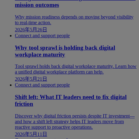
mission outcomes
Why mission readiness depends on moving beyond visibility
to real-time action.
2026年5月26日
Connect and support people
Why tool sprawl is holding back digital
workplace maturity
Tool sprawl holds back digital workplace maturity. Learn how
a unified digital workplace platform can help.
2026年5月21日
Connect and support people
Shift left: What IT leaders need to fix digital
friction
Discover why digital friction persists despite IT investment—
and how a shift left strategy helps IT leaders move from
reactive support to proactive operations.
2026年5月11日