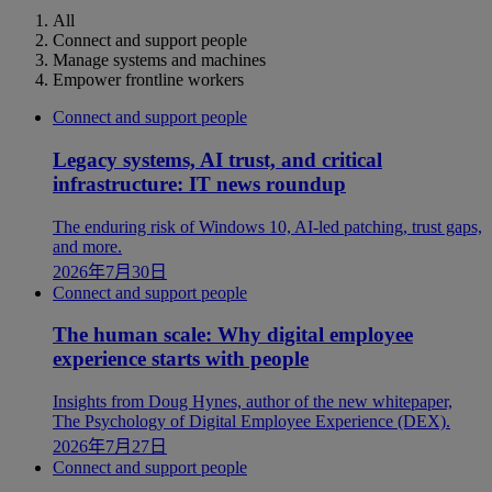
All
Connect and support people
Manage systems and machines
Empower frontline workers
Connect and support people
Legacy systems, AI trust, and critical
infrastructure: IT news roundup
The enduring risk of Windows 10, AI-led patching, trust gaps,
and more.
2026年7月30日
Connect and support people
The human scale: Why digital employee
experience starts with people
Insights from Doug Hynes, author of the new whitepaper,
The Psychology of Digital Employee Experience (DEX).
2026年7月27日
Connect and support people