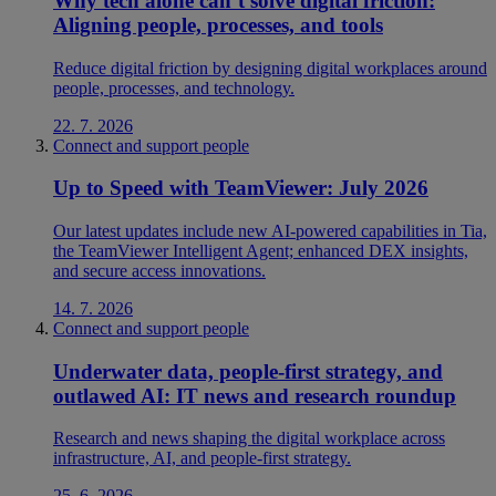
Why tech alone can’t solve digital friction:
Aligning people, processes, and tools
Reduce digital friction by designing digital workplaces around
people, processes, and technology.
22. 7. 2026
Connect and support people
Up to Speed with TeamViewer: July 2026
Our latest updates include new AI-powered capabilities in Tia,
the TeamViewer Intelligent Agent; enhanced DEX insights,
and secure access innovations.
14. 7. 2026
Connect and support people
Underwater data, people-first strategy, and
outlawed AI: IT news and research roundup
Research and news shaping the digital workplace across
infrastructure, AI, and people-first strategy.
25. 6. 2026