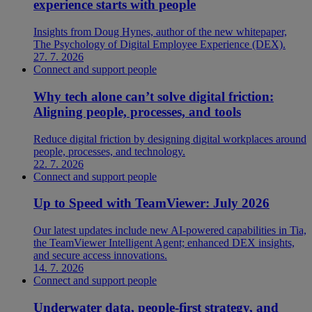
experience starts with people
Insights from Doug Hynes, author of the new whitepaper,
The Psychology of Digital Employee Experience (DEX).
27. 7. 2026
Connect and support people
Why tech alone can’t solve digital friction:
Aligning people, processes, and tools
Reduce digital friction by designing digital workplaces around
people, processes, and technology.
22. 7. 2026
Connect and support people
Up to Speed with TeamViewer: July 2026
Our latest updates include new AI-powered capabilities in Tia,
the TeamViewer Intelligent Agent; enhanced DEX insights,
and secure access innovations.
14. 7. 2026
Connect and support people
Underwater data, people-first strategy, and