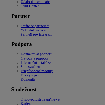
Události a semináře
Trust Center
Partner
Staňte se partnerem
Vyhledat partnera
Partneři pro integraci
Podpora
Kontaktovat podporu
Návody a příručky
Informační databáze
Stav systému
Přizpůsobené moduly
Pro vývojáře
Komunita
Společnost
O společnosti TeamViewer
Kariéra