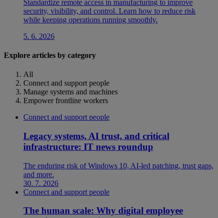
Standardize remote access in manufacturing to improve
security, visibility, and control. Learn how to reduce risk
while keeping operations running smoothly.
5. 6. 2026
Explore articles by category
All
Connect and support people
Manage systems and machines
Empower frontline workers
Connect and support people
Legacy systems, AI trust, and critical
infrastructure: IT news roundup
The enduring risk of Windows 10, AI-led patching, trust gaps,
and more.
30. 7. 2026
Connect and support people
The human scale: Why digital employee