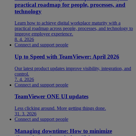
practical roadmap for people, processes, and
technology
Learn how to achieve digital workplace maturity with a
practical roadmap across people, processes, and technology to
improve employee experience.
8. 4. 2026
Connect and support people
Up to Speed with TeamViewer: April 2026
Our latest product updates improve visibility, integration, and
control.
7. 4. 2026
Connect and support people
TeamViewer ONE UI updates
Less clicking around. More getting things done.
31. 3. 2026
Connect and support people
Managing downtime: How to minimize