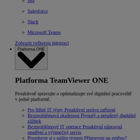
Jira
Salesforce
Slack
Microsoft Teams
Zobrazit veškerou integraci
Platforma ONE
Platforma TeamViewer ONE
Proaktivně spravujte a optimalizujte své digitální pracoviště
v jedné platformě.
Pro štíhlé IT týmy
Proaktivní správa zařízení
Bezproblémová zkušenost
Plynulý a nerušený digitální
zážitek
Bezproblémové IT operace
Proaktivní nápravná
opatření a výjimečný servis
Promluvte si s naším týmem
Připraveni na změnu?