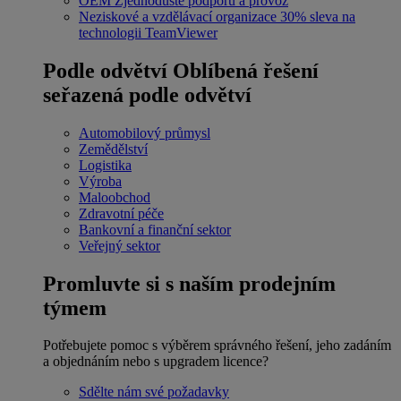
OEM
Zjednodušte podporu a provoz
Neziskové a vzdělávací organizace
30% sleva na
technologii TeamViewer
Podle odvětví
Oblíbená řešení
seřazená podle odvětví
Automobilový průmysl
Zemědělství
Logistika
Výroba
Maloobchod
Zdravotní péče
Bankovní a finanční sektor
Veřejný sektor
Promluvte si s naším prodejním
týmem
Potřebujete pomoc s výběrem správného řešení, jeho zadáním
a objednáním nebo s upgradem licence?
Sdělte nám své požadavky