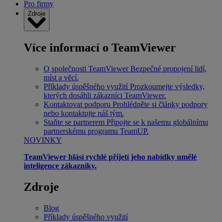
Pro firmy
Zdroje
Více informací o TeamViewer
O společnosti TeamViewer
Bezpečné propojení lidí,
míst a věcí.
Příklady úspěšného využití
Prozkoumejte výsledky,
kterých dosáhli zákazníci TeamViewer.
Kontaktovat podporu
Prohlédněte si články podpory
nebo kontaktujte náš tým.
Staňte se partnerem
Připojte se k našemu globálnímu
partnerskému programu TeamUP.
NOVINKY
TeamViewer hlásí rychlé přijetí jeho nabídky umělé
inteligence zákazníky.
Zdroje
Blog
Příklady úspěšného využití