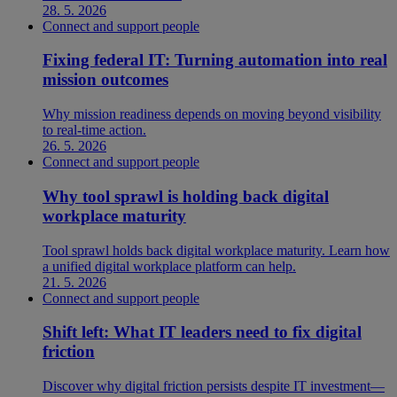
28. 5. 2026
Connect and support people
Fixing federal IT: Turning automation into real
mission outcomes
Why mission readiness depends on moving beyond visibility
to real-time action.
26. 5. 2026
Connect and support people
Why tool sprawl is holding back digital
workplace maturity
Tool sprawl holds back digital workplace maturity. Learn how
a unified digital workplace platform can help.
21. 5. 2026
Connect and support people
Shift left: What IT leaders need to fix digital
friction
Discover why digital friction persists despite IT investment—