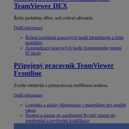
TeamViewer DEX
Řešte problémy dříve, než ovlivní uživatele.
Další informace
Řešení problémů koncových bodů
Identifikujte a řešte
problémy
Automatizace koncových bodů
Automatizujte rutinní
IT úkoly
Připojený pracovník
TeamViewer
Frontline
Zvyšte efektivitu s průmyslovou rozšířenou realitou.
Další informace
Logistika a sklady
Manipulace s materiálem bez použití
rukou
Školení a nástup do zaměstnání
Rychlý nástup do
zaměstnání a zvyšování kvalifikace