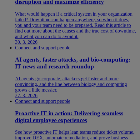
disruption and maximize efficiency
What would happen if a critical system in your organization
failed? Downtime can happen anywhere, so when it does,
you and your team need to be prepared. Read this article to
find out more about the causes and the true cost of downtime,
and what you can do to avoid it.
30. 3. 2026
Connect and support people
AI agents, faster attacks, and bio-computing:
IT news and research roundup
AI agents go corporate, attackers get faster and more
convincing, and the line between biology and computing
grows a little messier.
27. 3. 2026
Connect and support people
Proactive IT in action: Delivering seamless
digital employee experiences
See how proactive IT helps lean teams reduce ticket volume,
improve DEX, automate remediation, and prove business