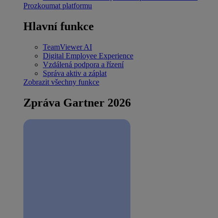
Prozkoumat platformu
Hlavní funkce
TeamViewer AI
Digital Employee Experience
Vzdálená podpora a řízení
Správa aktiv a záplat
Zobrazit všechny funkce
Zpráva Gartner 2026