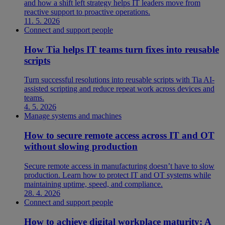
and how a shift left strategy helps IT leaders move from
reactive support to proactive operations.
11. 5. 2026
Connect and support people
How Tia helps IT teams turn fixes into reusable
scripts
Turn successful resolutions into reusable scripts with Tia AI-
assisted scripting and reduce repeat work across devices and
teams.
4. 5. 2026
Manage systems and machines
How to secure remote access across IT and OT
without slowing production
Secure remote access in manufacturing doesn’t have to slow
production. Learn how to protect IT and OT systems while
maintaining uptime, speed, and compliance.
28. 4. 2026
Connect and support people
How to achieve digital workplace maturity: A