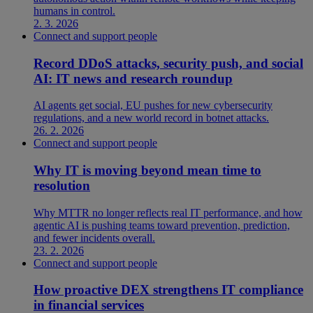
humans in control.
2. 3. 2026
Connect and support people
Record DDoS attacks, security push, and social
AI: IT news and research roundup
AI agents get social, EU pushes for new cybersecurity
regulations, and a new world record in botnet attacks.
26. 2. 2026
Connect and support people
Why IT is moving beyond mean time to
resolution
Why MTTR no longer reflects real IT performance, and how
agentic AI is pushing teams toward prevention, prediction,
and fewer incidents overall.
23. 2. 2026
Connect and support people
How proactive DEX strengthens IT compliance
in financial services