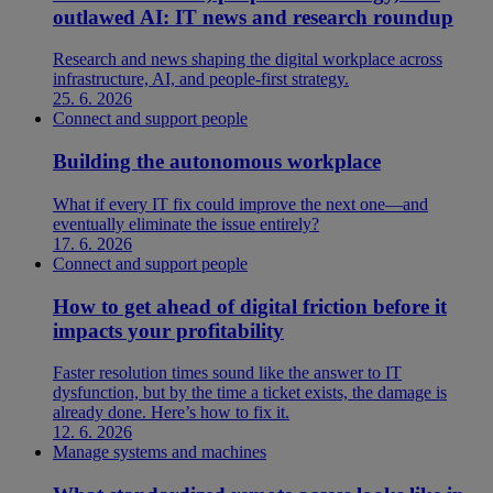
outlawed AI: IT news and research roundup
Research and news shaping the digital workplace across
infrastructure, AI, and people-first strategy.
25. 6. 2026
Connect and support people
Building the autonomous workplace
What if every IT fix could improve the next one—and
eventually eliminate the issue entirely?
17. 6. 2026
Connect and support people
How to get ahead of digital friction before it
impacts your profitability
Faster resolution times sound like the answer to IT
dysfunction, but by the time a ticket exists, the damage is
already done. Here’s how to fix it.
12. 6. 2026
Manage systems and machines