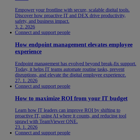
Empower your frontline with secure, scalable digital tools.
Discover how proactive IT and DEX drive productivity,
safety, and business impact.
3. 2. 2026
Connect and support people
How endpoint management elevates employee
experience
Endpoint management has evolved beyond break-fix support.
Today, it helps IT teams automate routine tasks, prevent
disruptions, and elevate the digital employee experience.
27. 1. 2026
Connect and support people
How to maximize ROI from your IT budget
Learn how IT leaders can improve ROI by shifting to
proactive IT, using AI where it counts, and reducing tool
sprawl with TeamViewer ONE.
23. 1. 2026
Connect and support people