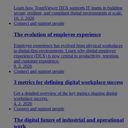
Learn how TeamViewer DEX supports IT teams in building
secure, resilient, and compliant digital environments at scale.
16. 2. 2026
Connect and support people
The evolution of employee experience
Employee experience has evolved from physical workplaces
to digital-first environments. Learn why digital employee
experience (DEX) is now central to productivity, retention,
and customer experience.
9. 2. 2026
Connect and support people
3 metrics for defining digital workplace success
Get a detailed overview of the key metrics shaping digital
workplace success.
4. 2. 2026
Connect and support people
The digital future of industrial and operational
work