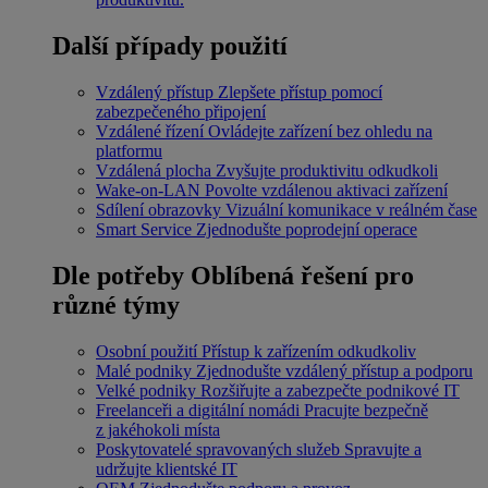
Další případy použití
Vzdálený přístup
Zlepšete přístup pomocí
zabezpečeného připojení
Vzdálené řízení
Ovládejte zařízení bez ohledu na
platformu
Vzdálená plocha
Zvyšujte produktivitu odkudkoli
Wake-on-LAN
Povolte vzdálenou aktivaci zařízení
Sdílení obrazovky
Vizuální komunikace v reálném čase
Smart Service
Zjednodušte poprodejní operace
Dle potřeby
Oblíbená řešení pro
různé týmy
Osobní použití
Přístup k zařízením odkudkoliv
Malé podniky
Zjednodušte vzdálený přístup a podporu
Velké podniky
Rozšiřujte a zabezpečte podnikové IT
Freelanceři a digitální nomádi
Pracujte bezpečně
z jakéhokoli místa
Poskytovatelé spravovaných služeb
Spravujte a
udržujte klientské IT