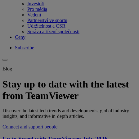
Investoři
Pro média
Vedení
Partnerství ve sportu
Udržitelnost a CSR
Správa a řízení společnosti
Ceny
Subscribe
Blog
Stay up to date with the latest
from TeamViewer
Discover the latest tech trends and developments, global industry
insights, and informative in-depth articles.
Connect and support people
Up to Speed with TeamViewer: July 2026