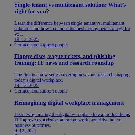
Single-tenant vs multitenant solution: What’s
right for you?
Learn the difference between single-tenant vs. multitenant
solutions and how to choose the best deployment strategy for
you.
19. 12. 2025
Connect and support people
Floppy discs, vague tickets, and phishing
training: IT news and research roundup
The first in a new series covering news and research shaping
today’s digital workplace.
14. 12. 2025
Connect and support people
Reimagining digital workplace management
Learn why treating the digital workplace like a product helps
IT improve experience, automate work, and drive better
business outcomes.
9. 12. 2025