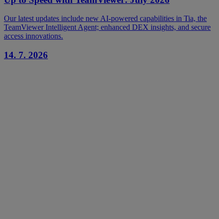
Our latest updates include new AI-powered capabilities in Tia, the
TeamViewer Intelligent Agent; enhanced DEX insights, and secure
access innovations.
14. 7. 2026