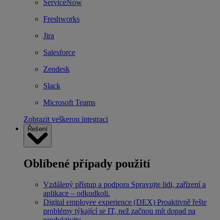
ServiceNow
Freshworks
Jira
Salesforce
Zendesk
Slack
Microsoft Teams
Zobrazit veškerou integraci
Řešení
Oblíbené případy použití
Vzdálený přístup a podpora
Spravujte lidi, zařízení a
aplikace – odkudkoli.
Digital employee experience (DEX)
Proaktivně řešte
problémy týkající se IT, než začnou mít dopad na
produktivitu.