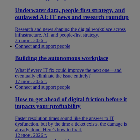
Underwater data, people-first strategy, and
outlawed AI: IT news and research roundup
Research and news shaping the digital workplace across
infrastructure, AI, and people-first strategy.
25 июн. 2026 г.
Connect and support people
Building the autonomous workplace
What if every IT fix could improve the next one—and
eventually eliminate the issue entirely?
17 июн. 2026 г.
Connect and support people
How to get ahead of digital friction before it
impacts your profitability
Faster resolution times sound like the answer to IT
dysfunction, but by the time a ticket exists, the damage is
already done. Here’s how to fix it.
12 июн. 2026 г.