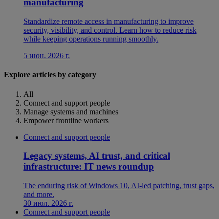
manufacturing
Standardize remote access in manufacturing to improve
security, visibility, and control. Learn how to reduce risk
while keeping operations running smoothly.
5 июн. 2026 г.
Explore articles by category
All
Connect and support people
Manage systems and machines
Empower frontline workers
Connect and support people
Legacy systems, AI trust, and critical
infrastructure: IT news roundup
The enduring risk of Windows 10, AI-led patching, trust gaps,
and more.
30 июл. 2026 г.
Connect and support people