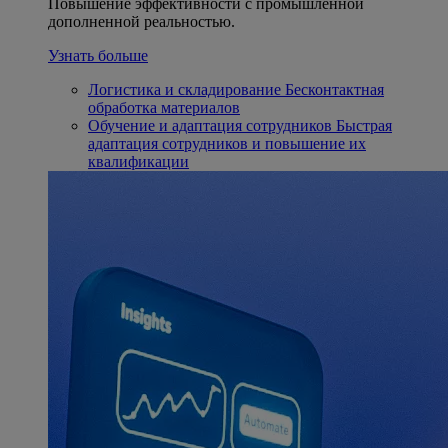
Повышение эффективности с промышленной
дополненной реальностью.
Узнать больше
Логистика и складирование
Бесконтактная
обработка материалов
Обучение и адаптация сотрудников
Быстрая
адаптация сотрудников и повышение их
квалификации