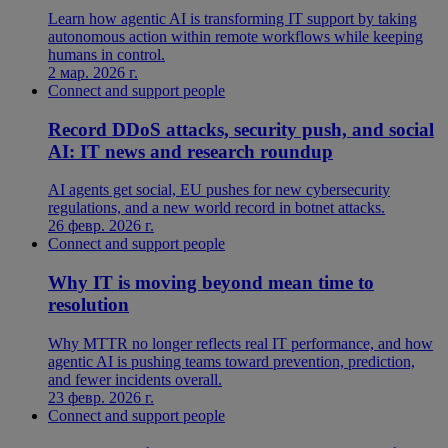
Learn how agentic AI is transforming IT support by taking
autonomous action within remote workflows while keeping
humans in control.
2 мар. 2026 г.
Connect and support people
Record DDoS attacks, security push, and social
AI: IT news and research roundup
AI agents get social, EU pushes for new cybersecurity
regulations, and a new world record in botnet attacks.
26 февр. 2026 г.
Connect and support people
Why IT is moving beyond mean time to
resolution
Why MTTR no longer reflects real IT performance, and how
agentic AI is pushing teams toward prevention, prediction,
and fewer incidents overall.
23 февр. 2026 г.
Connect and support people