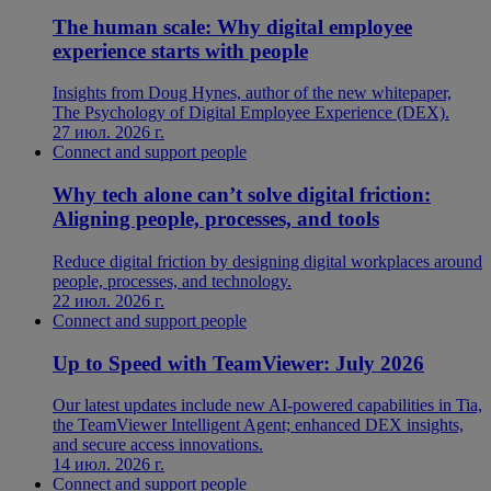
The human scale: Why digital employee
experience starts with people
Insights from Doug Hynes, author of the new whitepaper,
The Psychology of Digital Employee Experience (DEX).
27 июл. 2026 г.
Connect and support people
Why tech alone can’t solve digital friction:
Aligning people, processes, and tools
Reduce digital friction by designing digital workplaces around
people, processes, and technology.
22 июл. 2026 г.
Connect and support people
Up to Speed with TeamViewer: July 2026
Our latest updates include new AI-powered capabilities in Tia,
the TeamViewer Intelligent Agent; enhanced DEX insights,
and secure access innovations.
14 июл. 2026 г.
Connect and support people