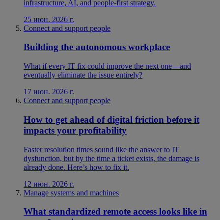
infrastructure, AI, and people-first strategy.
25 июн. 2026 г.
Connect and support people
Building the autonomous workplace
What if every IT fix could improve the next one—and
eventually eliminate the issue entirely?
17 июн. 2026 г.
Connect and support people
How to get ahead of digital friction before it
impacts your profitability
Faster resolution times sound like the answer to IT
dysfunction, but by the time a ticket exists, the damage is
already done. Here’s how to fix it.
12 июн. 2026 г.
Manage systems and machines
What standardized remote access looks like in