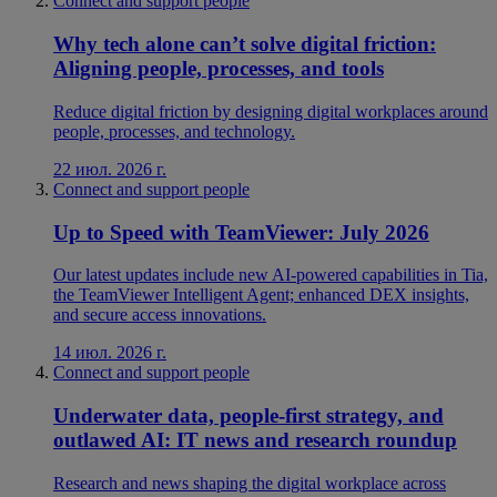
Connect and support people
Why tech alone can’t solve digital friction:
Aligning people, processes, and tools
Reduce digital friction by designing digital workplaces around
people, processes, and technology.
22 июл. 2026 г.
Connect and support people
Up to Speed with TeamViewer: July 2026
Our latest updates include new AI-powered capabilities in Tia,
the TeamViewer Intelligent Agent; enhanced DEX insights,
and secure access innovations.
14 июл. 2026 г.
Connect and support people
Underwater data, people-first strategy, and
outlawed AI: IT news and research roundup
Research and news shaping the digital workplace across