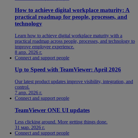
How to achieve digital workplace maturity: A
practical roadmap for people, processes, and
technology
Learn how to achieve digital workplace maturity with a
practical roadmap across people, processes, and technology to
improve employee experience.
8 апр. 2026 г.
Connect and support people
Up to Speed with TeamViewer: April 2026
Our latest product updates improve visibility, integration, and
control.
7 апр. 2026 г.
Connect and support people
TeamViewer ONE UI updates
Less clicking around. More getting things done.
31 мар. 2026 г.
Connect and support people