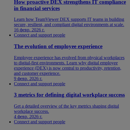
How proactive DEX strengthens IT compliance
in financial services
Learn how TeamViewer DEX supports IT teams in building
secure, resilient, and compliant digital environments at scale.
16 февр. 2026 г.
Connect and support people
The evolution of employee experience
Employee experience has evolved from physical workplaces
to digital-first environments. Learn why digital employee
experience (DEX) is now central to productivity, retention,
and customer experience.
9 февр. 2026 г.
Connect and support people
3 metrics for defining digital workplace success
Get a detailed overview of the key metrics shaping digital
workplace success.
4 февр. 2026 г.
Connect and support people