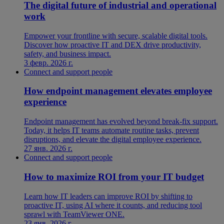
The digital future of industrial and operational
work
Empower your frontline with secure, scalable digital tools.
Discover how proactive IT and DEX drive productivity,
safety, and business impact.
3 февр. 2026 г.
Connect and support people
How endpoint management elevates employee
experience
Endpoint management has evolved beyond break-fix support.
Today, it helps IT teams automate routine tasks, prevent
disruptions, and elevate the digital employee experience.
27 янв. 2026 г.
Connect and support people
How to maximize ROI from your IT budget
Learn how IT leaders can improve ROI by shifting to
proactive IT, using AI where it counts, and reducing tool
sprawl with TeamViewer ONE.
23 янв. 2026 г.