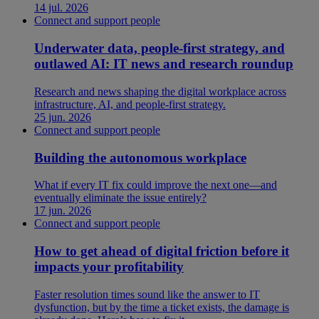
14 jul. 2026
Connect and support people
Underwater data, people-first strategy, and
outlawed AI: IT news and research roundup
Research and news shaping the digital workplace across
infrastructure, AI, and people-first strategy.
25 jun. 2026
Connect and support people
Building the autonomous workplace
What if every IT fix could improve the next one—and
eventually eliminate the issue entirely?
17 jun. 2026
Connect and support people
How to get ahead of digital friction before it
impacts your profitability
Faster resolution times sound like the answer to IT
dysfunction, but by the time a ticket exists, the damage is