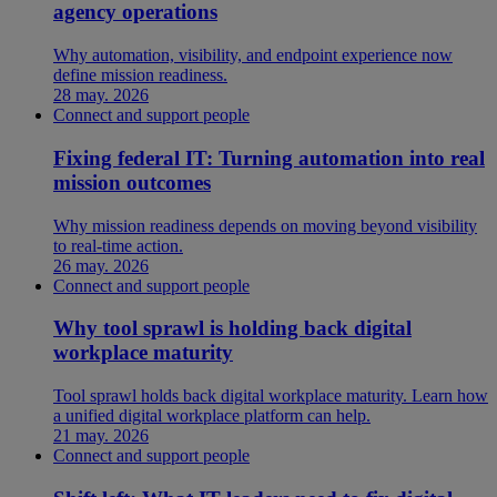
agency operations
Why automation, visibility, and endpoint experience now
define mission readiness.
28 may. 2026
Connect and support people
Fixing federal IT: Turning automation into real
mission outcomes
Why mission readiness depends on moving beyond visibility
to real-time action.
26 may. 2026
Connect and support people
Why tool sprawl is holding back digital
workplace maturity
Tool sprawl holds back digital workplace maturity. Learn how
a unified digital workplace platform can help.
21 may. 2026
Connect and support people