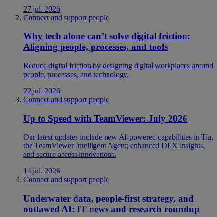
27 jul. 2026
Connect and support people
Why tech alone can’t solve digital friction:
Aligning people, processes, and tools
Reduce digital friction by designing digital workplaces around
people, processes, and technology.
22 jul. 2026
Connect and support people
Up to Speed with TeamViewer: July 2026
Our latest updates include new AI-powered capabilities in Tia,
the TeamViewer Intelligent Agent; enhanced DEX insights,
and secure access innovations.
14 jul. 2026
Connect and support people
Underwater data, people-first strategy, and
outlawed AI: IT news and research roundup