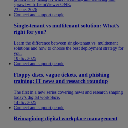
sprawl with TeamViewer ONE.
23 ene. 2026
Connect and support people
Single-tenant vs multitenant solution: What’s
right for you?
Learn the difference between single-tenant vs. multitenant
solutions and how to choose the best deployment strategy for
you.
19 dic. 2025
Connect and support people
Floppy discs, vague tickets, and phishing
training: IT news and research roundup
The first in a new series covering news and research shaping
today’s digital workplace.
14 dic. 2025
Connect and support people
Reimagining digital workplace management