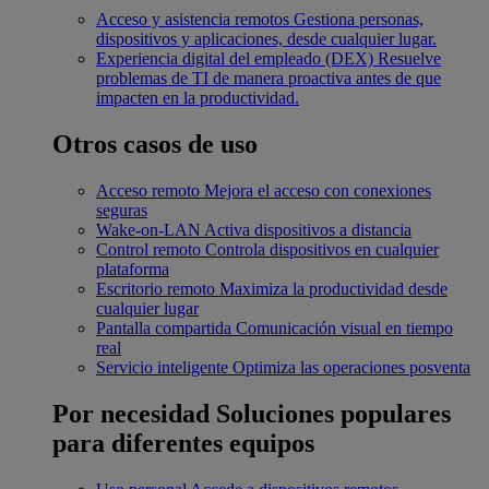
Acceso y asistencia remotos
Gestiona personas,
dispositivos y aplicaciones, desde cualquier lugar.
Experiencia digital del empleado (DEX)
Resuelve
problemas de TI de manera proactiva antes de que
impacten en la productividad.
Otros casos de uso
Acceso remoto
Mejora el acceso con conexiones
seguras
Wake-on-LAN
Activa dispositivos a distancia
Control remoto
Controla dispositivos en cualquier
plataforma
Escritorio remoto
Maximiza la productividad desde
cualquier lugar
Pantalla compartida
Comunicación visual en tiempo
real
Servicio inteligente
Optimiza las operaciones posventa
Por necesidad
Soluciones populares
para diferentes equipos