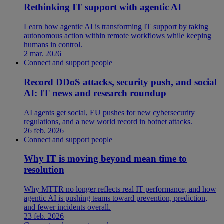
Rethinking IT support with agentic AI
Learn how agentic AI is transforming IT support by taking
autonomous action within remote workflows while keeping
humans in control.
2 mar. 2026
Connect and support people
Record DDoS attacks, security push, and social
AI: IT news and research roundup
AI agents get social, EU pushes for new cybersecurity
regulations, and a new world record in botnet attacks.
26 feb. 2026
Connect and support people
Why IT is moving beyond mean time to
resolution
Why MTTR no longer reflects real IT performance, and how
agentic AI is pushing teams toward prevention, prediction,
and fewer incidents overall.
23 feb. 2026