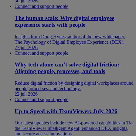
30 jul. 2026
Connect and support people
The human scale: Why digital employee
experience starts with people
Insights from Doug Hynes, author of the new whitepaper,
The Psychology of Digital Employee Experience (DEX).
27 jul. 2026
Connect and support people
Why tech alone can’t solve digital friction:
Aligning people, processes, and tools
Reduce digital friction by designing digital workplaces around
people, processes, and technology.
22 jul. 2026
Connect and support people
Up to Speed with TeamViewer: July 2026
Our latest updates include new AI-powered capabilities in Tia,
the TeamViewer Intelligent Agent; enhanced DEX insights,
and secure access innovations.