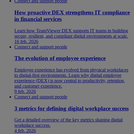
Connect and support people
How proactive DEX strengthens IT compliance
in financial services
Learn how TeamViewer DEX supports IT teams in building
secure, resilient, and compliant digital environments at scale.
16 feb. 2026
Connect and support people
The evolution of employee experience
Employee experience has evolved from physical workplaces
to digital-first environments. Learn why digital employee
experience (DEX) is now central to productivity, retention,
and customer experience.
9 feb. 2026
Connect and support people
3 metrics for defining digital workplace success
Get a detailed overview of the key metrics shaping digital
workplace success.
4 feb. 2026