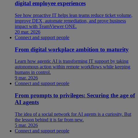
digital employee experiences
See how proactive IT helps lean teams reduce ticket volume,
improve DEX, automate remediation, and prove business
impact with TeamViewer ONE.
20 mar. 2026
Connect and support people
From digital workplace ambition to maturity
Learn how agentic AI is transforming IT support by taking
autonomous action within remote workflows while keeping
humans in control.
9 mar. 2026
Connect and support people
From prompts to privileges: Securing the age of
AI agents
The idea of a social network for AI agents is a curiosity. But
the lesson behind it is far from new.
5 mar. 2026
Connect and support people