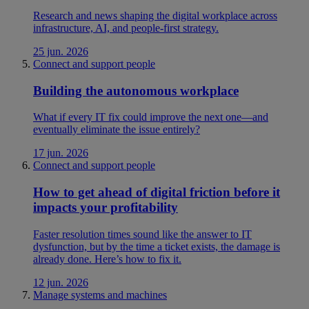
Research and news shaping the digital workplace across
infrastructure, AI, and people-first strategy.
25 jun. 2026
Connect and support people
Building the autonomous workplace
What if every IT fix could improve the next one—and
eventually eliminate the issue entirely?
17 jun. 2026
Connect and support people
How to get ahead of digital friction before it
impacts your profitability
Faster resolution times sound like the answer to IT
dysfunction, but by the time a ticket exists, the damage is
already done. Here’s how to fix it.
12 jun. 2026
Manage systems and machines