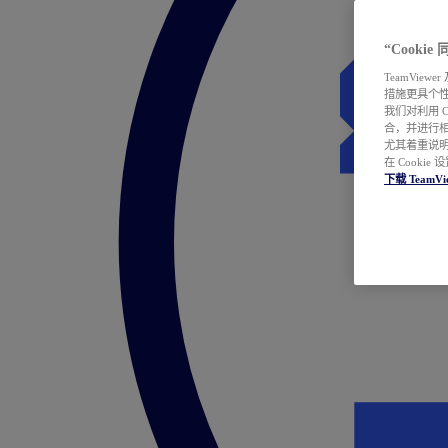
“Cooki
TeamVie
措施更具个
我们对利用 
合，并进行
尤其着重说明
在 Cookie
下载 TeamVi