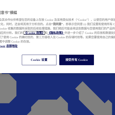
e 同意书”横幅
wer 及其合作伙伴希望在您的设备上存放 Cookie 及采用类似技术（“Cookie”），以使您的用
性化，同时，还会将其用于分析目的。点击
“我同意”
，即表示您同意 (i) 我们设置和使用所有 Cook
Cookie 收集的数据所采取的后续处理措施，我们稍后可能会将这些数据与您使用我们的产品
相应的分析。我们的
《Cookie 政策》
和
《隐私政策》
中进一步介绍了 Cookie 的存放和数据
了使用 Cookie 的确切目的、第三方接收人及 Cookie 的存储时效等。如果您要使用自己的
 设置中调整 Cookie 的存放。
ewer
总部地址
Cookie 设置
接受所有 Cookie