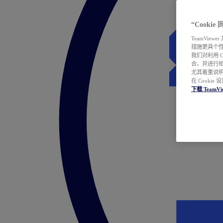
“Cooki
TeamVie
措施更具个
我们对利用 
合，并进行
尤其着重说明
在 Cookie
下载 TeamVi