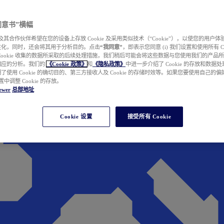
e 同意书”横幅
wer 及其合作伙伴希望在您的设备上存放 Cookie 及采用类似技术（“Cookie”），以使您的用
性化，同时，还会将其用于分析目的。点击
“我同意”
，即表示您同意 (i) 我们设置和使用所有 Cook
Cookie 收集的数据所采取的后续处理措施，我们稍后可能会将这些数据与您使用我们的产品
相应的分析。我们的
《Cookie 政策》
和
《隐私政策》
中进一步介绍了 Cookie 的存放和数据
了使用 Cookie 的确切目的、第三方接收人及 Cookie 的存储时效等。如果您要使用自己的
 设置中调整 Cookie 的存放。
ewer
总部地址
Cookie 设置
接受所有 Cookie