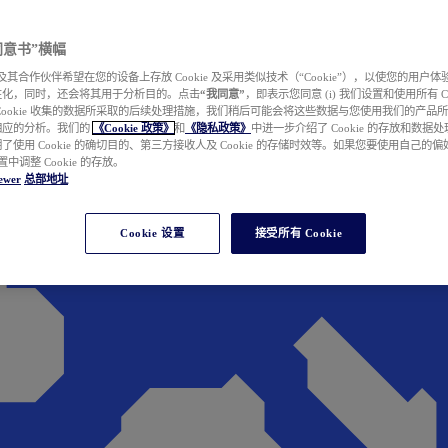
e 同意书”横幅
wer 及其合作伙伴希望在您的设备上存放 Cookie 及采用类似技术（“Cookie”），以使您的用
性化，同时，还会将其用于分析目的。点击
“我同意”
，即表示您同意 (i) 我们设置和使用所有 Cook
Cookie 收集的数据所采取的后续处理措施，我们稍后可能会将这些数据与您使用我们的产品
相应的分析。我们的
《Cookie 政策》
和
《隐私政策》
中进一步介绍了 Cookie 的存放和数据
了使用 Cookie 的确切目的、第三方接收人及 Cookie 的存储时效等。如果您要使用自己的
 设置中调整 Cookie 的存放。
ewer
总部地址
Cookie 设置
接受所有 Cookie