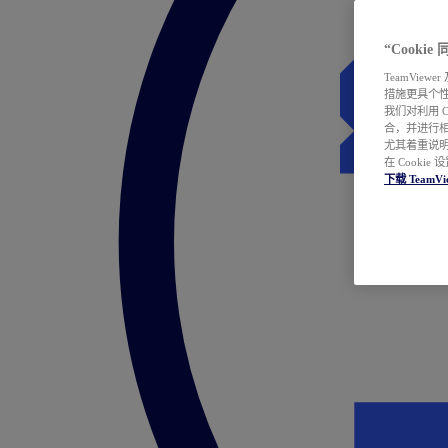
“Cooki
TeamVie
措施更具个
我们对利用 
合，并进行
尤其着重说明
在 Cookie
下载 TeamVi