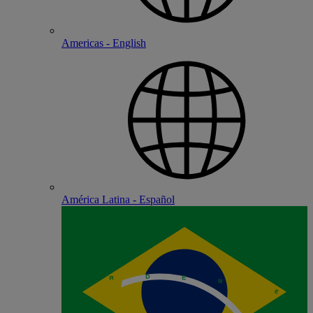
Americas - English
América Latina - Español