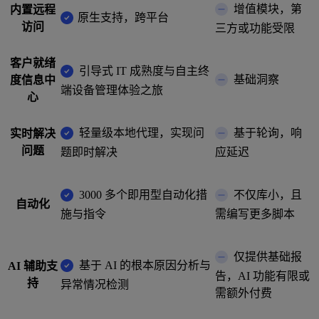
增值模块，第
内置远程
原生支持，跨平台
访问
三方或功能受限
客户就绪
引导式 IT 成熟度与自主终
基础洞察
度信息中
端设备管理体验之旅
心
轻量级本地代理，实现问
基于轮询，响
实时解决
问题
题即时解决
应延迟
3000 多个即用型自动化措
不仅库小，且
自动化
施与指令
需编写更多脚本
仅提供基础报
基于 AI 的根本原因分析与
AI 辅助支
告，AI 功能有限或
持
异常情况检测
需额外付费