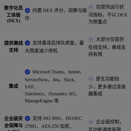
仅提供运行状
数字化员
内置 DEX 评分、洞察与操
况指标，不以 DEX
工体验
作
(DEX)
为侧重点
大部分仅提供
支持重连后排队修复，最
提供离线
在线支持，离线支
支持
大限度减少停机
持有限
Microsoft Teams、Intune、
原生功能较
ServiceNow、Jira、Slack、
集成
SAP、
少，更多通过连接
Salesforce、Dynamics 365、
器集成
ManageEngine 等
支持 ISO 9001、ISO/IEC
企业级安
企业级控制，
全保障与
27001、AES-256 加密、
且功能通常有限