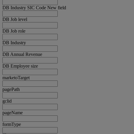
DB Industry SIC Code New field
DB Job level
DB Job role
DB Industry
DB Annual Revenue
DB Employee size
marketoTarget
pagePath
gclid
pageName
formType