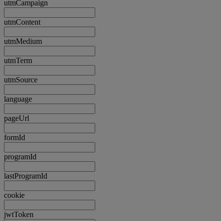
utmCampaign
utmContent
utmMedium
utmTerm
utmSource
language
pageUrl
formId
programId
lastProgramId
cookie
jwtToken