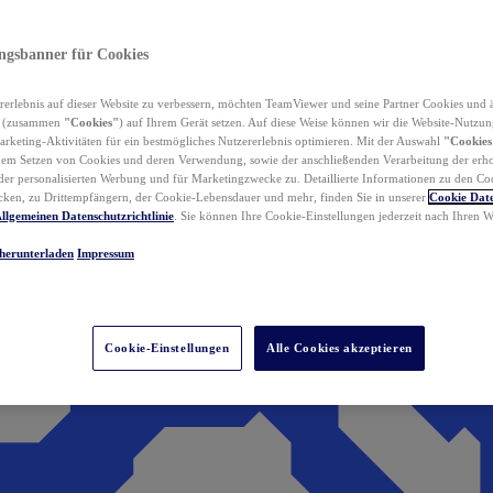
ungsbanner für Cookies
erlebnis auf dieser Website zu verbessern, möchten TeamViewer und seine Partner Cookies und 
n (zusammen
"Cookies"
) auf Ihrem Gerät setzen. Auf diese Weise können wir die Website-Nutzun
rketing-Aktivitäten für ein bestmögliches Nutzererlebnis optimieren. Mit der Auswahl
"Cookies
dem Setzen von Cookies und deren Verwendung, sowie der anschließenden Verarbeitung der erh
r personalisierten Werbung und für Marketingzwecke zu. Detaillierte Informationen zu den Co
ken, zu Drittempfängern, der Cookie-Lebensdauer und mehr, finden Sie in unserer
Cookie Date
llgemeinen Datenschutzrichtlinie
. Sie können Ihre Cookie-Einstellungen jederzeit nach Ihren
herunterladen
Impressum
Cookie-Einstellungen
Alle Cookies akzeptieren