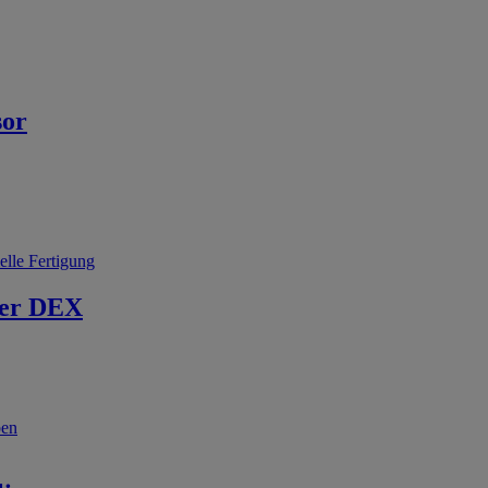
sor
elle Fertigung
er DEX
ben