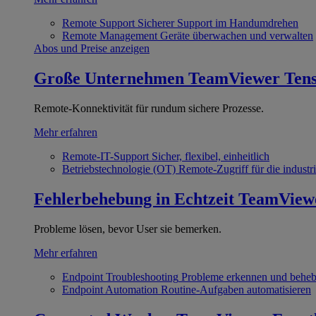
Remote Support
Sicherer Support im Handumdrehen
Remote Management
Geräte überwachen und verwalten
Abos und Preise anzeigen
Große Unternehmen
TeamViewer Ten
Remote-Konnektivität für rundum sichere Prozesse.
Mehr erfahren
Remote-IT-Support
Sicher, flexibel, einheitlich
Betriebstechnologie (OT)
Remote-Zugriff für die industri
Fehlerbehebung in Echtzeit
TeamView
Probleme lösen, bevor User sie bemerken.
Mehr erfahren
Endpoint Troubleshooting
Probleme erkennen und behe
Endpoint Automation
Routine-Aufgaben automatisieren