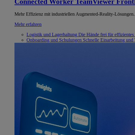
Connected Worker
TeamViewer Front
Mehr Effizienz mit industriellen Augmented-Reality-Lösungen.
Mehr erfahren
Logistik und Lagerhaltung
Die Hände frei für effizientes
Onboarding und Schulungen
Schnelle Einarbeitung und