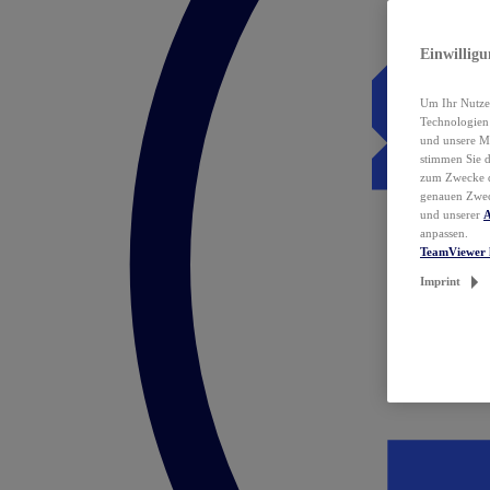
Einwillig
Um Ihr Nutzer
Technologie
und unsere Ma
stimmen Sie 
zum Zwecke de
genauen Zwec
und unserer
A
anpassen.
TeamViewer 
Imprint