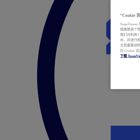
“Cooki
TeamVie
措施更具个
我们对利用 
合，并进行
尤其着重说明
在 Cookie
下载 TeamVi