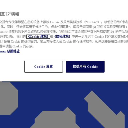
e 同意书”横幅
wer 及其合作伙伴希望在您的设备上存放 Cookie 及采用类似技术（“Cookie”），以使您的用
性化，同时，还会将其用于分析目的。点击
“我同意”
，即表示您同意 (i) 我们设置和使用所有 Cook
Cookie 收集的数据所采取的后续处理措施，我们稍后可能会将这些数据与您使用我们的产品
相应的分析。我们的
《Cookie 政策》
和
《隐私政策》
中进一步介绍了 Cookie 的存放和数据
了使用 Cookie 的确切目的、第三方接收人及 Cookie 的存储时效等。如果您要使用自己的
 设置中调整 Cookie 的存放。
ewer
总部地址
Cookie 设置
接受所有 Cookie