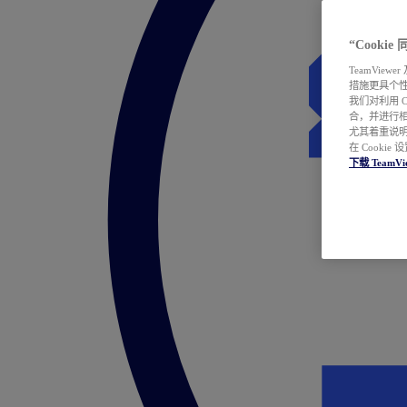
“Cooki
TeamVie
措施更具个
我们对利用 
合，并进行
尤其着重说明
在 Cookie
下载 TeamVi