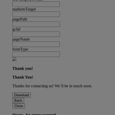
marketoTarget
pagePath
gclid
pageName
formType
Thank you!
Thank You!
Thanks for contacting us! We´ll be in touch soon.
Download
Back
Close
Ooops. An error occured