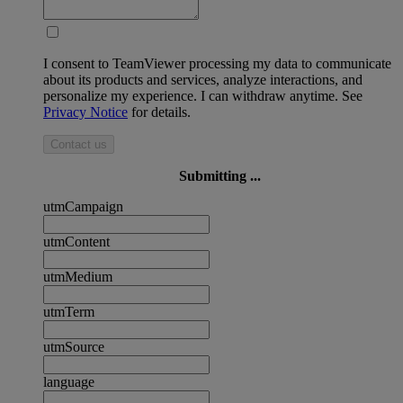
I consent to TeamViewer processing my data to communicate
about its products and services, analyze interactions, and
personalize my experience. I can withdraw anytime. See
Privacy Notice
for details.
Contact us
Submitting ...
utmCampaign
utmContent
utmMedium
utmTerm
utmSource
language