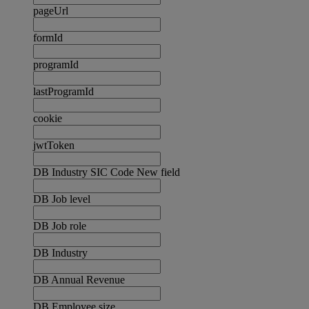
pageUrl
formId
programId
lastProgramId
cookie
jwtToken
DB Industry SIC Code New field
DB Job level
DB Job role
DB Industry
DB Annual Revenue
DB Employee size