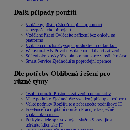
Další případy použití
Vzdálený přístup
Zlepšete přístup pomocí
zabezpečeného připojení
Vzdálené řízení
Ovládejte zařízení bez ohledu na
platformu
Vzdálená plocha
Zvyšujte produktivitu odkudkoli
Wake-on-LAN
Povolte vzdálenou aktivaci zařízení
Sdílení obrazovky
Vizuální komunikace v reálném čase
Smart Service
Zjednodušte poprodejní operace
Dle potřeby
Oblíbená řešení pro
různé týmy
Osobní použití
Přístup k zařízením odkudkoliv
Malé podniky
Zjednodušte vzdálený přístup a podporu
Velké podniky
Rozšiřujte a zabezpečte podnikové IT
Freelanceři a digitální nomádi
Pracujte bezpečně
z jakéhokoli místa
Poskytovatelé spravovaných služeb
Spravujte a
udržujte klientské IT