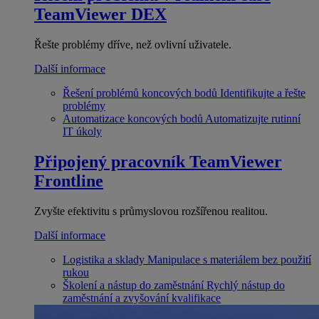
TeamViewer DEX
Řešte problémy dříve, než ovlivní uživatele.
Další informace
Řešení problémů koncových bodů
Identifikujte a řešte
problémy
Automatizace koncových bodů
Automatizujte rutinní
IT úkoly
Připojený pracovník
TeamViewer
Frontline
Zvyšte efektivitu s průmyslovou rozšířenou realitou.
Další informace
Logistika a sklady
Manipulace s materiálem bez použití
rukou
Školení a nástup do zaměstnání
Rychlý nástup do
zaměstnání a zvyšování kvalifikace