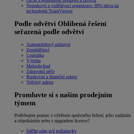
OEM
Zjednodušte podporu a provoz
Neziskové a vzdělávací organizace
30% sleva na
technologii TeamViewer
Podle odvětví
Oblíbená řešení
seřazená podle odvětví
Automobilový průmysl
Zemědělství
Logistika
Výroba
Maloobchod
Zdravotní péče
Bankovní a finanční sektor
Veřejný sektor
Promluvte si s naším prodejním
týmem
Potřebujete pomoc s výběrem správného řešení, jeho zadáním
a objednáním nebo s upgradem licence?
Sdělte nám své požadavky