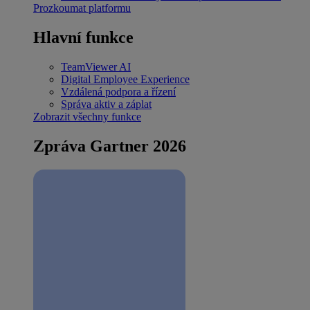
Prozkoumat platformu
Hlavní funkce
TeamViewer AI
Digital Employee Experience
Vzdálená podpora a řízení
Správa aktiv a záplat
Zobrazit všechny funkce
Zpráva Gartner 2026