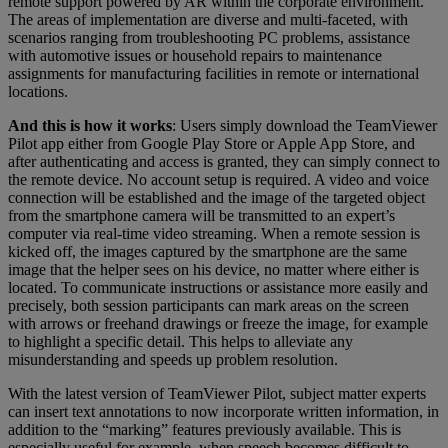
remote support powered by AR within the corporate environment.
The areas of implementation are diverse and multi-faceted, with
scenarios ranging from troubleshooting PC problems, assistance
with automotive issues or household repairs to maintenance
assignments for manufacturing facilities in remote or international
locations.
And this is how it works
: Users simply download the TeamViewer
Pilot app either from Google Play Store or Apple App Store, and
after authenticating and access is granted, they can simply connect to
the remote device. No account setup is required. A video and voice
connection will be established and the image of the targeted object
from the smartphone camera will be transmitted to an expert’s
computer via real-time video streaming. When a remote session is
kicked off, the images captured by the smartphone are the same
image that the helper sees on his device, no matter where either is
located. To communicate instructions or assistance more easily and
precisely, both session participants can mark areas on the screen
with arrows or freehand drawings or freeze the image, for example
to highlight a specific detail. This helps to alleviate any
misunderstanding and speeds up problem resolution.
With the latest version of TeamViewer Pilot, subject matter experts
can insert text annotations to now incorporate written information, in
addition to the “marking” features previously available. This is
especially useful for example, when speech becomes difficult to