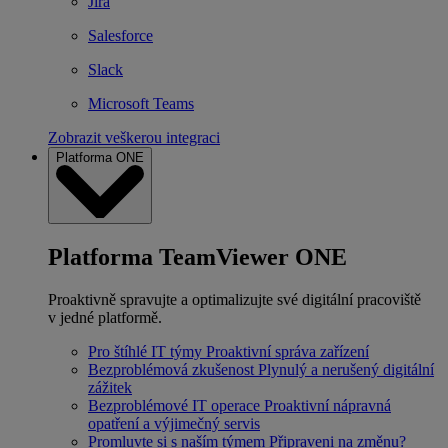
Jira
Salesforce
Slack
Microsoft Teams
Zobrazit veškerou integraci
Platforma ONE
Platforma TeamViewer ONE
Proaktivně spravujte a optimalizujte své digitální pracoviště
v jedné platformě.
Pro štíhlé IT týmy
Proaktivní správa zařízení
Bezproblémová zkušenost
Plynulý a nerušený digitální
zážitek
Bezproblémové IT operace
Proaktivní nápravná
opatření a výjimečný servis
Promluvte si s naším týmem
Připraveni na změnu?