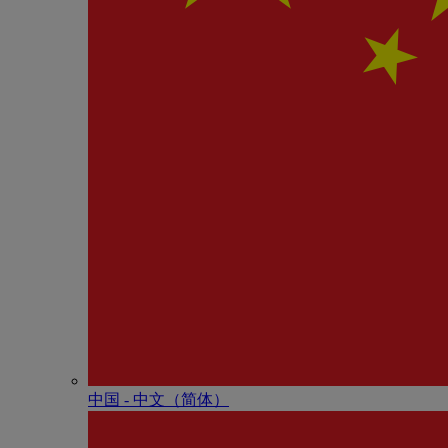
中国 - 中⽂（简体）