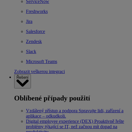
ServiceNow
Freshworks
Jira
Salesforce
Zendesk
Slack
Microsoft Teams
Zobrazit veškerou integraci
Řešení
Oblíbené případy použití
Vzdálený přístup a podpora
Spravujte lidi, zařízení a
aplikace – odkudkoli.
Digital employee experience (DEX)
Proaktivně řešte
problémy týkající se IT, než začnou mít dopad na
produktivitu.