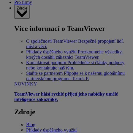
Pro firmy
Zdroje
Více informací o TeamViewer
O společnosti TeamViewer
Bezpečné propojení lidí,
míst a věcí.
Příklady úspěšného využití
Prozkoumejte výsledky,
kterých dosáhli zákazníci TeamViewer.
Kontaktovat podporu
Prohlédněte si články podpory
nebo kontaktujte náš tým.
Staňte se partnerem
Připojte se k našemu globálnímu
partnerskému programu TeamUP.
NOVINKY
TeamViewer hlásí rychlé přijetí jeho nabídky umělé
inteligence zákazníky.
Zdroje
Blog
Příklady úspěšného využití