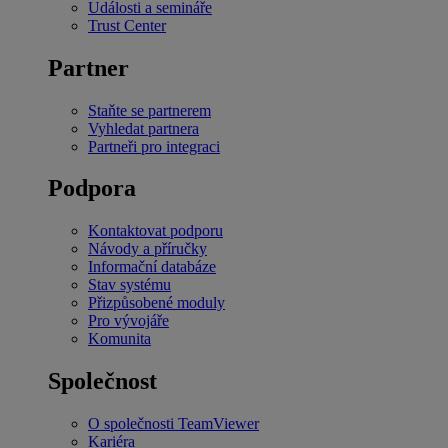
Události a semináře
Trust Center
Partner
Staňte se partnerem
Vyhledat partnera
Partneři pro integraci
Podpora
Kontaktovat podporu
Návody a příručky
Informační databáze
Stav systému
Přizpůsobené moduly
Pro vývojáře
Komunita
Společnost
O společnosti TeamViewer
Kariéra