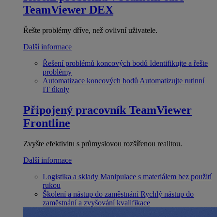
TeamViewer DEX
Řešte problémy dříve, než ovlivní uživatele.
Další informace
Řešení problémů koncových bodů
Identifikujte a řešte
problémy
Automatizace koncových bodů
Automatizujte rutinní
IT úkoly
Připojený pracovník
TeamViewer
Frontline
Zvyšte efektivitu s průmyslovou rozšířenou realitou.
Další informace
Logistika a sklady
Manipulace s materiálem bez použití
rukou
Školení a nástup do zaměstnání
Rychlý nástup do
zaměstnání a zvyšování kvalifikace