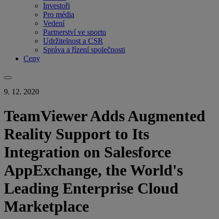
Investoři
Pro média
Vedení
Partnerství ve sportu
Udržitelnost a CSR
Správa a řízení společnosti
Ceny
9. 12. 2020
TeamViewer Adds Augmented
Reality Support to Its
Integration on Salesforce
AppExchange, the World's
Leading Enterprise Cloud
Marketplace