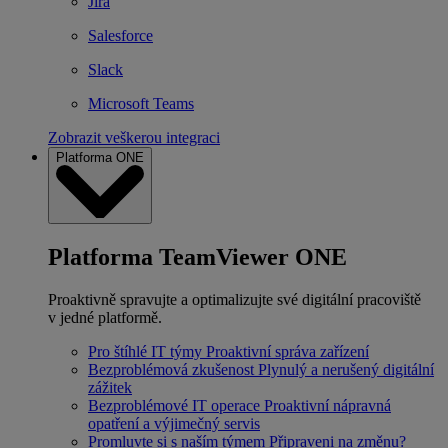
Jira
Salesforce
Slack
Microsoft Teams
Zobrazit veškerou integraci
Platforma ONE
Platforma TeamViewer ONE
Proaktivně spravujte a optimalizujte své digitální pracoviště
v jedné platformě.
Pro štíhlé IT týmy
Proaktivní správa zařízení
Bezproblémová zkušenost
Plynulý a nerušený digitální
zážitek
Bezproblémové IT operace
Proaktivní nápravná
opatření a výjimečný servis
Promluvte si s naším týmem
Připraveni na změnu?