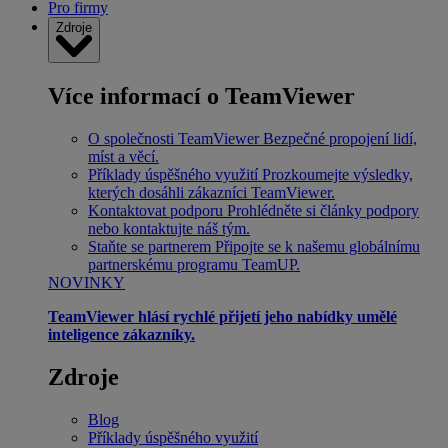
Pro firmy
Zdroje
Více informací o TeamViewer
O společnosti TeamViewer
Bezpečné propojení lidí,
míst a věcí.
Příklady úspěšného využití
Prozkoumejte výsledky,
kterých dosáhli zákazníci TeamViewer.
Kontaktovat podporu
Prohlédněte si články podpory
nebo kontaktujte náš tým.
Staňte se partnerem
Připojte se k našemu globálnímu
partnerskému programu TeamUP.
NOVINKY
TeamViewer hlásí rychlé přijetí jeho nabídky umělé
inteligence zákazníky.
Zdroje
Blog
Příklady úspěšného využití