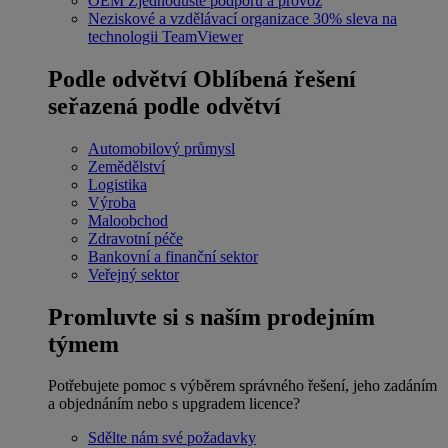
OEM
Zjednodušte podporu a provoz
Neziskové a vzdělávací organizace
30% sleva na
technologii TeamViewer
Podle odvětví
Oblíbená řešení
seřazená podle odvětví
Automobilový průmysl
Zemědělství
Logistika
Výroba
Maloobchod
Zdravotní péče
Bankovní a finanční sektor
Veřejný sektor
Promluvte si s naším prodejním
týmem
Potřebujete pomoc s výběrem správného řešení, jeho zadáním
a objednáním nebo s upgradem licence?
Sdělte nám své požadavky