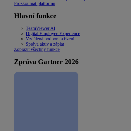
Prozkoumat platformu
Hlavní funkce
TeamViewer AI
Digital Employee Experience
Vzdálená podpora a řízení
Správa aktiv a záplat
Zobrazit všechny funkce
Zpráva Gartner 2026