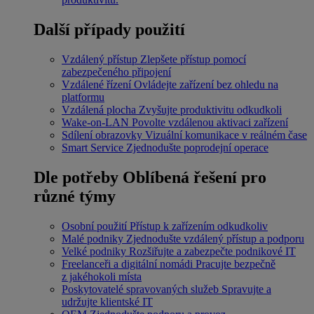
Další případy použití
Vzdálený přístup
Zlepšete přístup pomocí
zabezpečeného připojení
Vzdálené řízení
Ovládejte zařízení bez ohledu na
platformu
Vzdálená plocha
Zvyšujte produktivitu odkudkoli
Wake-on-LAN
Povolte vzdálenou aktivaci zařízení
Sdílení obrazovky
Vizuální komunikace v reálném čase
Smart Service
Zjednodušte poprodejní operace
Dle potřeby
Oblíbená řešení pro
různé týmy
Osobní použití
Přístup k zařízením odkudkoliv
Malé podniky
Zjednodušte vzdálený přístup a podporu
Velké podniky
Rozšiřujte a zabezpečte podnikové IT
Freelanceři a digitální nomádi
Pracujte bezpečně
z jakéhokoli místa
Poskytovatelé spravovaných služeb
Spravujte a
udržujte klientské IT