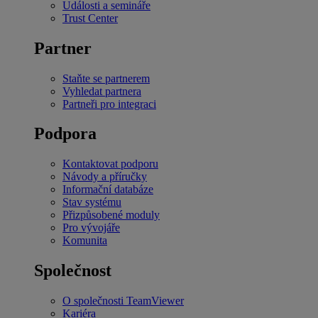
Události a semináře
Trust Center
Partner
Staňte se partnerem
Vyhledat partnera
Partneři pro integraci
Podpora
Kontaktovat podporu
Návody a příručky
Informační databáze
Stav systému
Přizpůsobené moduly
Pro vývojáře
Komunita
Společnost
O společnosti TeamViewer
Kariéra