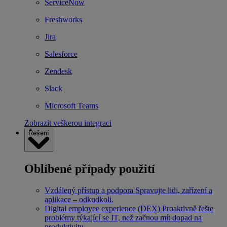
ServiceNow
Freshworks
Jira
Salesforce
Zendesk
Slack
Microsoft Teams
Zobrazit veškerou integraci
Řešení
Oblíbené případy použití
Vzdálený přístup a podpora
Spravujte lidi, zařízení a
aplikace – odkudkoli.
Digital employee experience (DEX)
Proaktivně řešte
problémy týkající se IT, než začnou mít dopad na
produktivitu.