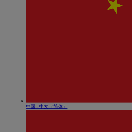
中国 - 中⽂（简体）