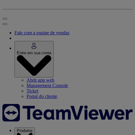
Fale com a equipe de vendas
Entre em sua conta
Abrir app web
Management Console
Ticket
Portal do cliente
Produtos