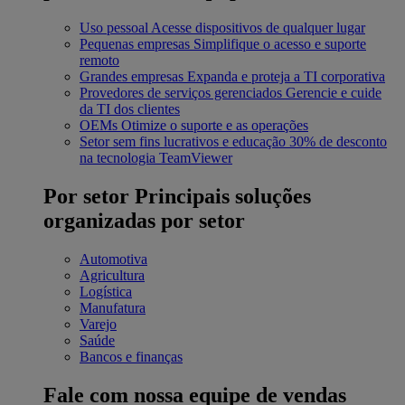
Uso pessoal
Acesse dispositivos de qualquer lugar
Pequenas empresas
Simplifique o acesso e suporte
remoto
Grandes empresas
Expanda e proteja a TI corporativa
Provedores de serviços gerenciados
Gerencie e cuide
da TI dos clientes
OEMs
Otimize o suporte e as operações
Setor sem fins lucrativos e educação
30% de desconto
na tecnologia TeamViewer
Por setor
Principais soluções
organizadas por setor
Automotiva
Agricultura
Logística
Manufatura
Varejo
Saúde
Bancos e finanças
Fale com nossa equipe de vendas