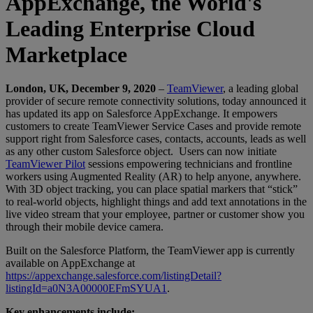
AppExchange, the World's
Leading Enterprise Cloud
Marketplace
London, UK, December 9, 2020
–
TeamViewer
, a leading global
provider of secure remote connectivity solutions, today announced it
has updated its app on Salesforce AppExchange. It empowers
customers to create TeamViewer Service Cases and provide remote
support right from Salesforce cases, contacts, accounts, leads as well
as any other custom Salesforce object. Users can now initiate
TeamViewer Pilot
sessions empowering technicians and frontline
workers using Augmented Reality (AR) to help anyone, anywhere.
With 3D object tracking, you can place spatial markers that “stick”
to real-world objects, highlight things and add text annotations in the
live video stream that your employee, partner or customer show you
through their mobile device camera.
Built on the Salesforce Platform, the TeamViewer app is currently
available on AppExchange at
https://appexchange.salesforce.com/listingDetail?
listingId=a0N3A00000EFmSYUA1
.
Key enhancements include: