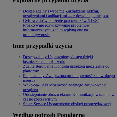
Dostęp zdalny i wsparcie
Zarządzanie ludźmi,
urządzeniami i aplikacjami — z dowolnego miejsca.
Cyfrowe doświadczenie pracowników (DEX)
Proaktywnie rozwiązywanie problemów
informatycznych, zanim wpłyną one na
produktywność.
Inne przypadki użycia
Dostęp zdalny
Usprawniony dostęp dzięki
bezpiecznemu połączeniu
Zdalne sterowanie
Kontrola urządzeń niezależnie od
platformy
Pulpit zdalny
Zwiększona produktywność z dowolnego
miejsca
Wake-on-LAN
Możliwość zdalnego aktywowania
urządzeń
Udostępnianie obrazu ekranu
Komunikacja wizualna w
czasie rzeczywistym
Smart Service
Usprawnienie obsługi posprzedażowej
Według potrzeb
Popularne