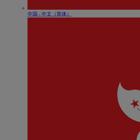
中国 - 中⽂（简体）