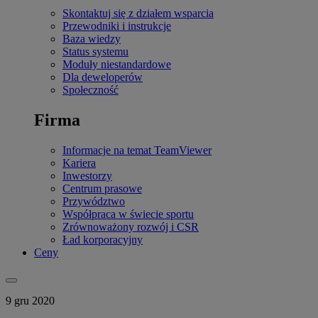
Skontaktuj się z działem wsparcia
Przewodniki i instrukcje
Baza wiedzy
Status systemu
Moduły niestandardowe
Dla deweloperów
Społeczność
Firma
Informacje na temat TeamViewer
Kariera
Inwestorzy
Centrum prasowe
Przywództwo
Współpraca w świecie sportu
Zrównoważony rozwój i CSR
Ład korporacyjny
Ceny
9 gru 2020