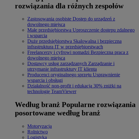
rozwiązania dla różnych zespołów
Zastosowania osobiste
Dostęp do urządzeń z
dowolnego miejsca
Małe przedsiębiorstwa
Uproszczenie dostępu zdalnego
i wsparcia
Duże przedsiębiorstwa
Skalowalna i bezpieczna
infrastruktura IT w przedsiębiorstwach
Freelancerzy i cyfrowi nomadzi
Bezpieczna praca z
dowolnego miejsca
Dostawcy usług zarządzanych
Zarządzanie i
utrzymanie infrastruktury IT klienta
Producenci oryginalnego sprzętu
Usprawnienie
wsparcia i obsługi
Działalność non-profit i edukacja
30% zniżki na
technologię TeamViewer
Według branż
Popularne rozwiązania
posortowane według branż
Motoryzacja
Rolnictwo
Logistyka