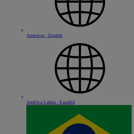
Americas - English
América Latina - Español