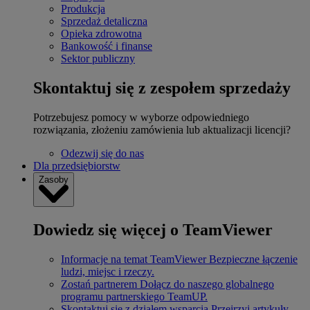
Produkcja
Sprzedaż detaliczna
Opieka zdrowotna
Bankowość i finanse
Sektor publiczny
Skontaktuj się z zespołem sprzedaży
Potrzebujesz pomocy w wyborze odpowiedniego
rozwiązania, złożeniu zamówienia lub aktualizacji licencji?
Odezwij się do nas
Dla przedsiębiorstw
Zasoby
Dowiedz się więcej o TeamViewer
Informacje na temat TeamViewer
Bezpieczne łączenie
ludzi, miejsc i rzeczy.
Zostań partnerem
Dołącz do naszego globalnego
programu partnerskiego TeamUP.
Skontaktuj się z działem wsparcia
Przejrzyj artykuły