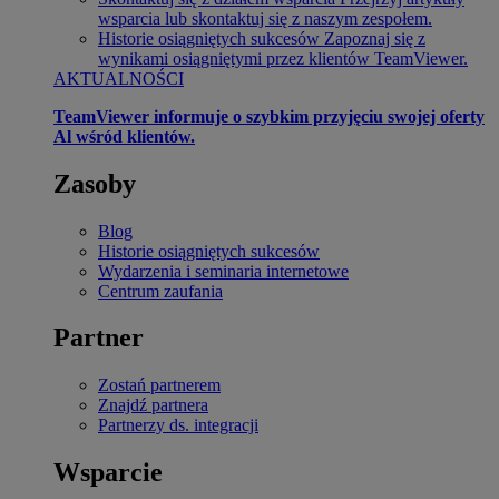
wsparcia lub skontaktuj się z naszym zespołem.
Historie osiągniętych sukcesów
Zapoznaj się z
wynikami osiągniętymi przez klientów TeamViewer.
AKTUALNOŚCI
TeamViewer informuje o szybkim przyjęciu swojej oferty
Al wśród klientów.
Zasoby
Blog
Historie osiągniętych sukcesów
Wydarzenia i seminaria internetowe
Centrum zaufania
Partner
Zostań partnerem
Znajdź partnera
Partnerzy ds. integracji
Wsparcie