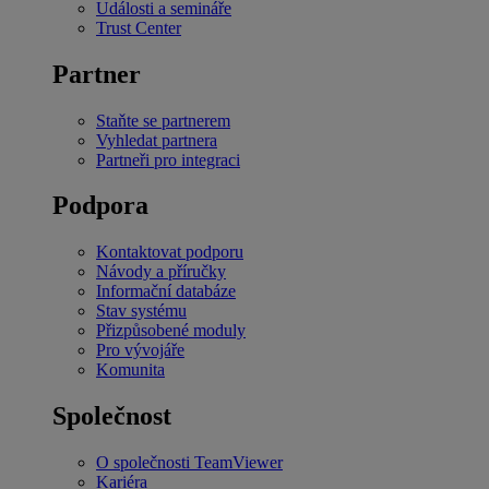
Události a semináře
Trust Center
Partner
Staňte se partnerem
Vyhledat partnera
Partneři pro integraci
Podpora
Kontaktovat podporu
Návody a příručky
Informační databáze
Stav systému
Přizpůsobené moduly
Pro vývojáře
Komunita
Společnost
O společnosti TeamViewer
Kariéra