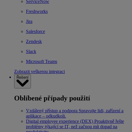
ServiceNow
Freshworks
Jira
Salesforce
Zendesk
Slack
Microsoft Teams
Zobrazit veškerou integraci
Řešení
Oblíbené případy použití
Vzdálený přístup a podpora
Spravujte lidi, zařízení a
aplikace – odkudkoli.
Digital employee experience (DEX)
Proaktivně řešte
problémy týkající se IT, než začnou mít dopad na
produktivitu.