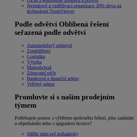
OEM
Zjednodušte podporu a provoz
Neziskové a vzdělávací organizace
30% sleva na
technologii TeamViewer
Podle odvětví
Oblíbená řešení
seřazená podle odvětví
Automobilový průmysl
Zemědělství
Logistika
Výroba
Maloobchod
Zdravotní péče
Bankovní a finanční sektor
Veřejný sektor
Promluvte si s naším prodejním
týmem
Potřebujete pomoc s výběrem správného řešení, jeho zadáním
a objednáním nebo s upgradem licence?
Sdělte nám své požadavky