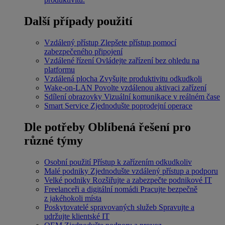
Další případy použití
Vzdálený přístup
Zlepšete přístup pomocí
zabezpečeného připojení
Vzdálené řízení
Ovládejte zařízení bez ohledu na
platformu
Vzdálená plocha
Zvyšujte produktivitu odkudkoli
Wake-on-LAN
Povolte vzdálenou aktivaci zařízení
Sdílení obrazovky
Vizuální komunikace v reálném čase
Smart Service
Zjednodušte poprodejní operace
Dle potřeby
Oblíbená řešení pro
různé týmy
Osobní použití
Přístup k zařízením odkudkoliv
Malé podniky
Zjednodušte vzdálený přístup a podporu
Velké podniky
Rozšiřujte a zabezpečte podnikové IT
Freelanceři a digitální nomádi
Pracujte bezpečně
z jakéhokoli místa
Poskytovatelé spravovaných služeb
Spravujte a
udržujte klientské IT