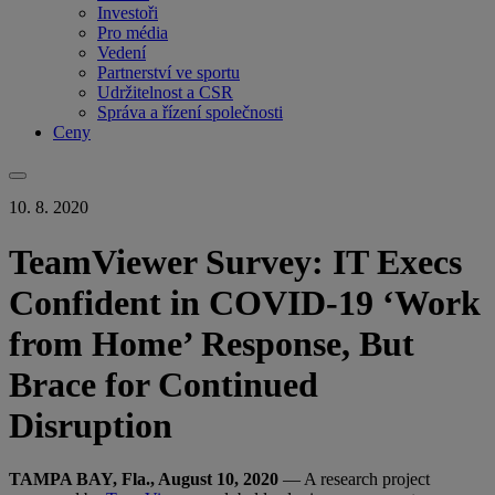
Investoři
Pro média
Vedení
Partnerství ve sportu
Udržitelnost a CSR
Správa a řízení společnosti
Ceny
10. 8. 2020
TeamViewer Survey: IT Execs
Confident in COVID-19 ‘Work
from Home’ Response, But
Brace for Continued
Disruption
TAMPA BAY, Fla., August 10, 2020
— A research project