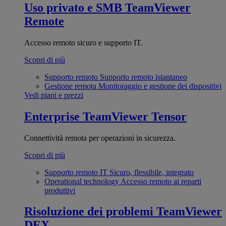
Uso privato e SMB
TeamViewer
Remote
Accesso remoto sicuro e supporto IT.
Scopri di più
Supporto remoto
Supporto remoto istantaneo
Gestione remota
Monitoraggio e gestione dei dispositivi
Vedi piani e prezzi
Enterprise
TeamViewer Tensor
Connettività remota per operazioni in sicurezza.
Scopri di più
Supporto remoto IT
Sicuro, flessibile, integrato
Operational technology
Accesso remoto ai reparti
produttivi
Risoluzione dei problemi
TeamViewer
DEX