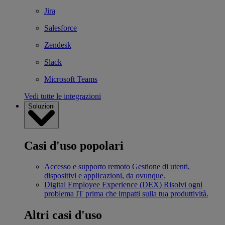
Jira
Salesforce
Zendesk
Slack
Microsoft Teams
Vedi tutte le integrazioni
Soluzioni
Casi d'uso popolari
Accesso e supporto remoto
Gestione di utenti,
dispositivi e applicazioni, da ovunque.
Digital Employee Experience (DEX)
Risolvi ogni
problema IT prima che impatti sulla tua produttività.
Altri casi d'uso