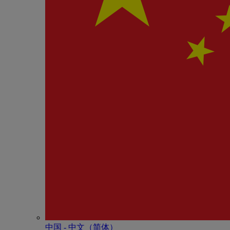
中国 - 中⽂（简体）