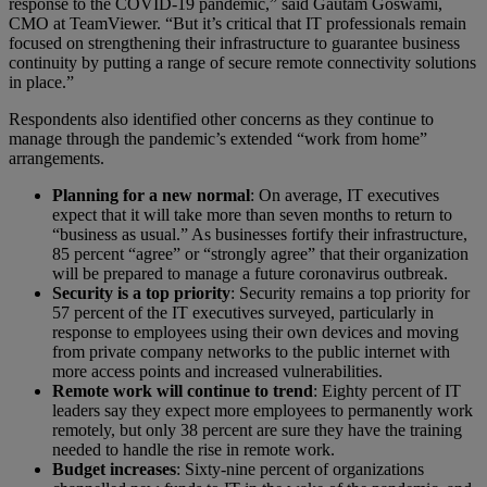
response to the COVID-19 pandemic,” said Gautam Goswami,
CMO at TeamViewer. “But it’s critical that IT professionals remain
focused on strengthening their infrastructure to guarantee business
continuity by putting a range of secure remote connectivity solutions
in place.”
Respondents also identified other concerns as they continue to
manage through the pandemic’s extended “work from home”
arrangements.
Planning for a new normal
: On average, IT executives
expect that it will take more than seven months to return to
“business as usual.” As businesses fortify their infrastructure,
85 percent “agree” or “strongly agree” that their organization
will be prepared to manage a future coronavirus outbreak.
Security is a top priority
: Security remains a top priority for
57 percent of the IT executives surveyed, particularly in
response to employees using their own devices and moving
from private company networks to the public internet with
more access points and increased vulnerabilities.
Remote work will continue to trend
: Eighty percent of IT
leaders say they expect more employees to permanently work
remotely, but only 38 percent are sure they have the training
needed to handle the rise in remote work.
Budget increases
: Sixty-nine percent of organizations