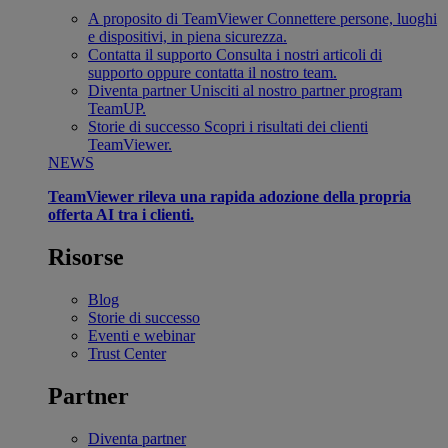
A proposito di TeamViewer
Connettere persone, luoghi
e dispositivi, in piena sicurezza.
Contatta il supporto
Consulta i nostri articoli di
supporto oppure contatta il nostro team.
Diventa partner
Unisciti al nostro partner program
TeamUP.
Storie di successo
Scopri i risultati dei clienti
TeamViewer.
NEWS
TeamViewer rileva una rapida adozione della propria
offerta AI tra i clienti.
Risorse
Blog
Storie di successo
Eventi e webinar
Trust Center
Partner
Diventa partner