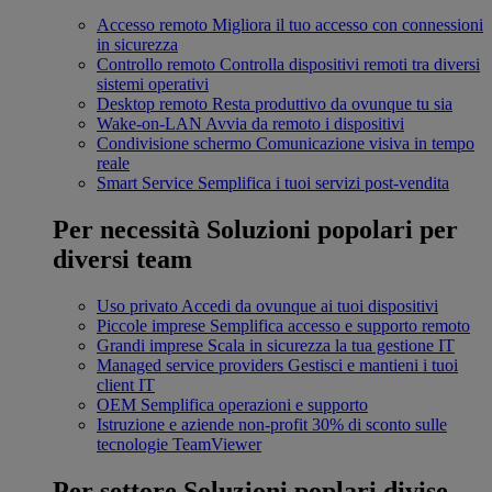
Accesso remoto
Migliora il tuo accesso con connessioni
in sicurezza
Controllo remoto
Controlla dispositivi remoti tra diversi
sistemi operativi
Desktop remoto
Resta produttivo da ovunque tu sia
Wake-on-LAN
Avvia da remoto i dispositivi
Condivisione schermo
Comunicazione visiva in tempo
reale
Smart Service
Semplifica i tuoi servizi post-vendita
Per necessità
Soluzioni popolari per
diversi team
Uso privato
Accedi da ovunque ai tuoi dispositivi
Piccole imprese
Semplifica accesso e supporto remoto
Grandi imprese
Scala in sicurezza la tua gestione IT
Managed service providers
Gestisci e mantieni i tuoi
client IT
OEM
Semplifica operazioni e supporto
Istruzione e aziende non-profit
30% di sconto sulle
tecnologie TeamViewer
Per settore
Soluzioni poplari divise