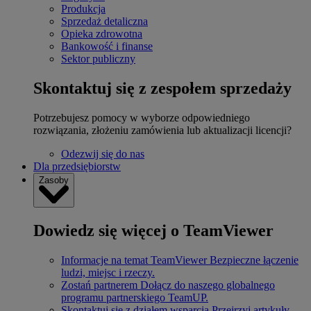
Produkcja
Sprzedaż detaliczna
Opieka zdrowotna
Bankowość i finanse
Sektor publiczny
Skontaktuj się z zespołem sprzedaży
Potrzebujesz pomocy w wyborze odpowiedniego
rozwiązania, złożeniu zamówienia lub aktualizacji licencji?
Odezwij się do nas
Dla przedsiębiorstw
Zasoby
Dowiedz się więcej o TeamViewer
Informacje na temat TeamViewer
Bezpieczne łączenie
ludzi, miejsc i rzeczy.
Zostań partnerem
Dołącz do naszego globalnego
programu partnerskiego TeamUP.
Skontaktuj się z działem wsparcia
Przejrzyj artykuły