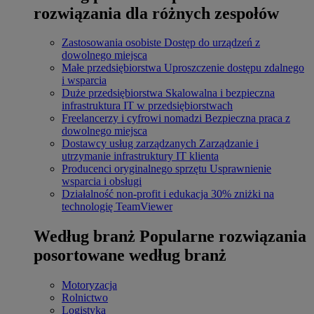
rozwiązania dla różnych zespołów
Zastosowania osobiste
Dostęp do urządzeń z
dowolnego miejsca
Małe przedsiębiorstwa
Uproszczenie dostępu zdalnego
i wsparcia
Duże przedsiębiorstwa
Skalowalna i bezpieczna
infrastruktura IT w przedsiębiorstwach
Freelancerzy i cyfrowi nomadzi
Bezpieczna praca z
dowolnego miejsca
Dostawcy usług zarządzanych
Zarządzanie i
utrzymanie infrastruktury IT klienta
Producenci oryginalnego sprzętu
Usprawnienie
wsparcia i obsługi
Działalność non-profit i edukacja
30% zniżki na
technologię TeamViewer
Według branż
Popularne rozwiązania
posortowane według branż
Motoryzacja
Rolnictwo
Logistyka