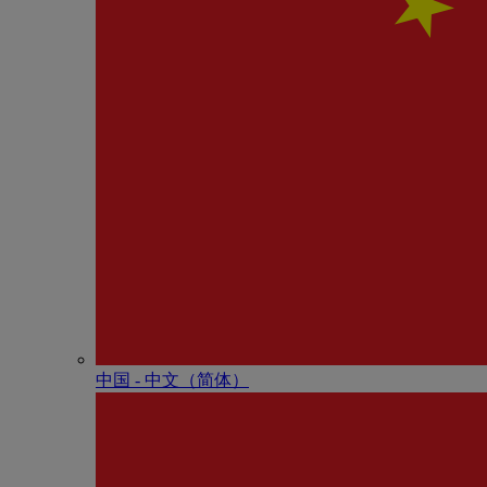
中国 - 中⽂（简体）