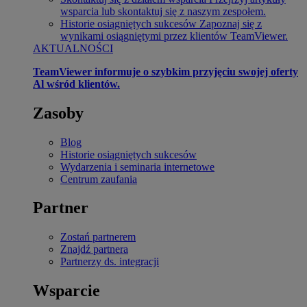
wsparcia lub skontaktuj się z naszym zespołem.
Historie osiągniętych sukcesów
Zapoznaj się z
wynikami osiągniętymi przez klientów TeamViewer.
AKTUALNOŚCI
TeamViewer informuje o szybkim przyjęciu swojej oferty
Al wśród klientów.
Zasoby
Blog
Historie osiągniętych sukcesów
Wydarzenia i seminaria internetowe
Centrum zaufania
Partner
Zostań partnerem
Znajdź partnera
Partnerzy ds. integracji
Wsparcie