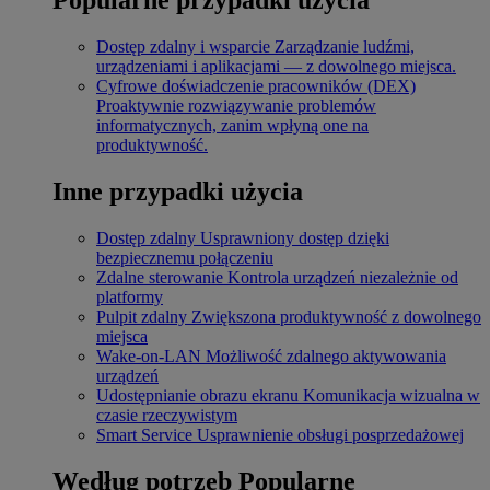
Dostęp zdalny i wsparcie
Zarządzanie ludźmi,
urządzeniami i aplikacjami — z dowolnego miejsca.
Cyfrowe doświadczenie pracowników (DEX)
Proaktywnie rozwiązywanie problemów
informatycznych, zanim wpłyną one na
produktywność.
Inne przypadki użycia
Dostęp zdalny
Usprawniony dostęp dzięki
bezpiecznemu połączeniu
Zdalne sterowanie
Kontrola urządzeń niezależnie od
platformy
Pulpit zdalny
Zwiększona produktywność z dowolnego
miejsca
Wake-on-LAN
Możliwość zdalnego aktywowania
urządzeń
Udostępnianie obrazu ekranu
Komunikacja wizualna w
czasie rzeczywistym
Smart Service
Usprawnienie obsługi posprzedażowej
Według potrzeb
Popularne