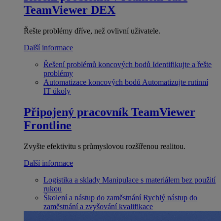
TeamViewer DEX
Řešte problémy dříve, než ovlivní uživatele.
Další informace
Řešení problémů koncových bodů
Identifikujte a řešte
problémy
Automatizace koncových bodů
Automatizujte rutinní
IT úkoly
Připojený pracovník
TeamViewer
Frontline
Zvyšte efektivitu s průmyslovou rozšířenou realitou.
Další informace
Logistika a sklady
Manipulace s materiálem bez použití
rukou
Školení a nástup do zaměstnání
Rychlý nástup do
zaměstnání a zvyšování kvalifikace