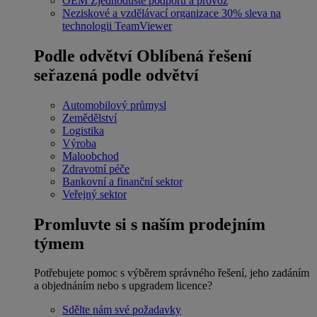
OEM
Zjednodušte podporu a provoz
Neziskové a vzdělávací organizace
30% sleva na
technologii TeamViewer
Podle odvětví
Oblíbená řešení
seřazená podle odvětví
Automobilový průmysl
Zemědělství
Logistika
Výroba
Maloobchod
Zdravotní péče
Bankovní a finanční sektor
Veřejný sektor
Promluvte si s naším prodejním
týmem
Potřebujete pomoc s výběrem správného řešení, jeho zadáním
a objednáním nebo s upgradem licence?
Sdělte nám své požadavky