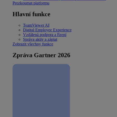
Prozkoumat platformu
Hlavní funkce
TeamViewer AI
Digital Employee Experience
Vzdálená podpora a řízení
Správa aktiv a záplat
Zobrazit všechny funkce
Zpráva Gartner 2026