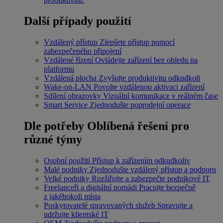
Další případy použití
Vzdálený přístup
Zlepšete přístup pomocí
zabezpečeného připojení
Vzdálené řízení
Ovládejte zařízení bez ohledu na
platformu
Vzdálená plocha
Zvyšujte produktivitu odkudkoli
Wake-on-LAN
Povolte vzdálenou aktivaci zařízení
Sdílení obrazovky
Vizuální komunikace v reálném čase
Smart Service
Zjednodušte poprodejní operace
Dle potřeby
Oblíbená řešení pro
různé týmy
Osobní použití
Přístup k zařízením odkudkoliv
Malé podniky
Zjednodušte vzdálený přístup a podporu
Velké podniky
Rozšiřujte a zabezpečte podnikové IT
Freelanceři a digitální nomádi
Pracujte bezpečně
z jakéhokoli místa
Poskytovatelé spravovaných služeb
Spravujte a
udržujte klientské IT