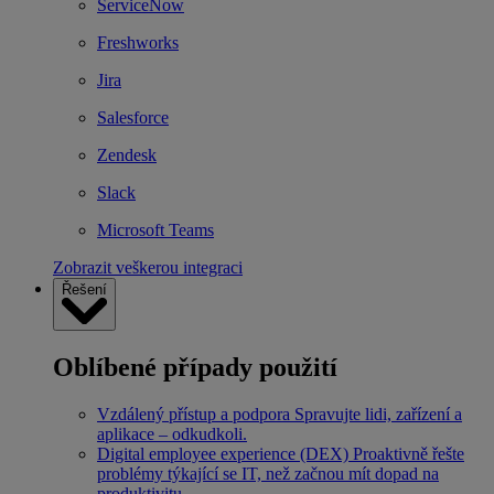
ServiceNow
Freshworks
Jira
Salesforce
Zendesk
Slack
Microsoft Teams
Zobrazit veškerou integraci
Řešení
Oblíbené případy použití
Vzdálený přístup a podpora
Spravujte lidi, zařízení a
aplikace – odkudkoli.
Digital employee experience (DEX)
Proaktivně řešte
problémy týkající se IT, než začnou mít dopad na
produktivitu.