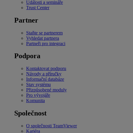
Události a semináře
Trust Center
Partner
Staňte se partnerem
Vyhledat partnera
Partneři pro integraci
Podpora
Kontaktovat podporu
Návody a příručky
Informační databáze
Stav systému
Přizpůsobené moduly
Pro vývojáře
Komunita
Společnost
O společnosti TeamViewer
Kariéra