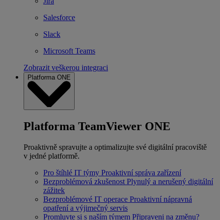
Jira
Salesforce
Slack
Microsoft Teams
Zobrazit veškerou integraci
Platforma ONE
Platforma TeamViewer ONE
Proaktivně spravujte a optimalizujte své digitální pracoviště
v jedné platformě.
Pro štíhlé IT týmy
Proaktivní správa zařízení
Bezproblémová zkušenost
Plynulý a nerušený digitální
zážitek
Bezproblémové IT operace
Proaktivní nápravná
opatření a výjimečný servis
Promluvte si s naším týmem
Připraveni na změnu?