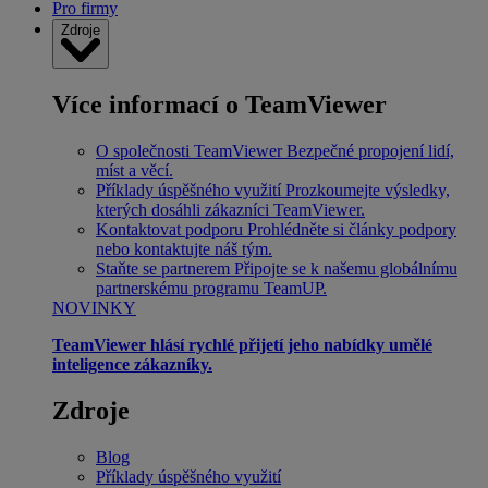
Pro firmy
Zdroje
Více informací o TeamViewer
O společnosti TeamViewer
Bezpečné propojení lidí,
míst a věcí.
Příklady úspěšného využití
Prozkoumejte výsledky,
kterých dosáhli zákazníci TeamViewer.
Kontaktovat podporu
Prohlédněte si články podpory
nebo kontaktujte náš tým.
Staňte se partnerem
Připojte se k našemu globálnímu
partnerskému programu TeamUP.
NOVINKY
TeamViewer hlásí rychlé přijetí jeho nabídky umělé
inteligence zákazníky.
Zdroje
Blog
Příklady úspěšného využití