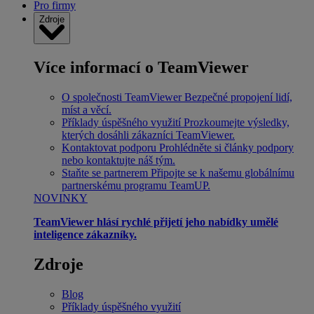
Pro firmy
Zdroje
Více informací o TeamViewer
O společnosti TeamViewer
Bezpečné propojení lidí,
míst a věcí.
Příklady úspěšného využití
Prozkoumejte výsledky,
kterých dosáhli zákazníci TeamViewer.
Kontaktovat podporu
Prohlédněte si články podpory
nebo kontaktujte náš tým.
Staňte se partnerem
Připojte se k našemu globálnímu
partnerskému programu TeamUP.
NOVINKY
TeamViewer hlásí rychlé přijetí jeho nabídky umělé
inteligence zákazníky.
Zdroje
Blog
Příklady úspěšného využití