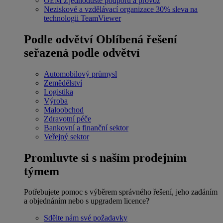
OEM
Zjednodušte podporu a provoz
Neziskové a vzdělávací organizace
30% sleva na
technologii TeamViewer
Podle odvětví
Oblíbená řešení
seřazená podle odvětví
Automobilový průmysl
Zemědělství
Logistika
Výroba
Maloobchod
Zdravotní péče
Bankovní a finanční sektor
Veřejný sektor
Promluvte si s naším prodejním
týmem
Potřebujete pomoc s výběrem správného řešení, jeho zadáním
a objednáním nebo s upgradem licence?
Sdělte nám své požadavky