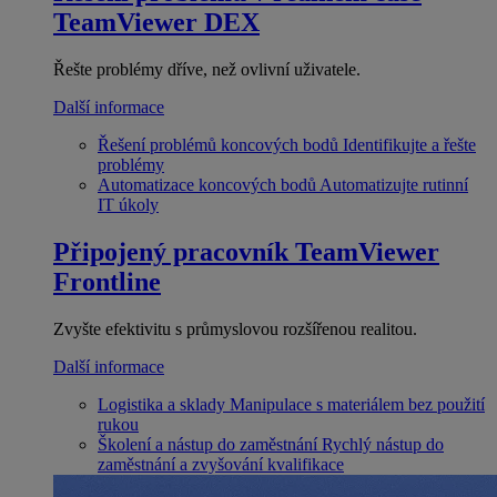
TeamViewer DEX
Řešte problémy dříve, než ovlivní uživatele.
Další informace
Řešení problémů koncových bodů
Identifikujte a řešte
problémy
Automatizace koncových bodů
Automatizujte rutinní
IT úkoly
Připojený pracovník
TeamViewer
Frontline
Zvyšte efektivitu s průmyslovou rozšířenou realitou.
Další informace
Logistika a sklady
Manipulace s materiálem bez použití
rukou
Školení a nástup do zaměstnání
Rychlý nástup do
zaměstnání a zvyšování kvalifikace