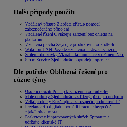
Další případy použití
Vzdálený přístup
Zlepšete přístup pomocí
zabezpečeného připojení
Vzdálené řízení
Ovládejte zařízení bez ohledu na
platformu
Vzdálená plocha
Zvyšujte produktivitu odkudkoli
Wake-on-LAN
Povolte vzdálenou aktivaci zařízení
Sdílení obrazovky
Vizuální komunikace v reálném čase
Smart Service
Zjednodušte poprodejní operace
Dle potřeby
Oblíbená řešení pro
různé týmy
Osobní použití
Přístup k zařízením odkudkoliv
Malé podniky
Zjednodušte vzdálený přístup a podporu
Velké podniky
Rozšiřujte a zabezpečte podnikové IT
Freelanceři a digitální nomádi
Pracujte bezpečně
z jakéhokoli místa
Poskytovatelé spravovaných služeb
Spravujte a
udržujte klientské IT