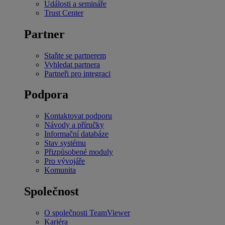
Události a semináře
Trust Center
Partner
Staňte se partnerem
Vyhledat partnera
Partneři pro integraci
Podpora
Kontaktovat podporu
Návody a příručky
Informační databáze
Stav systému
Přizpůsobené moduly
Pro vývojáře
Komunita
Společnost
O společnosti TeamViewer
Kariéra