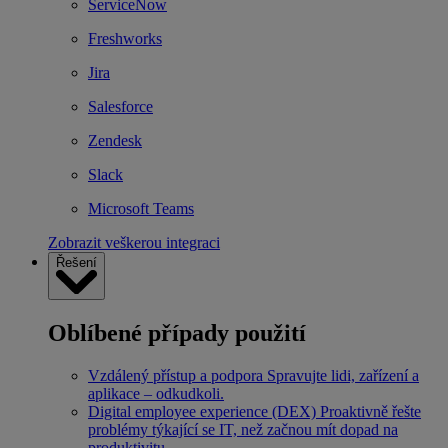
ServiceNow
Freshworks
Jira
Salesforce
Zendesk
Slack
Microsoft Teams
Zobrazit veškerou integraci
Řešení
Oblíbené případy použití
Vzdálený přístup a podpora
Spravujte lidi, zařízení a
aplikace – odkudkoli.
Digital employee experience (DEX)
Proaktivně řešte
problémy týkající se IT, než začnou mít dopad na
produktivitu.