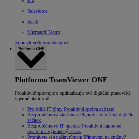
Jira
Salesforce
Slack
Microsoft Teams
Zobrazit veškerou integraci
Platforma ONE
Platforma TeamViewer ONE
Proaktivně spravujte a optimalizujte své digitální pracoviště
v jedné platformě.
Pro štíhlé IT týmy
Proaktivní správa zařízení
Bezproblémová zkušenost
Plynulý a nerušený digitální
zážitek
Bezproblémové IT operace
Proaktivní nápravná
opatření a výjimečný servis
Promluvte si s naším týmem
Připraveni na změnu?