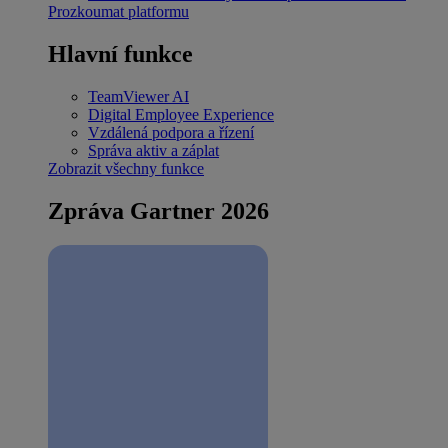
Prozkoumat platformu
Hlavní funkce
TeamViewer AI
Digital Employee Experience
Vzdálená podpora a řízení
Správa aktiv a záplat
Zobrazit všechny funkce
Zpráva Gartner 2026